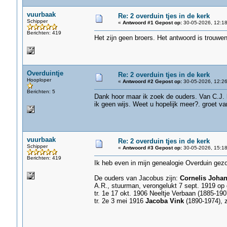
vuurbaak
Re: 2 overduin tjes in de kerk
Schipper
«
Antwoord #1 Gepost op:
30-05-2026, 12:18
Berichten: 419
Het zijn geen broers. Het antwoord is trouw
Overduintje
Re: 2 overduin tjes in de kerk
Hooploper
«
Antwoord #2 Gepost op:
30-05-2026, 12:26
Berichten: 5
Dank hoor maar ik zoek de ouders. Van C.J. h
ik geen wijs. Weet u hopelijk meer?. groet 
vuurbaak
Re: 2 overduin tjes in de kerk
Schipper
«
Antwoord #3 Gepost op:
30-05-2026, 15:18
Berichten: 419
Ik heb even in mijn genealogie Overduin gezo
De ouders van Jacobus zijn:
Cornelis Joha
A.R., stuurman, verongelukt 7 sept. 1919 o
tr. 1e 17 okt. 1906 Neeltje Verbaan (1885-190
tr. 2e 3 mei 1916
Jacoba Vink
(1890-1974), z