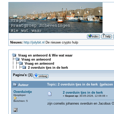
Nieuws:
http://jolybit.nl
De nieuwe crypto hulp
Vraag en antwoord & Wie wat waar
Vraag en antwoord
Vraag en antwoord
2 overduin tjes in de kerk
Pagina's:
[
1
]
Topic: 2 overduin tjes in de kerk (gelezen
Auteur
Overduintje
2 overduin tjes in de kerk
Hooploper
«
Gepost op:
30-05-2026, 12:06:06 »
Berichten: 5
zijn cornelis johannes overduin en Jacobus