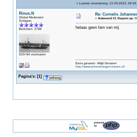
«
Laatste verandering: 21-05-2023, 09:34
Rinus.N
Re: Cornelis Johanne
Global Moderator
«
Antwoord #1 Gepost op:
08
Schipper
helaas geen fam van mij
Berichten: 2798
SCH 84 voortvaren
Eens gevaren Altijd Gevaren
http://www.scheveningen-haven.nl/
Pagina's:
[
1
]