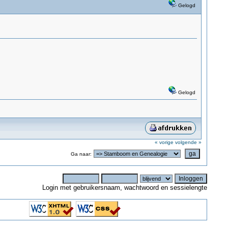
Gelogd
Gelogd
« vorige
volgende »
Ga naar:
Login met gebruikersnaam, wachtwoord en sessielengte