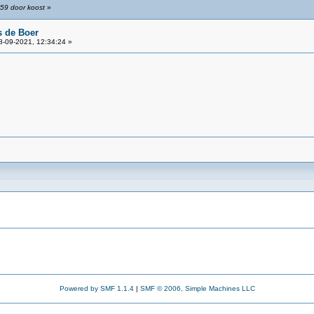
:59 door koost
»
s de Boer
-09-2021, 12:34:24 »
Powered by SMF 1.1.4
|
SMF © 2006, Simple Machines LLC