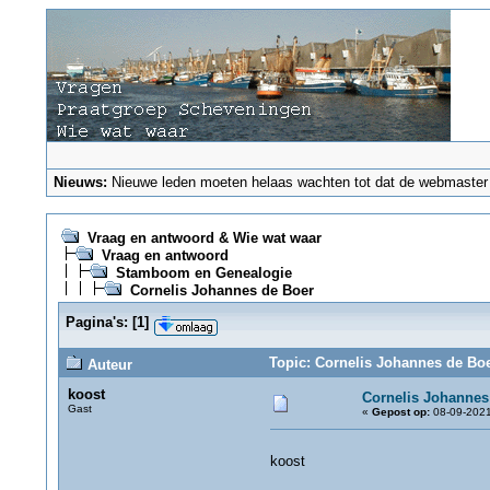
Nieuws:
Nieuwe leden moeten helaas wachten tot dat de webmaster ze
Vraag en antwoord & Wie wat waar
Vraag en antwoord
Stamboom en Genealogie
Cornelis Johannes de Boer
Pagina's:
[
1
]
Topic: Cornelis Johannes de Boe
Auteur
koost
Cornelis Johannes
Gast
«
Gepost op:
08-09-2021
koost