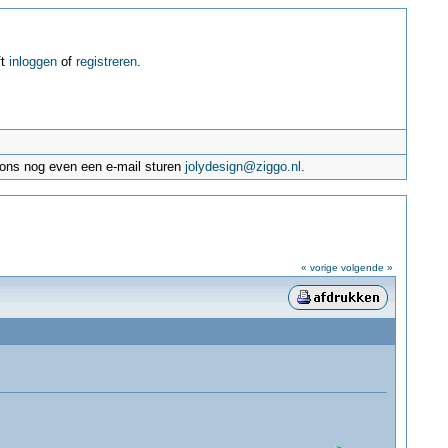
ft
inloggen
of
registreren
.
e ons nog even een e-mail sturen
jolydesign@ziggo.nl
.
« vorige
volgende »