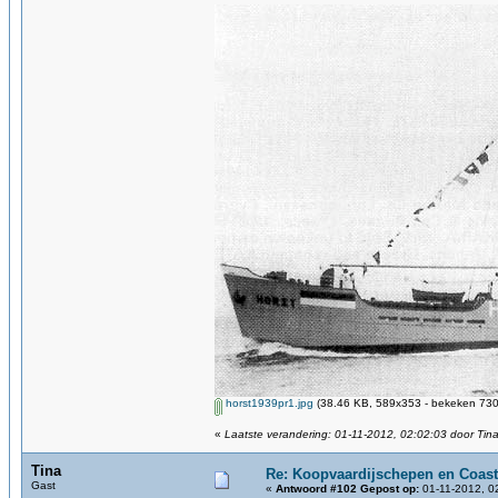
horst1939pr1.jpg
(38.46 KB, 589x353 - bekeken 7309
«
Laatste verandering: 01-11-2012, 02:02:03 door Tin
Tina
Re: Koopvaardijschepen en Coast
Gast
«
Antwoord #102 Gepost op:
01-11-2012, 0