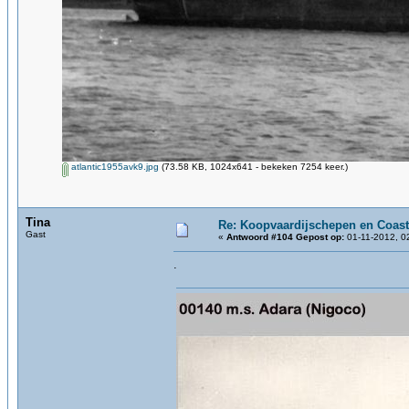
atlantic1955avk9.jpg
(73.58 KB, 1024x641 - bekeken 7254 keer.)
Tina
Re: Koopvaardijschepen en Coast
Gast
«
Antwoord #104 Gepost op:
01-11-2012, 0
.