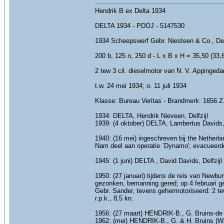
Hendrik B ex Delta 1934
DELTA 1934 - PDOJ - 5147530
1934 Scheepswerf Gebr. Niesteen & Co., Delf
200 b, 125 n, 250 d - L x B x H = 35,50 (33,
2 tew 3 cil. dieselmotor van N. V. Appinged
t.w. 24 mei 1934; o. 11 juli 1934
Klasse: Bureau Veritas - Brandmerk: 1656 
1934: DELTA, Hendrik Nieveen, Delfzijl
1939: (4 oktober) DELTA, Lambertus Davids, D
1940: (16 mei) ingeschreven bij the Netherl
Nam deel aan operatie `Dynamo'; evacueerde
1945: (1 juni) DELTA , David Davids, Delfzijl
1950: (27 januari) tijdens de reis van Newb
gezonken, bemanning gered; op 4 februari geli
Gebr. Sander, tevens gehermotoriseerd: 2 t
r.p.k., 8,5 kn.
1956: (27 maart) HENDRIK-B., G. Bruins-d
1962: (mei) HENDRIK-B., G. & H. Bruins (