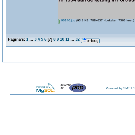
00140.jpg
(63.8 KB, 788x637 - bekeken 7563 keer.)
Pagina's:
1
...
3
4
5
6
[
7
]
8
9
10
11
...
32
Powered by SMF 1.1