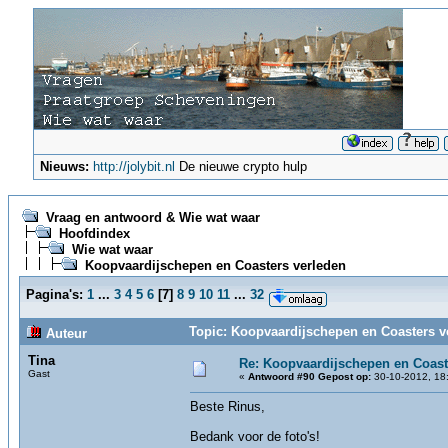
Nieuws:
http://jolybit.nl
De nieuwe crypto hulp
Vraag en antwoord & Wie wat waar
Hoofdindex
Wie wat waar
Koopvaardijschepen en Coasters verleden
Pagina's:
1
...
3
4
5
6
[
7
]
8
9
10
11
...
32
Topic: Koopvaardijschepen en Coasters v
Auteur
Tina
Re: Koopvaardijschepen en Coast
Gast
«
Antwoord #90 Gepost op:
30-10-2012, 18
Beste Rinus,
Bedank voor de foto's!