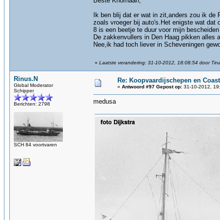
Beste Knorhaan,
Ik ben blij dat er wat in zit,anders zou ik 
zoals vroeger bij auto's.Het enigste wat dat 
8 is een beetje te duur voor mijn bescheiden 
De zakkenvullers in Den Haag pikken alles a
Nee,ik had toch liever in Scheveningen gew
«
Laatste verandering: 31-10-2012, 18:08:54 door Tin
Rinus.N
Re: Koopvaardijschepen en Coast
Global Moderator
«
Antwoord #97 Gepost op:
31-10-2012, 19
Schipper
medusa
Berichten: 2798
SCH 84 voortvaren