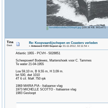
hendrikbexdelta1934ep8.jpg
(100.36 KB, 661x471 - 
Tina
Re: Koopvaardijschepen en Coasters verleden
Gast
«
Antwoord #103 Gepost op:
01-11-2012, 02:11:54 »
Atlantic 1955 - PCVH - 5028851
Scheepswerf Bodewes, Martenshoek voor C. Tammes
Te water 21-04-1955
Loa 59,10 m, B 9,55 m, H 3,09 m.
brt 500, dwt 1010
4T 6 cil. MaK 750 rpk
1969 MARIA PIA - Italiaanse vlag
1973 MICHELLE SCOTTO - Italiaanse vlag
1983 Gesloopt