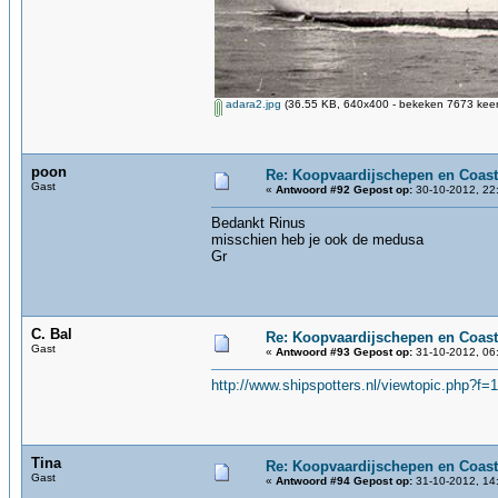
adara2.jpg
(36.55 KB, 640x400 - bekeken 7673 keer
poon
Re: Koopvaardijschepen en Coast
Gast
«
Antwoord #92 Gepost op:
30-10-2012, 22
Bedankt Rinus
misschien heb je ook de medusa
Gr
C. Bal
Re: Koopvaardijschepen en Coast
Gast
«
Antwoord #93 Gepost op:
31-10-2012, 06
http://www.shipspotters.nl/viewtopic.php?f
Tina
Re: Koopvaardijschepen en Coast
Gast
«
Antwoord #94 Gepost op:
31-10-2012, 14