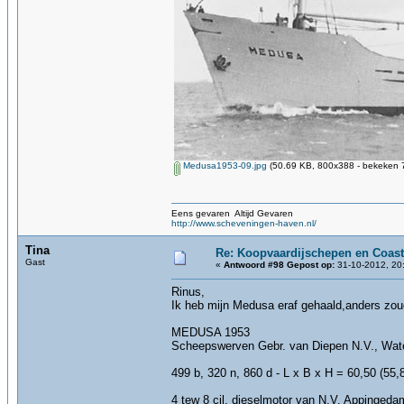
Medusa1953-09.jpg
(50.69 KB, 800x388 - bekeken 7
Eens gevaren Altijd Gevaren
http://www.scheveningen-haven.nl/
Tina
Re: Koopvaardijschepen en Coast
Gast
«
Antwoord #98 Gepost op:
31-10-2012, 20
Rinus,
Ik heb mijn Medusa eraf gehaald,anders zoud
MEDUSA 1953
Scheepswerven Gebr. van Diepen N.V., Wate
499 b, 320 n, 860 d - L x B x H = 60,50 (55,
4 tew 8 cil. dieselmotor van N.V. Appingeda