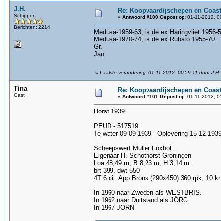
J.H.
Re: Koopvaardijschepen en Coast
Schipper
«
Antwoord #100 Gepost op:
01-11-2012, 0
Berichten: 2214
Medusa-1959-63, is de ex Haringvliet 1956-5
Medusa-1970-74, is de ex Rubato 1955-70.
Gr.
Jan.
«
Laatste verandering: 01-11-2012, 00:59:11 door J.H.
Tina
Re: Koopvaardijschepen en Coast
Gast
«
Antwoord #101 Gepost op:
01-11-2012, 0
Horst 1939
PEUD - 517519
Te water 09-09-1939 - Oplevering 15-12-193
Scheepswerf Muller Foxhol
Eigenaar H. Schothorst-Groningen
Loa 48,49 m, B 8,23 m, H 3,14 m.
brt 399, dwt 550
4T 6 cil. App.Brons (290x450) 360 rpk, 10 k
In 1960 naar Zweden als WESTBRIS.
In 1962 naar Duitsland als JÖRG.
In 1967 JORN