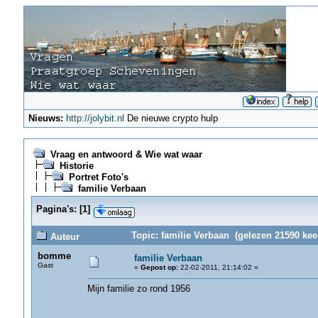
Nieuws:
http://jolybit.nl
De nieuwe crypto hulp
Vraag en antwoord & Wie wat waar
Historie
Portret Foto's
familie Verbaan
Pagina's:
[
1
]
Topic: familie Verbaan (gelezen 21590 kee
Auteur
bomme
familie Verbaan
Gast
«
Gepost op:
22-02-2011, 21:14:02 »
Mijn familie zo rond 1956