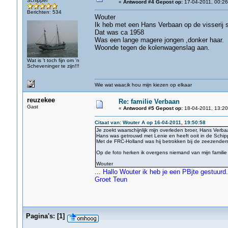
Schipper
«
Antwoord #4 Gepost op:
17-04-2011, 00:26
Berichten: 534
Wouter
Ik heb met een Hans Verbaan op de visserij s
Dat was ca 1958
Was een lange magere jongen ,donker haar.
Woonde tegen de kolenwagenslag aan.
Wat is 't toch fijn om 'n
Scheveninger te zijn!!!
Wie wat waar,ik hou mijn kiezen op elkaar
reuzekee
Re: familie Verbaan
Gast
«
Antwoord #5 Gepost op:
18-04-2011, 13:20
Citaat van: Wouter A op 16-04-2011, 19:50:58
Je zoekt waarschijnlijk mijn overleden broer, Hans Verbaa
Hans was getrouwd met Lenie en heeft ooit in de Schip
Met de FRC-Holland was hij betrokken bij de zeezenders,
Op de foto herken ik overgens niemand van mijn familie
Wouter
...
Hallo Wouter ik heb je een PBjte gestuurd.
Groet Teun
Pagina's:
[
1
]