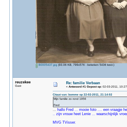
B0005437.jpg
(93.06 KB, 799x576 - bekeken 5436 keer.)
reuzekee
Re: familie Verbaan
Gast
«
Antwoord #1 Gepost op:
02-03-2011, 10:27
Citaat van: bomme op 22-02-2011, 21:14:02
Mijn familie zo rond 1956
Fred
...
hallo Fred ... mooie foto .... een vraagje he
.. zijn vrouw heet Lenie ... waarschijnlijk vr
MVG TVisser.