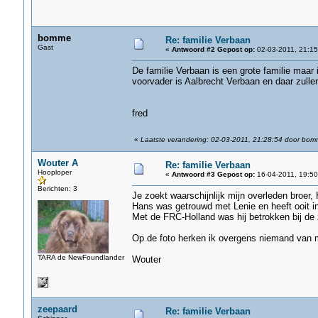
bomme
Re: familie Verbaan
Gast
«
Antwoord #2 Gepost op:
02-03-2011, 21:15
De familie Verbaan is een grote familie maar 
voorvader is Aalbrecht Verbaan en daar zullen
fred
«
Laatste verandering: 02-03-2011, 21:28:54 door bo
Wouter A
Re: familie Verbaan
Hooploper
«
Antwoord #3 Gepost op:
16-04-2011, 19:50
Berichten: 3
Je zoekt waarschijnlijk mijn overleden broer, 
Hans was getrouwd met Lenie en heeft ooit i
Met de FRC-Holland was hij betrokken bij de 
Op de foto herken ik overgens niemand van m
TARA de NewFoundlander
Wouter
zeepaard
Re: familie Verbaan