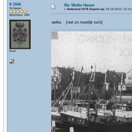
K DAK
Re: Welke Haven
Schipper
«
Antwoord #378 Gepost op:
25-10-2012, 12:12
Berichten: 399
welke [niet zo moeilijk toch]
koos