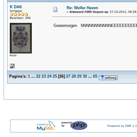
K DAK
Re: Welke Haven
Schipper
«
Antwoord #389 Gepost op:
27-10-2012, 09:28
Berichten: 399
Goeiemorgen NNNNNNNNNNNEEEEEEEEE
koos
Pagina's:
1
...
22
23
24
25
[
26
]
27
28
29
30
...
65
Powered by SMF 1.1