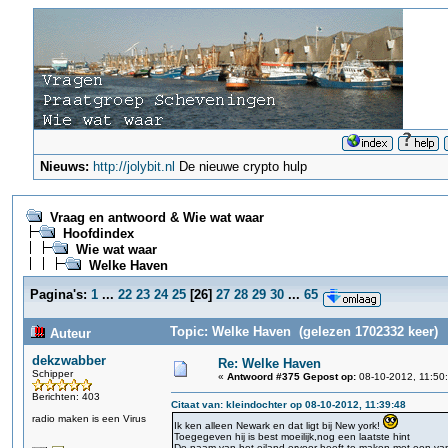
Nieuws:
http://jolybit.nl
De nieuwe crypto hulp
Vraag en antwoord & Wie wat waar
Hoofdindex
Wie wat waar
Welke Haven
Pagina's:
1
...
22
23
24
25
[
26
]
27
28
29
30
...
65
Topic: Welke Haven (gelezen 1702332 keer)
Auteur
dekzwabber
Re: Welke Haven
Schipper
«
Antwoord #375 Gepost op:
08-10-2012, 11:50
Berichten: 403
Citaat van: kleindochter op 08-10-2012, 11:39:48
radio maken is een Virus
Ik ken alleen Newark en dat ligt bij New york!
Toegegeven hij is best moeilijk,nog een laatste hint
De naam van het eiland ervoor heeft te maken met een van