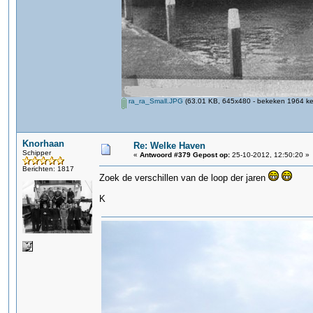
ra_ra_Small.JPG
(63.01 KB, 645x480 - bekeken 1964 kee
Knorhaan
Re: Welke Haven
Schipper
«
Antwoord #379 Gepost op:
25-10-2012, 12:50:20 »
Berichten: 1817
Zoek de verschillen van de loop der jaren
K