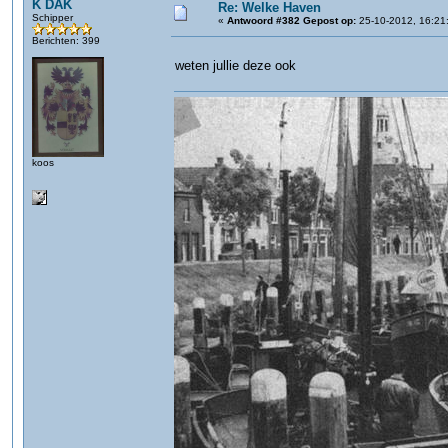
K DAK
Re: Welke Haven
Schipper
«
Antwoord #382 Gepost op:
25-10-2012, 16:21
Berichten: 399
weten jullie deze ook
koos