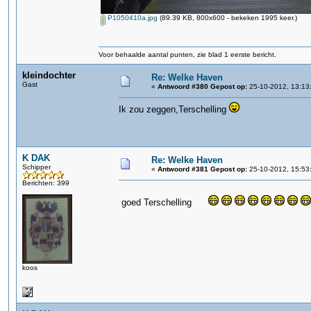
P1050410a.jpg
(89.39 KB, 800x600 - bekeken 1995 keer.)
Voor behaalde aantal punten, zie blad 1 eerste bericht.
kleindochter
Re: Welke Haven
Gast
«
Antwoord #380 Gepost op:
25-10-2012, 13:13
Ik zou zeggen,Terschelling
K DAK
Re: Welke Haven
Schipper
«
Antwoord #381 Gepost op:
25-10-2012, 15:53
Berichten: 399
goed Terschelling
koos