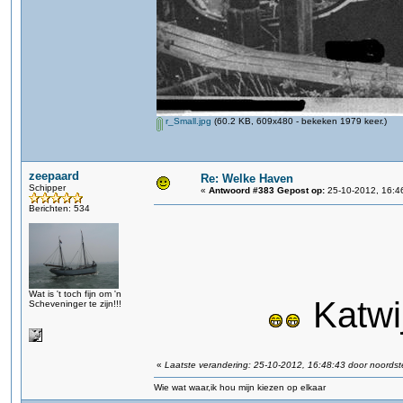
r_Small.jpg
(60.2 KB, 609x480 - bekeken 1979 keer.)
zeepaard
Re: Welke Haven
Schipper
«
Antwoord #383 Gepost op:
25-10-2012, 16:4
Berichten: 534
Wat is 't toch fijn om 'n
Katwi
Scheveninger te zijn!!!
«
Laatste verandering: 25-10-2012, 16:48:43 door noordst
Wie wat waar,ik hou mijn kiezen op elkaar