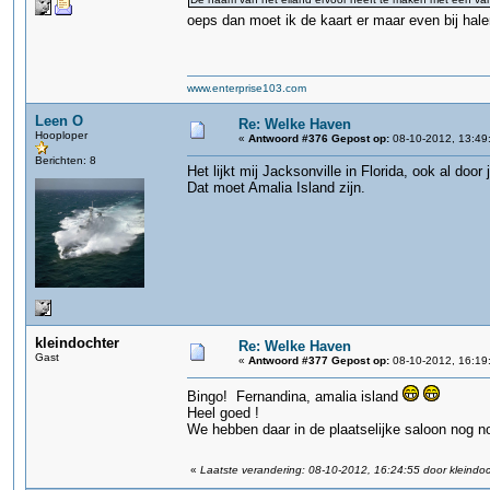
oeps dan moet ik de kaart er maar even bij hal
www.enterprise103.com
Leen O
Re: Welke Haven
Hooploper
«
Antwoord #376 Gepost op:
08-10-2012, 13:49
Berichten: 8
Het lijkt mij Jacksonville in Florida, ook al door 
Dat moet Amalia Island zijn.
kleindochter
Re: Welke Haven
Gast
«
Antwoord #377 Gepost op:
08-10-2012, 16:19
Bingo! Fernandina, amalia island
Heel goed !
We hebben daar in de plaatselijke saloon nog n
«
Laatste verandering: 08-10-2012, 16:24:55 door kleindoc