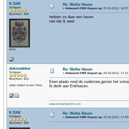
K DAK
Re: Welke Haven
Schipper
«
Antwoord #384 Gepost op:
25-10-2012, 16:57
Berichten: 399
hebben ze daar een haven
niet dat ik weet
koos
dekzwabber
Re: Welke Haven
Schipper
«
Antwoord #385 Gepost op:
25-10-2012, 17:21
Berichten: 403
Eeen plaats rond de zuiderzee,gezien het vistuig
radio maken is een Virus
Ik denk aan Enkhuizen.
www.enterprise103.com
K DAK
Re: Welke Haven
Schipper
«
Antwoord #386 Gepost op:
25-10-2012, 17:50
Berichten: 399