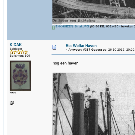
ENKHUIZEN_Small.JPG
(60.96 KB, 609x480 - bekeken 2
K DAK
Re: Welke Haven
Schipper
«
Antwoord #387 Gepost op:
26-10-2012, 20:29
Berichten: 399
nog een haven
koos