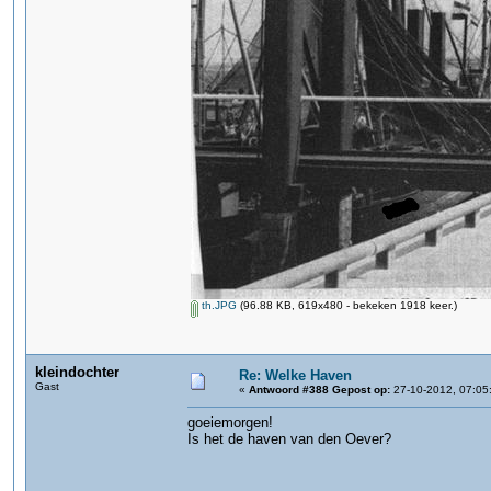
th.JPG
(96.88 KB, 619x480 - bekeken 1918 keer.)
kleindochter
Re: Welke Haven
Gast
«
Antwoord #388 Gepost op:
27-10-2012, 07:05
goeiemorgen!
Is het de haven van den Oever?