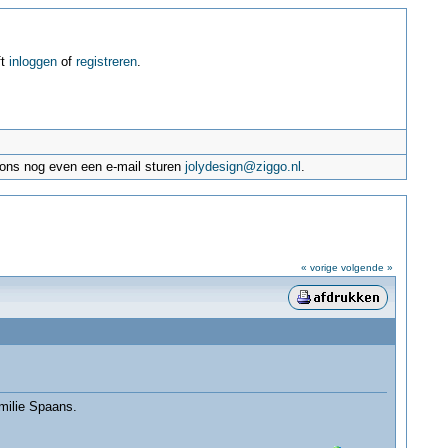
ft
inloggen
of
registreren
.
e ons nog even een e-mail sturen
jolydesign@ziggo.nl
.
« vorige
volgende »
milie Spaans.