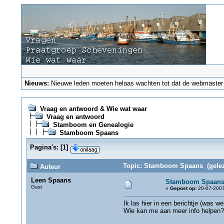
Nieuws:
Nieuwe leden moeten helaas wachten tot dat de webmaster ze
Vraag en antwoord & Wie wat waar
Vraag en antwoord
Stamboom en Genealogie
Stamboom Spaans
Pagina's:
[
1
]
Topic: Stamboom Spaans (gelez
Auteur
Leen Spaans
Stamboom Spaan
Gast
«
Gepost op:
20-07-2007
Ik las hier in een berichtje (was 
Wie kan me aan meer info helpen?