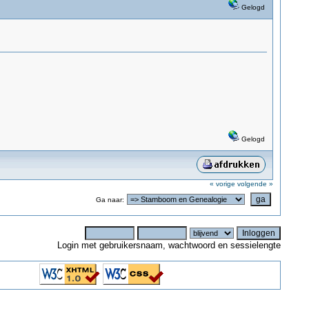
Gelogd
Gelogd
« vorige
volgende »
Ga naar:
Login met gebruikersnaam, wachtwoord en sessielengte