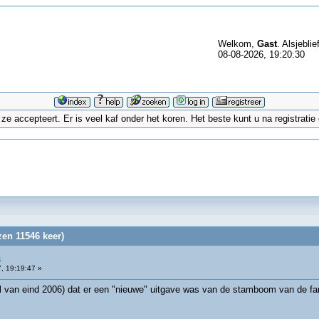
Welkom,
Gast
. Alsjeblie
08-08-2026, 19:20:30
 accepteert. Er is veel kaf onder het koren. Het beste kunt u na registrati
en 11546 keer)
s
, 19:19:47 »
wel van eind 2006) dat er een "nieuwe" uitgave was van de stamboom van de fa