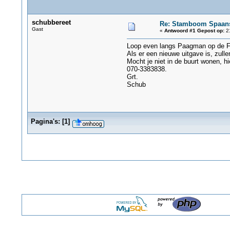
schubbereet
Re: Stamboom Spaan
Gast
«
Antwoord #1 Gepost op:
21
Loop even langs Paagman op de Fr
Als er een nieuwe uitgave is, zull
Mocht je niet in de buurt wonen, h
070-3383838.
Grt.
Schub
Pagina's:
[
1
]