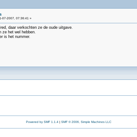
s
-07-2007, 07:36:41 »
ed, daar verkochten ze de oude uitgave.
en ze het wel hebben.
ier is het nummer.
Powered by SMF 1.1.4
|
SMF © 2006, Simple Machines LLC