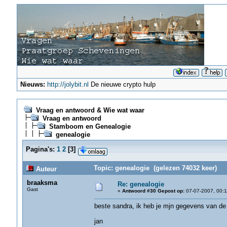
Nieuws:
http://jolybit.nl
De nieuwe crypto hulp
Vraag en antwoord & Wie wat waar
Vraag en antwoord
Stamboom en Genealogie
genealogie
Pagina's:
1
2
[
3
]
Topic: genealogie (gelezen 74032 keer)
Auteur
braaksma
Re: genealogie
Gast
«
Antwoord #30 Gepost op:
07-07-2007, 00:1
beste sandra, ik heb je mjn gegevens van de 
jan