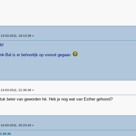
13-03-2011, 19:13:39 »
b!
k-Bal is er behoorlijk op vooruit gegaan
13-03-2011, 21:36:36 »
n stuk beter van geworden hè. Heb je nog wat van Esther gehoord?
14-03-2011, 20:23:43 »
21:36:36