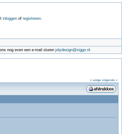
ft
inloggen
of
registreren
.
e ons nog even een e-mail sturen
jolydesign@ziggo.nl
.
« vorige
volgende »