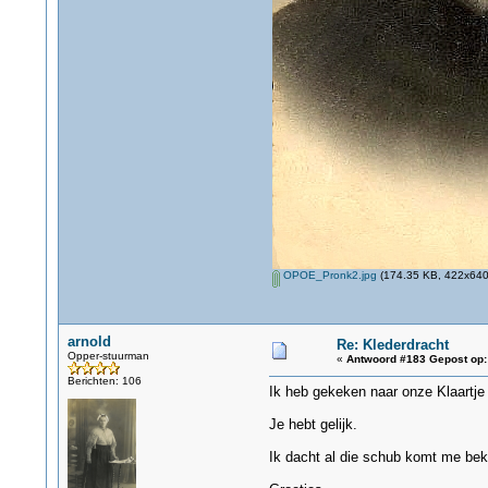
OPOE_Pronk2.jpg
(174.35 KB, 422x640 
arnold
Re: Klederdracht
Opper-stuurman
«
Antwoord #183 Gepost op:
Berichten: 106
Ik heb gekeken naar onze Klaartje K
Je hebt gelijk.
Ik dacht al die schub komt me bek