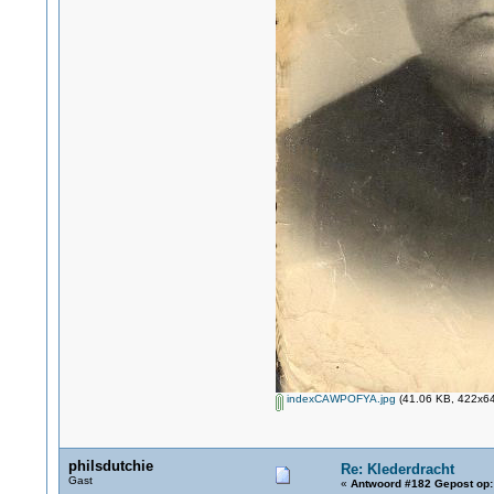
indexCAWPOFYA.jpg
(41.06 KB, 422x64
philsdutchie
Re: Klederdracht
Gast
«
Antwoord #182 Gepost op: