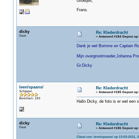
Groetjes,
Frans.
dicky
Re: Klederdracht
Gast
«
Antwoord #184 Gepost op:
Dank je wel Bomme en Captain Ro
Mijn overgrootmoeder,Johanna Pron
Gr.Dicky
leen/spaans/
Re: Klederdracht
Schipper
«
Antwoord #185 Gepost op:
Berichten: 183
Hallo Dicky, de foto is er wel ee
dicky
Re: Klederdracht
Gast
«
Antwoord #186 Gepost op:
Citaat van: leen/spaans/ op 13-03-2011, 