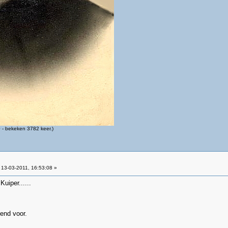
- bekeken 3782 keer.)
13-03-2011, 16:53:08 »
uiper......
end voor.