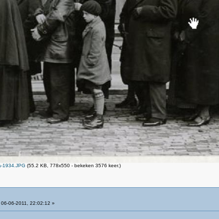
a-1934.JPG
(55.2 KB, 778x550 - bekeken 3576 keer.)
06-06-2011, 22:02:12 »