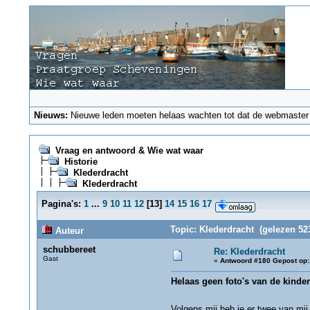
Nieuws:
Nieuwe leden moeten helaas wachten tot dat de webmaster ze
Vraag en antwoord & Wie wat waar
Historie
Klederdracht
Klederdracht
Pagina's:
1
...
9
10
11
12
[
13
]
14
15
16
17
Topic: Klederdracht (gelezen 52
Auteur
schubbereet
Re: Klederdracht
Gast
«
Antwoord #180 Gepost op:
Helaas geen foto's van de kinder
Volgens mij heb je er twee van mi