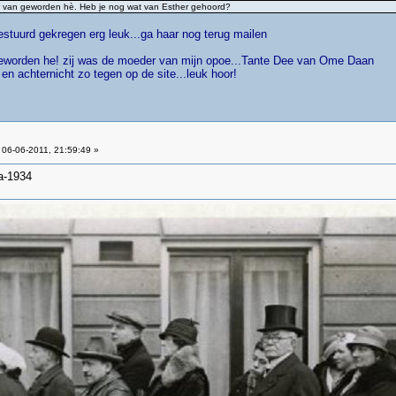
eter van geworden hè. Heb je nog wat van Esther gehoord?
estuurd gekregen erg leuk...ga haar nog terug mailen
eworden he! zij was de moeder van mijn opoe...Tante Dee van Ome Daan
n achternicht zo tegen op de site...leuk hoor!
06-06-2011, 21:59:49 »
a-1934