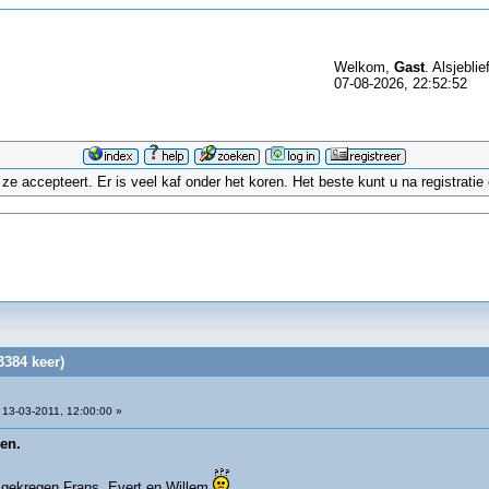
Welkom,
Gast
. Alsjeblie
07-08-2026, 22:52:52
 accepteert. Er is veel kaf onder het koren. Het beste kunt u na registrati
3384 keer)
13-03-2011, 12:00:00 »
en.
j gekregen Frans, Evert en Willem