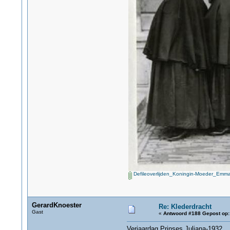
Defileoverlijden_Koningin-Moeder_Emm
GerardKnoester
Re: Klederdracht
Gast
«
Antwoord #188 Gepost op:
Verjaardag Prinses Juliana-1932