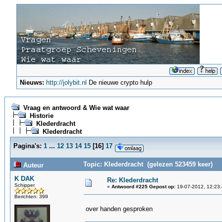
Nieuws:
http://jolybit.nl
De nieuwe crypto hulp
Vraag en antwoord & Wie wat waar
Historie
Klederdracht
Klederdracht
Pagina's:
1
...
12
13
14
15
[
16
]
17
Topic: Klederdracht (gelezen 523459 keer)
Auteur
K DAK
Re: Klederdracht
Schipper
«
Antwoord #225 Gepost op:
19-07-2012, 12:23:
Berichten: 399
over handen gesproken