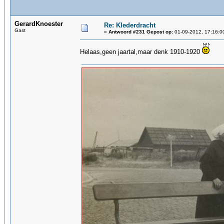
GerardKnoester
Re: Klederdracht
Gast
«
Antwoord #231 Gepost op:
01-09-2012, 17:16:0
Helaas,geen jaartal,maar denk 1910-1920