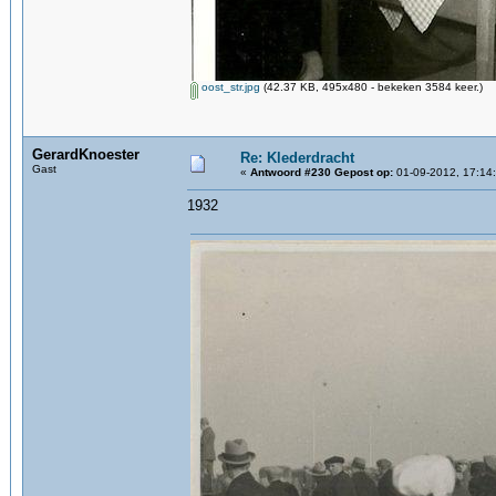
oost_str.jpg
(42.37 KB, 495x480 - bekeken 3584 keer.)
GerardKnoester
Re: Klederdracht
Gast
«
Antwoord #230 Gepost op:
01-09-2012, 17:14:
1932