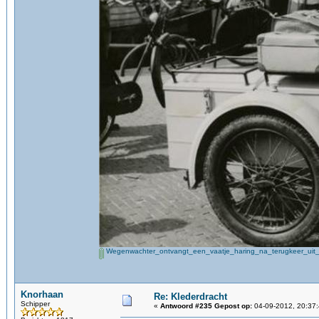
Wegenwachter_ontvangt_een_vaatje_haring_na_terugkeer_ui
Knorhaan
Re: Klederdracht
Schipper
«
Antwoord #235 Gepost op:
04-09-2012, 20:37: