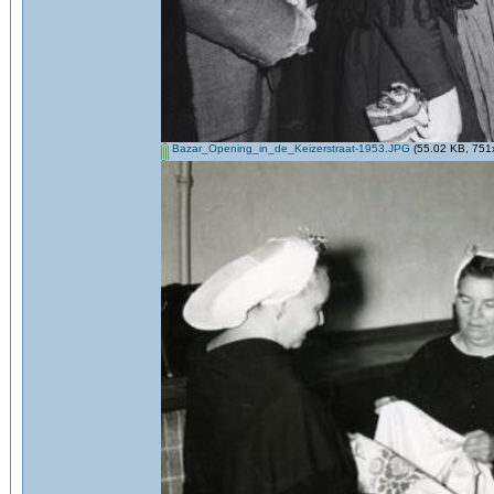
Bazar_Opening_in_de_Keizerstraat-1953.JPG
(55.02 KB, 751x