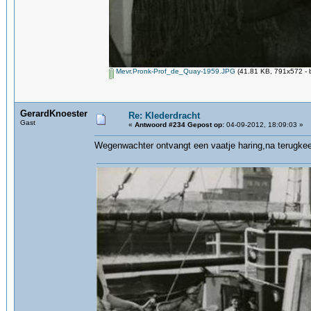
Mevr.Pronk-Prof_de_Quay-1959.JPG
(41.81 KB, 791x572 - 
GerardKnoester
Re: Klederdracht
Gast
«
Antwoord #234 Gepost op:
04-09-2012, 18:09:03 »
Wegenwachter ontvangt een vaatje haring,na terugkee