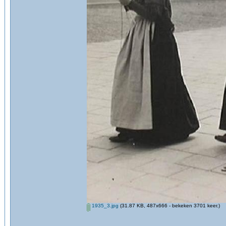
1935_3.jpg
(31.87 KB, 487x666 - bekeken 3701 keer.)