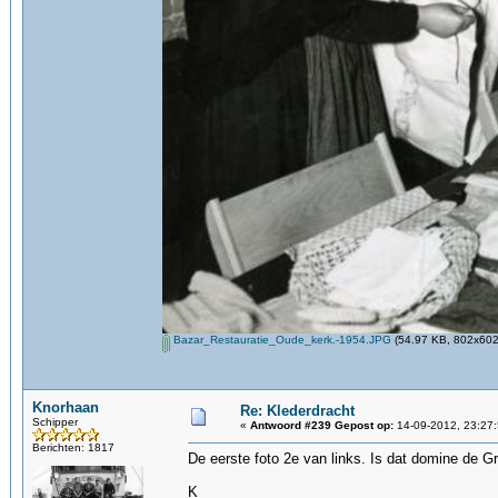
Bazar_Restauratie_Oude_kerk.-1954.JPG
(54.97 KB, 802x602 
Knorhaan
Re: Klederdracht
Schipper
«
Antwoord #239 Gepost op:
14-09-2012, 23:27:
Berichten: 1817
De eerste foto 2e van links. Is dat domine de Gr
K