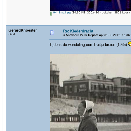
04_Small.jpg
(24.96 KB, 355x480 - bekeken 3851 keer.)
GerardKnoester
Re: Klederdracht
Gast
«
Antwoord #226 Gepost op:
31-08-2012, 16:36:
Tijdens de wandeling,een Truitje breien (1935)