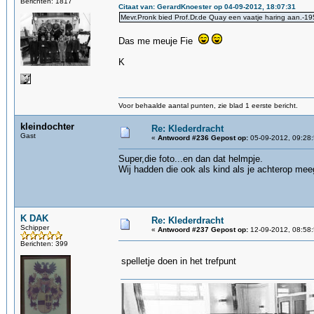
Berichten: 1817
Citaat van: GerardKnoester op 04-09-2012, 18:07:31
Mevr.Pronk bied Prof.Dr.de Quay een vaatje haring aan.-1
Das me meuje Fie
K
Voor behaalde aantal punten, zie blad 1 eerste bericht.
kleindochter
Re: Klederdracht
Gast
«
Antwoord #236 Gepost op:
05-09-2012, 09:28:
Super,die foto...en dan dat helmpje.
Wij hadden die ook als kind als je achterop mee
K DAK
Re: Klederdracht
Schipper
«
Antwoord #237 Gepost op:
12-09-2012, 08:58:
Berichten: 399
spelletje doen in het trefpunt