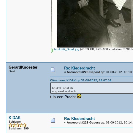
bruiloft6_Small.jpg
(43.39 KB, 493x480 - bekeken 3706 ke
GerardKnoester
Re: Klederdracht
Gast
«
Antwoord #228 Gepost op:
31-08-2012, 18:13:
Citaat van: K DAK op 31-08-2012, 18:07:54
bruiloft oost str
nog veel in dracht
t,Is een Pracht
K DAK
Re: Klederdracht
Schipper
«
Antwoord #229 Gepost op:
01-09-2012, 10:14:
Berichten: 399