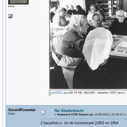
koos
pict0051.jpg
(40.74 KB, 484x365 - bekeken 3557 keer.)
GerardKnoester
Re: Klederdracht
Gast
«
Antwoord #238 Gepost op:
14-09-2012, 22:26:41 »
2 bazarfoto,s. (in de keizerstraat.)1953 en 1954