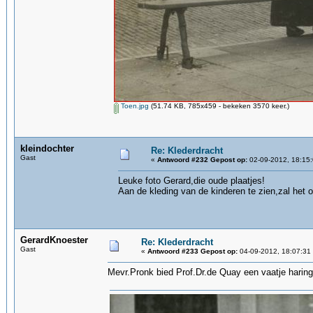
Toen.jpg
(51.74 KB, 785x459 - bekeken 3570 keer.)
kleindochter
Re: Klederdracht
Gast
«
Antwoord #232 Gepost op:
02-09-2012, 18:15:
Leuke foto Gerard,die oude plaatjes!
Aan de kleding van de kinderen te zien,zal het 
GerardKnoester
Re: Klederdracht
Gast
«
Antwoord #233 Gepost op:
04-09-2012, 18:07:31
Mevr.Pronk bied Prof.Dr.de Quay een vaatje harin