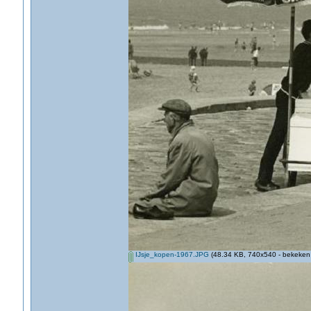
IJsje_kopen-1967.JPG
(48.34 KB, 740x540 - bekeken 