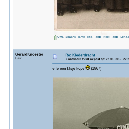
Oma_Spaans_Tante_Tina_Tante_Neel_Tante_Lena.j
GerardKnoester
Re: Klederdracht
Gast
«
Antwoord #208 Gepost op:
26-01-2012, 22:5
effe een IJsje kope
(1967)