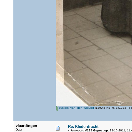
Zusters_van_der_Wiel.jpg
(129.45 KB, 673x1024 - be
vlaardingen
Re: Klederdracht
Gast
«
Antwoord #199 Gepost op:
23-10-2011, 11: