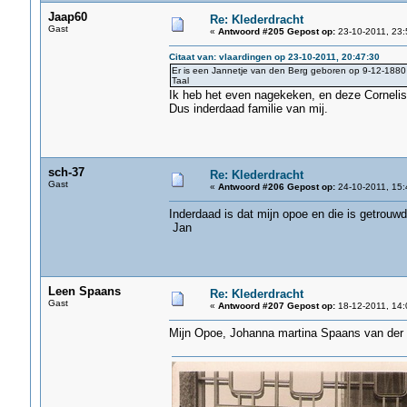
Jaap60
Re: Klederdracht
Gast
«
Antwoord #205 Gepost op:
23-10-2011, 23:
Citaat van: vlaardingen op 23-10-2011, 20:47:30
Er is een Jannetje van den Berg geboren op 9-12-1880 
Taal
Ik heb het even nagekeken, en deze Corneli
Dus inderdaad familie van mij.
sch-37
Re: Klederdracht
Gast
«
Antwoord #206 Gepost op:
24-10-2011, 15:
Inderdaad is dat mijn opoe en die is getrouw
Jan
Leen Spaans
Re: Klederdracht
Gast
«
Antwoord #207 Gepost op:
18-12-2011, 14:
Mijn Opoe, Johanna martina Spaans van der 