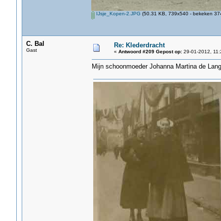
IJsje_Kopen-2.JPG
(50.31 KB, 739x540 - bekeken 374
C. Bal
Re: Klederdracht
Gast
«
Antwoord #209 Gepost op:
29-01-2012, 11:
Mijn schoonmoeder Johanna Martina de Lange