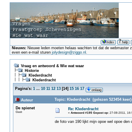
Nieuws:
Nieuwe leden moeten helaas wachten tot dat de webmaster ze a
even een e-mail sturen
jolydesign@ziggo.nl
.
Vraag en antwoord & Wie wat waar
Historie
Klederdracht
Klederdracht
Pagina's:
1
...
10
11
12
13
[
14
]
15
16
17
Topic: Klederdracht (gelezen 523454 keer)
Auteur
De spienet
Re: Klederdracht
Gast
«
Antwoord #195 Gepost op:
27-08-2011, 16:
de foto van 190 lijkt mijn opoe wel opoe den