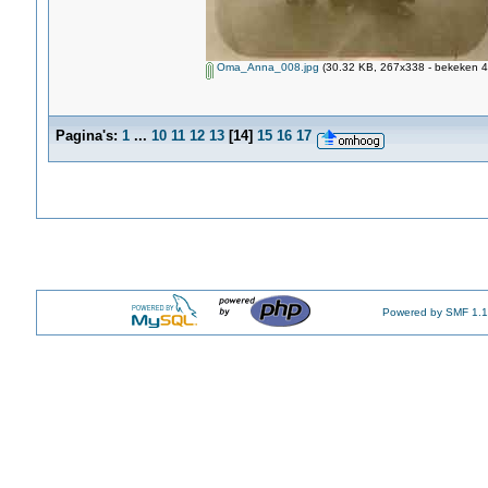
Oma_Anna_008.jpg
(30.32 KB, 267x338 - bekeken 4
Pagina's:
1
...
10
11
12
13
[
14
]
15
16
17
Powered by SMF 1.1