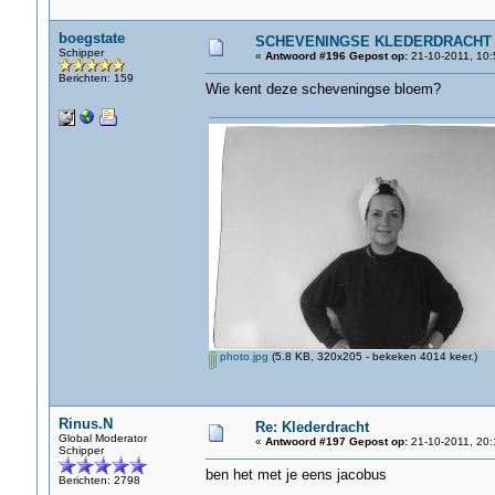
boegstate
SCHEVENINGSE KLEDERDRACHT
Schipper
«
Antwoord #196 Gepost op:
21-10-2011, 10:
Berichten: 159
Wie kent deze scheveningse bloem?
photo.jpg
(5.8 KB, 320x205 - bekeken 4014 keer.)
Rinus.N
Re: Klederdracht
Global Moderator
«
Antwoord #197 Gepost op:
21-10-2011, 20:
Schipper
ben het met je eens jacobus
Berichten: 2798