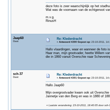
deze foto is zeer waarschijnlijk op het stadhu
Wat was de voornaam van de echtgenoot van 
m.v.g.
RinusH
Jaap60
Re: Klederdracht
Gast
«
Antwoord #200 Gepost op:
23-10-2011, 14:
Hallo vlaardingen, waar en wanneer de foto is
Haar man, mijn grootvader, heette Willem van
die in 1860 vanuit Overschie naar Scheveni
sch-37
Re: Klederdracht
Gast
«
Antwoord #201 Gepost op:
23-10-2011, 14:
Hallo Jaap60
Mijn overgrootvader kwam ook uit Overschie
Jannetje van den Berg en was in 1880 of 18
«
Laatste verandering: 23-10-2011, 18:40:05 door sch-