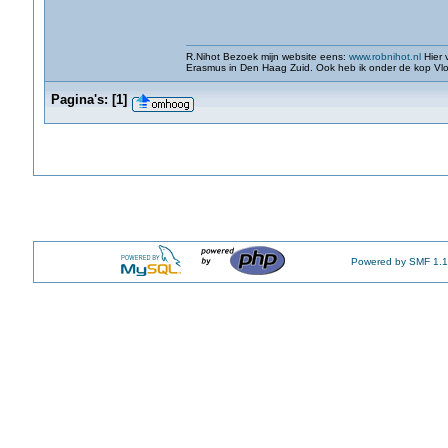
R.Nihot Bezoek mijn website eens:
www.robnihot.nl
Hier 
Erasmus in Den Haag Zuid. Ook heb ik onder de kop Vlog
Pagina's:
[
1
]
Powered by SMF 1.1