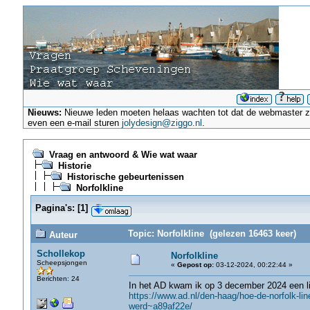
Nieuws:
Nieuwe leden moeten helaas wachten tot dat de webmaster ze a
even een e-mail sturen
jolydesign@ziggo.nl
.
Vraag en antwoord & Wie wat waar
Historie
Historische gebeurtenissen
Norfolkline
Pagina's:
[
1
]
Topic: Norfolkline (gelezen 16463 keer)
Auteur
Schollekop
Norfolkline
Scheepsjongen
«
Gepost op:
03-12-2024, 00:22:44 »
Berichten: 24
In het AD kwam ik op 3 december 2024 een link
https://www.ad.nl/den-haag/hoe-de-norfolk-li
werd~a89af22e/