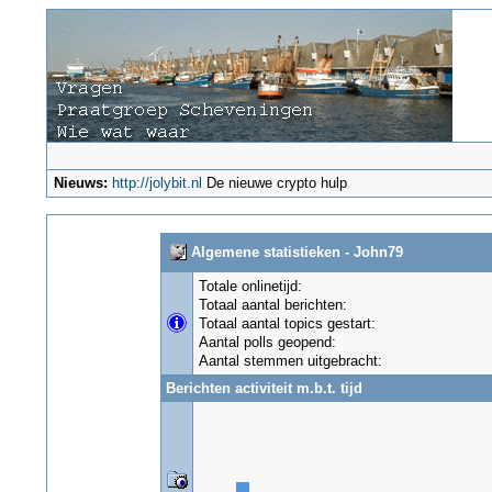
Nieuws:
http://jolybit.nl
De nieuwe crypto hulp
Algemene statistieken - John79
Totale onlinetijd:
Totaal aantal berichten:
Totaal aantal topics gestart:
Aantal polls geopend:
Aantal stemmen uitgebracht:
Berichten activiteit m.b.t. tijd