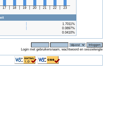
17
18
19
20
21
22
23
eit
1.7011%
0.0897%
0.0410%
Login met gebruikersnaam, wachtwoord en sessielengte