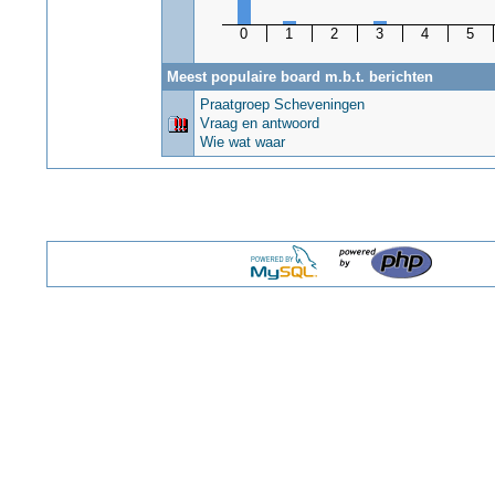
0
1
2
3
4
5
Meest populaire board m.b.t. berichten
Praatgroep Scheveningen
Vraag en antwoord
Wie wat waar