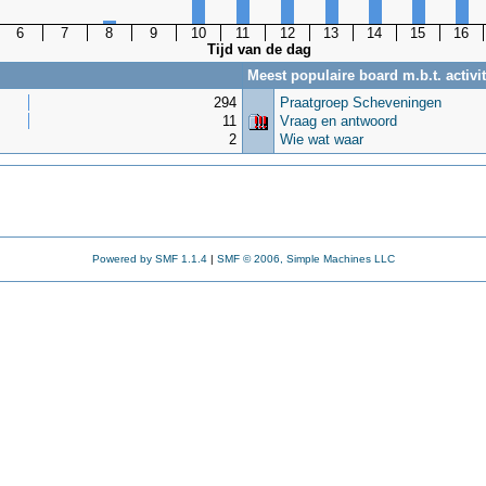
6
7
8
9
10
11
12
13
14
15
16
Tijd van de dag
Meest populaire board m.b.t. activit
294
Praatgroep Scheveningen
11
Vraag en antwoord
2
Wie wat waar
Powered by SMF 1.1.4
|
SMF © 2006, Simple Machines LLC