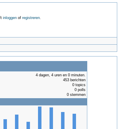
ft
inloggen
of
registreren
.
4 dagen, 4 uren en 0 minuten.
453 berichten
0 topics
0 polls
0 stemmen