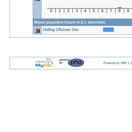
0
1
2
3
4
5
6
7
8
9
Meest populaire board m.b.t. berichten
Drilling Offshore Site
Powered by SMF 1.1