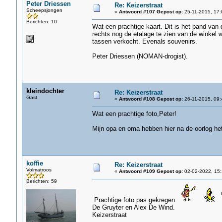
Peter Driessen
Re: Keizerstraat
Scheepsjongen
«
Antwoord #107 Gepost op:
25-11-2015, 17:
Berichten: 10
Wat een prachtige kaart. Dit is het pand van 
rechts nog de etalage te zien van de winkel 
tassen verkocht. Evenals souvenirs.
Peter Driessen (NOMAN-drogist).
kleindochter
Re: Keizerstraat
Gast
«
Antwoord #108 Gepost op:
26-11-2015, 09:
Wat een prachtige foto,Peter!
Mijn opa en oma hebben hier na de oorlog h
koffie
Re: Keizerstraat
Volmatroos
«
Antwoord #109 Gepost op:
02-02-2022, 15:
Berichten: 59
Prachtige foto pas gekregen
De Gruyter en Alex De Wind.
Keizerstraat