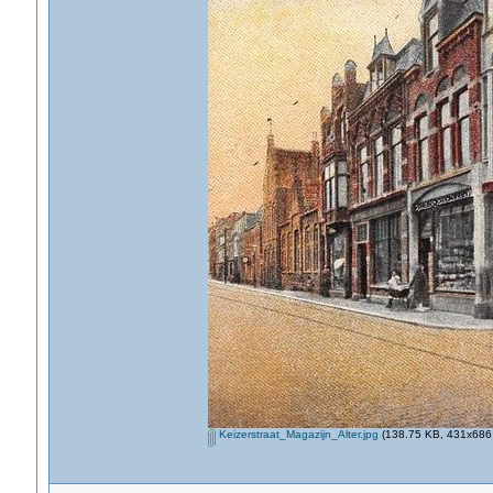
Keizerstraat_Magazijn_Alter.jpg
(138.75 KB, 431x686 