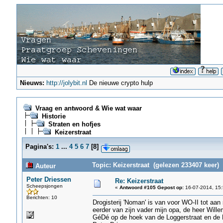
Nieuws:
http://jolybit.nl
De nieuwe crypto hulp
Vraag en antwoord & Wie wat waar
Historie
Straten en hofjes
Keizerstraat
Pagina's:
1
...
4
5
6
7
[
8
]
Topic: Keizerstraat (gelezen 233407 keer)
Auteur
Peter Driessen
Re: Keizerstraat
Scheepsjongen
«
Antwoord #105 Gepost op:
16-07-2014, 15:
Berichten: 10
Drogisterij 'Noman' is van voor WO-II tot aa
eerder van zijn vader mijn opa, de heer Will
GéDé op de hoek van de Loggerstraat en de 