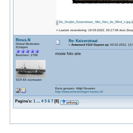
De_Gruijter_Keizerstraat_.Met_Alex_de_Wind_n.jpg
(
«
Laatste verandering: 16-03-2022, 03:17:06 door Zeep
Rinus.N
Re: Keizerstraat
Global Moderator
«
Antwoord #110 Gepost op:
03-02-2022, 13:
Schipper
mooie foto arie
Berichten: 2798
SCH 84 voortvaren
Eens gevaren Altijd Gevaren
http://www.scheveningen-haven.nl/
Pagina's:
1
...
4
5
6
7
[
8
]