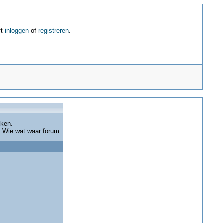
ft
inloggen
of
registreren
.
jken.
 & Wie wat waar forum.