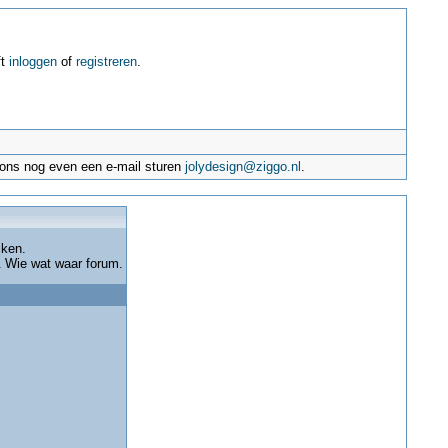
ft
inloggen
of
registreren
.
e ons nog even een e-mail sturen
jolydesign@ziggo.nl
.
jken.
 & Wie wat waar forum.