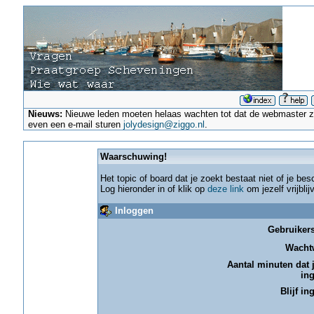
Nieuws:
Nieuwe leden moeten helaas wachten tot dat de webmaster ze a
even een e-mail sturen
jolydesign@ziggo.nl
.
Waarschuwing!
Het topic of board dat je zoekt bestaat niet of je be
Log hieronder in of klik op
deze link
om jezelf vrijbli
Inloggen
Gebruiker
Wacht
Aantal minuten dat je
in
Blijf in