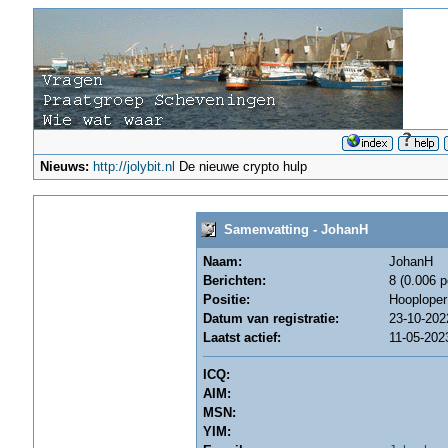
Nieuws:
http://jolybit.nl
De nieuwe crypto hulp
Samenvatting - JohanH
Naam:
JohanH
Berichten:
8 (0.006 p
Positie:
Hooploper
Datum van registratie:
23-10-202
Laatst actief:
11-05-202
ICQ:
AIM:
MSN:
YIM: