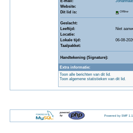
E-mail:
Johanhaa
Website:
Dit lid is:
Offline
Geslacht:
Leeftijd:
Niet aanw
Locatie:
Lokale tijd:
06-08-202
Taalpakket:
Handtekening (Signature):
Extra informatie:
Toon alle berichten van dit lid.
Toon algemene statistieken van dit lid.
Powered by SMF 1.1