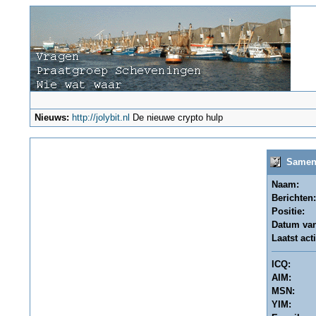
Nieuws:
http://jolybit.nl
De nieuwe crypto hulp
Samenva
Naam:
Berichten:
Positie:
Datum van 
Laatst acti
ICQ:
AIM:
MSN:
YIM: