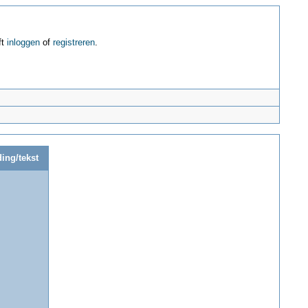
ft
inloggen
of
registreren
.
ing/tekst