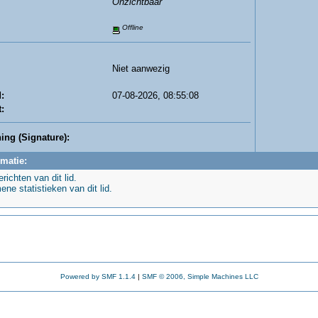
Onzichtbaar
Offline
Niet aanwezig
:
07-08-2026, 08:55:08
:
ing (Signature):
rmatie:
richten van dit lid.
ne statistieken van dit lid.
Powered by SMF 1.1.4
|
SMF © 2006, Simple Machines LLC