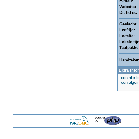
E-mail:
Website:
Dit lid is:
Geslacht:
Leeftijd:
Locatie:
Lokale tijd
Taalpakket
Handteken
Extra info
Toon alle be
Toon algeme