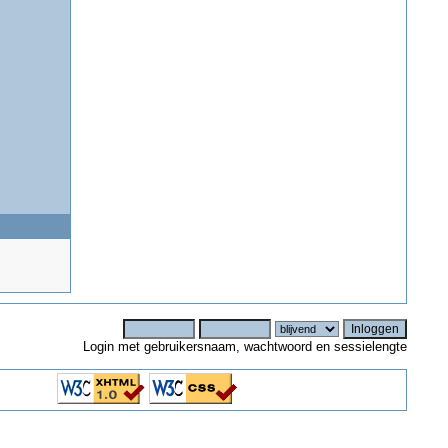
Login met gebruikersnaam, wachtwoord en sessielengte