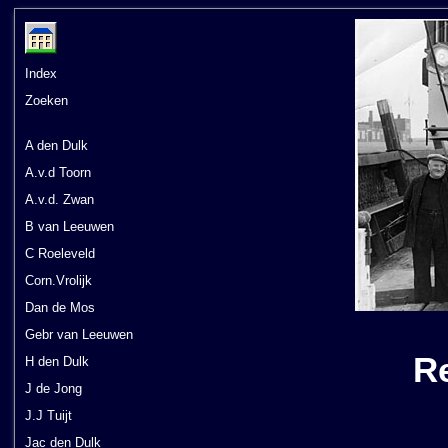
Index
Zoeken
A den Dulk
A.v.d Toorn
A.v.d. Zwan
B van Leeuwen
C Roeleveld
Corn.Vrolijk
Dan de Mos
Gebr van Leeuwen
Re
H den Dulk
J de Jong
J.J Tuijt
Jac den Dulk