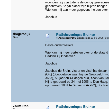
woonden. Zij zijn tijdens de oorlog geevacuee
geschreven Bruyn aldaar zijn blijven hangen.
Wie kan mij aan meer gegevens helpen over e
Jacobus
drogersdijk
Re:Scheveningse Bruinen
Gast
«
Antwoord #106 Gepost op:
10-08-2006, 19:
Beste onderzoekers,
Wie kan mij meer vertellen over onderstaand
Hadden zij kinderen?
Jacobus
Jacobus de Bruin, visser en vischhandelaar,
(OK) (doopgetuige was Trijntje Grootveld), w
3633), 55 jaar en 41 dagen oud, zoon van Jac
Hij is getrouwd op 24 mei 1905 te Den Haag,
op 5 maart 1881 te Schev. (GA 922), dochter
Zoute Rob
Re:Scheveningse Bruinen