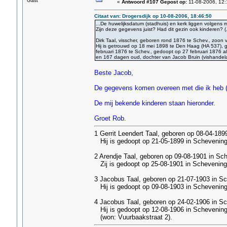
Gast
«
Antwoord #107 Gepost op:
11-08-2006, 12:
Citaat van: Drogersdijk op 10-08-2006, 18:46:50
...De huwelijksdatum (stadhuis) en kerk liggen volgens m
Zijn deze gegevens juist? Had dit gezin ook kinderen? (.
Dirk Taal, visscher, geboren rond 1876 te Schev., zoon 
Hij is getrouwd op 18 mei 1898 te Den Haag (HA 537), g
februari 1876 te Schev., gedoopt op 27 februari 1876 al
en 167 dagen oud, dochter van Jacob Bruin (vishandela
Beste Jacob,
De gegevens komen overeen met die ik heb (id
De mij bekende kinderen staan hieronder.
Groet Rob.
1 Gerrit Leendert Taal, geboren op 08-04-189
Hij is gedoopt op 21-05-1899 in Schevening
2 Arendje Taal, geboren op 09-08-1901 in Sc
Zij is gedoopt op 25-08-1901 in Schevening
3 Jacobus Taal, geboren op 21-07-1903 in S
Hij is gedoopt op 09-08-1903 in Schevening
4 Jacobus Taal, geboren op 24-02-1906 in S
Hij is gedoopt op 12-08-1906 in Schevening
(won: Vuurbaakstraat 2).