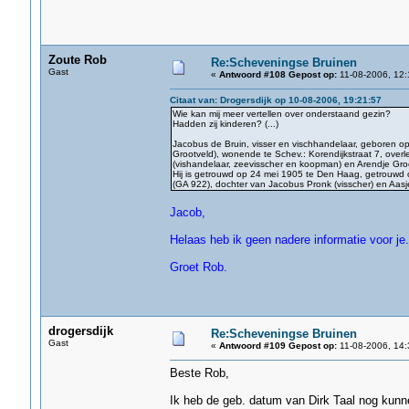
Zoute Rob
Re:Scheveningse Bruinen
Gast
«
Antwoord #108 Gepost op:
11-08-2006, 12:
Citaat van: Drogersdijk op 10-08-2006, 19:21:57
Wie kan mij meer vertellen over onderstaand gezin?
Hadden zij kinderen? (...)
Jacobus de Bruin, visser en vischhandelaar, geboren o
Grootveld), wonende te Schev.: Korendijkstraat 7, ove
(vishandelaar, zeevisscher en koopman) en Arendje Groo
Hij is getrouwd op 24 mei 1905 te Den Haag, getrouwd 
(GA 922), dochter van Jacobus Pronk (visscher) en Aasje
Jacob,
Helaas heb ik geen nadere informatie voor je.
Groet Rob.
drogersdijk
Re:Scheveningse Bruinen
Gast
«
Antwoord #109 Gepost op:
11-08-2006, 14:
Beste Rob,
Ik heb de geb. datum van Dirk Taal nog kunn