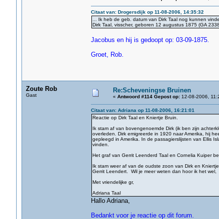
Citaat van: Drogersdijk op 11-08-2006, 14:35:32
... Ik heb de geb. datum van Dirk Taal nog kunnen vind
Dirk Taal, visscher, geboren 12 augustus 1875 (GA 2338)
Jacobus en hij is gedoopt op: 03-09-1875.
Groet, Rob.
Zoute Rob
Re:Scheveningse Bruinen
Gast
«
Antwoord #114 Gepost op:
12-08-2006, 11:
Citaat van: Adriana op 11-08-2006, 16:21:01
Reactie op Dirk Taal en Kniertje Bruin.
Ik stam af van bovengenoemde Dirk (ik ben zijn achter
overleden. Dirk emigreerde in 1920 naar Amerika, hij he
gepleegd in Amerika. In de passagierslijsten van Ellis I
vinden.
Het graf van Gerrit Leenderd Taal en Cornelia Kuiper best
Ik stam weer af van de oudste zoon van Dirk en Kniertj
Gerrit Leendert. Wil je meer weten dan hoor ik het wel,
Met vriendelijke gr,
Adriana Taal
Hallo Adriana,
Bedankt voor je reactie op dit forum.