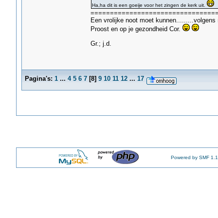
Ha,ha dit is een goeije voor het zingen de kerk uit.
================================
Een vrolijke noot moet kunnen.........volgens mi
Proost en op je gezondheid Cor.
Gr.; j.d.
Pagina's:
1
...
4
5
6
7
[
8
]
9
10
11
12
...
17
Powered by SMF 1.1