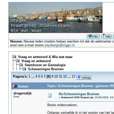
Nieuws:
Nieuwe leden moeten helaas wachten tot dat de webmaster ze a
even een e-mail sturen
jolydesign@ziggo.nl
.
Vraag en antwoord & Wie wat waar
Vraag en antwoord
Stamboom en Genealogie
Scheveningse Bruinen
Pagina's:
1
...
4
5
6
7
[
8
]
9
10
11
12
...
17
Topic: Scheveningse Bruinen (gelezen 455
Auteur
drogersdijk
Re:Scheveningse Bruinen
Gast
«
Antwoord #105 Gepost op:
10-08-2006, 19:
Beste onderzoekers,
Onlangs vertoefde ik in het oosten van het la