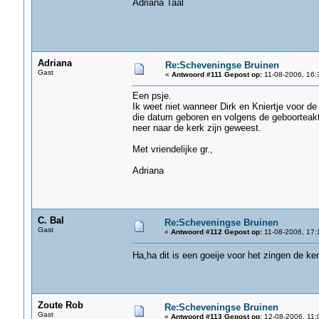
Adriana Taal
Adriana
Re:Scheveningse Bruinen
Gast
«
Antwoord #111 Gepost op:
11-08-2006, 16:
Een psje.
Ik weet niet wanneer Dirk en Kniertje voor de 
die datum geboren en volgens de geboorteakte
neer naar de kerk zijn geweest.
Met vriendelijke gr.,
Adriana
C. Bal
Re:Scheveningse Bruinen
Gast
«
Antwoord #112 Gepost op:
11-08-2006, 17:
Ha,ha dit is een goeije voor het zingen de ker
Zoute Rob
Re:Scheveningse Bruinen
Gast
«
Antwoord #113 Gepost op:
12-08-2006, 11: