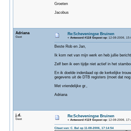
Groeten
Jacobus
Adriana
Re:Scheveningse Bruinen
Gast
«
Antwoord #118 Gepost op:
12-08-2006, 15:
Beste Rob en Jan,
Ik kom net van mijn werk en heb jullie beric
Zelf ben ik een tijdje niet actief in het st
En ik doelde inderdaad op de kerkelijke trou
gegevens uit de DTB registers (moet dat nog 
Met vriendelijke gr.,
Adriana
j.d.
Re:Scheveningse Bruinen
Gast
«
Antwoord #119 Gepost op:
12-08-2006, 17:
Citaat van: C. Bal op 11-08-2006, 17:14:54