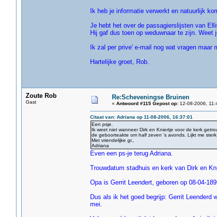
Ik heb je informatie verwerkt en natuurlijk k
Je hebt het over de passagierslijsten van Ell
Hij gaf dus toen op weduwnaar te zijn. Weet j
Ik zal per prive' e-mail nog wat vragen maar 
Hartelijke groet, Rob.
Zoute Rob
Re:Scheveningse Bruinen
Gast
«
Antwoord #115 Gepost op:
12-08-2006, 11:
Citaat van: Adriana op 11-08-2006, 16:37:01
Een psje.
Ik weet niet wanneer Dirk en Kniertje voor de kerk getrou
de geboorteakte om half zeven 's avonds. Lijkt me sterk
Met vriendelijke gr.,
Adriana
Even een ps-je terug Adriana.
Trouwdatum stadhuis en kerk van Dirk en Knie
Opa is Gerrit Leendert, geboren op 08-04-18
Dus als ik het goed begrijp: Gerrit Leenderd w
mei.