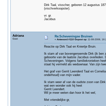
Dirk Taal, visscher, geboren 12 augustus 187
(vischverkoopster).
vr. gr.
Jacobus
Adriana
Re:Scheveningse Bruinen
Gast
«
Antwoord #110 Gepost op:
11-08-2006, 16:
Reactie op Dirk Taal en Kniertje Bruin.
Ik stam af van bovengenoemde Dirk (ik ben z
geboorte van de laatste Jacobus overleden. D
Scheveningen. Volgens familiekronieken heeft 
staat hij vermeld als weduwnaar. Van zijn tw
Het graf van Gerrit Leenderd Taal en Cornelia K
onderhoud) van mijn vader.
Ik stam weer af van de oudste zoon van Dirk 
wat een wonder ook hij heet
Gerrit Leendert.
Wil je meer weten dan hoor ik het wel,
Met vriendelijke gr,