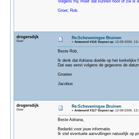
Volgens mij 'moet' dat kunnen hoor of zie ik i
Groet, Rob.
drogersdijk
Re:Scheveningse Bruinen
Gast
«
Antwoord #116 Gepost op:
12-08-2006, 13:
Beste Rob,
Ik denk dat Adriana doelde op het kerkelijke h
Dat was eerst volgens de gegevens de datum 
Groeten
Jacobus
drogersdijk
Re:Scheveningse Bruinen
Gast
«
Antwoord #117 Gepost op:
12-08-2006, 13:
Beste Adriana,
Bedankt voor jouw informatie.
Ik stel eventuele aanvullingen natuurlijk op pri