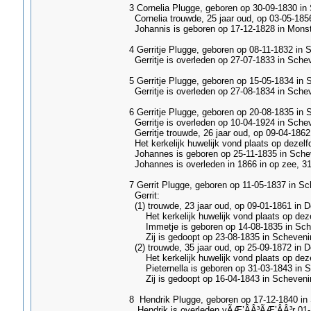
3 Cornelia Plugge, geboren op 30-09-1830 in
Cornelia trouwde, 25 jaar oud, op 03-05-185
Johannis is geboren op 17-12-1828 in Monst
4 Gerritje Plugge, geboren op 08-11-1832 in 
Gerritje is overleden op 27-07-1833 in Sch
5 Gerritje Plugge, geboren op 15-05-1834 in 
Gerritje is overleden op 27-08-1834 in Sch
6 Gerritje Plugge, geboren op 20-08-1835 in 
Gerritje is overleden op 10-04-1924 in Schev
Gerritje trouwde, 26 jaar oud, op 09-04-186
Het kerkelijk huwelijk vond plaats op dezel
Johannes is geboren op 25-11-1835 in Schev
Johannes is overleden in 1866 in op zee, 31
7 Gerrit Plugge, geboren op 11-05-1837 in S
Gerrit:
(1) trouwde, 23 jaar oud, op 09-01-1861 in 
Het kerkelijk huwelijk vond plaats op dez
Immetje is geboren op 14-08-1835 in Schev
Zij is gedoopt op 23-08-1835 in Schevening
(2) trouwde, 35 jaar oud, op 25-09-1872 in D
Het kerkelijk huwelijk vond plaats op dez
Pieternella is geboren op 31-03-1843 in Sc
Zij is gedoopt op 16-04-1843 in Scheveni
8 Hendrik Plugge, geboren op 17-12-1840 in 
Hendrik is overleden vÃÆ’ÂÂ³ÃÆ’ÂÂ³r 01-18