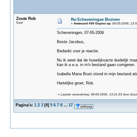
Zoute Rob
Re:Scheveningse Bruinen
Gast
«
Antwoord #59 Gepost op:
08-05-2006, 13:0
Scheveningen, 07-05-2006
Beste Jacobus,
Bedankt voor je reactie.
Nu ik weet dat de huwelijksacte duidelijk ma
kan ik e.e.a. in m'n bestand gaan corrigeren.
Isabella Maria Bruin stond in mijn bestand als
Hartelijke groet, Rob.
«
Laatste verandering: 08-05-2006, 13:21:53 door Zou
Pagina's:
1
2
3
[
4
]
5
6
7
8
...
17