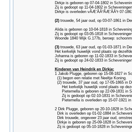
Dirkje is geboren op 07-04-1802 in Schevenin
Zij is gedoopt op 11-04-1802 in Scheveningen.
Dirkje is overleden vÃÆ’ÂÂ³ÃÆ’ÂÂ³r 07-1861,
(2)
trouwde, 54 jaar oud, op 03-07-1861 in Den
Alida is geboren op 10-04-1818 in Schevenin
Zij is gedoopt op 03-05-1818 in Scheveningen
Woonde 1840 Wijk G.177b, beroep: schoonm
(3)
trouwde, 63 jaar oud, op 01-03-1871 in De
Het kerkelijk huwelijk vond plaats op dezelf
Johanna is geboren op 11-02-1833 in Scheve
Zij is gedoopt op 24-02-1833 in Scheveninge
Kinderen van Heindrik en Dirkje:
1 Jakob Plugge, geboren op 15-08-1827 in Sc
(1) begon een relatie met Neeltje Koning.
(2) trouwde, 37 jaar oud, op 17-05-1865 in D
Het kerkelijk huwelijk vond plaats op dez
Pieternella is geboren op 22-09-1831 in Sc
Zij is gedoopt op 02-10-1831 in Scheveni
Pieternella is overleden op 15-07-1921 in 
2 Dirk Plugge, geboren op 20-10-1828 in Sch
Dirk is overleden op 01-02-1884 in Scheveni
Dirk trouwde, ongeveer 23 jaar oud, omstree
Dirkje is geboren op 25-09-1828 in Scheveni
Zij is gedoopt op 05-10-1828 in Scheveningen