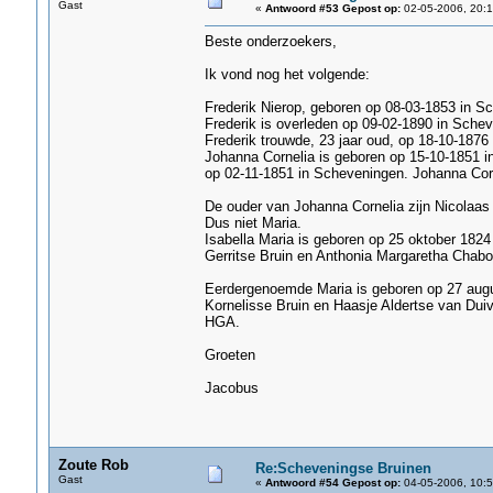
Gast
«
Antwoord #53 Gepost op:
02-05-2006, 20:1
Beste onderzoekers,
Ik vond nog het volgende:
Frederik Nierop, geboren op 08-03-1853 in S
Frederik is overleden op 09-02-1890 in Schev
Frederik trouwde, 23 jaar oud, op 18-10-1876
Johanna Cornelia is geboren op 15-10-1851 i
op 02-11-1851 in Scheveningen. Johanna Corn
De ouder van Johanna Cornelia zijn Nicolaas 
Dus niet Maria.
Isabella Maria is geboren op 25 oktober 182
Gerritse Bruin en Anthonia Margaretha Chabo
Eerdergenoemde Maria is geboren op 27 augu
Kornelisse Bruin en Haasje Aldertse van Dui
HGA.
Groeten
Jacobus
Zoute Rob
Re:Scheveningse Bruinen
Gast
«
Antwoord #54 Gepost op:
04-05-2006, 10:5