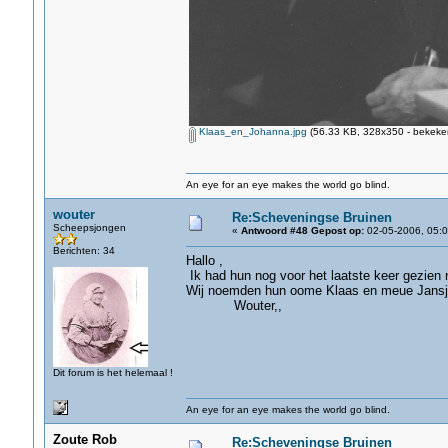
Klaas_en_Johanna.jpg
(56.33 KB, 328x350 - bekeken
An eye for an eye makes the world go blind.
wouter
Re:Scheveningse Bruinen
Scheepsjongen
«
Antwoord #48 Gepost op:
02-05-2006, 05:0
Berichten: 34
Hallo ,
Ik had hun nog voor het laatste keer gezien n
Wij noemden hun oome Klaas en meue Jansj
Wouter,,
Dit forum is het helemaal !
An eye for an eye makes the world go blind.
Zoute Rob
Re:Scheveningse Bruinen