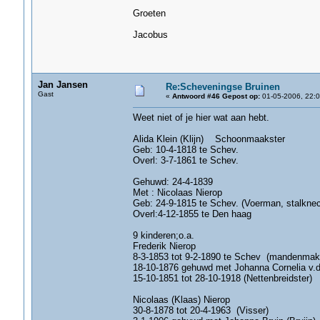
Groeten
Jacobus
Jan Jansen
Re:Scheveningse Bruinen
Gast
«
Antwoord #46 Gepost op:
01-05-2006, 22:0
Weet niet of je hier wat aan hebt.
Alida Klein (Klijn) Schoonmaakster
Geb: 10-4-1818 te Schev.
Overl: 3-7-1861 te Schev.
Gehuwd: 24-4-1839
Met : Nicolaas Nierop
Geb: 24-9-1815 te Schev. (Voerman, stalknech
Overl:4-12-1855 te Den haag
9 kinderen;o.a.
Frederik Nierop
8-3-1853 tot 9-2-1890 te Schev (mandenmak
18-10-1876 gehuwd met Johanna Cornelia v.d
15-10-1851 tot 28-10-1918 (Nettenbreidster)
Nicolaas (Klaas) Nierop
30-8-1878 tot 20-4-1963 (Visser)