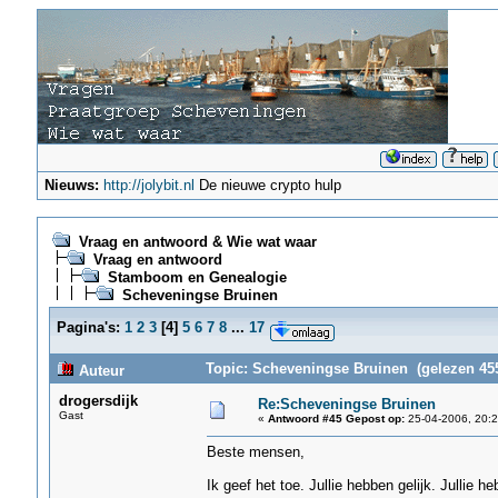
Nieuws:
http://jolybit.nl
De nieuwe crypto hulp
Vraag en antwoord & Wie wat waar
Vraag en antwoord
Stamboom en Genealogie
Scheveningse Bruinen
Pagina's:
1
2
3
[
4
]
5
6
7
8
...
17
Topic: Scheveningse Bruinen (gelezen 455
Auteur
drogersdijk
Re:Scheveningse Bruinen
Gast
«
Antwoord #45 Gepost op:
25-04-2006, 20:2
Beste mensen,
Ik geef het toe. Jullie hebben gelijk. Jullie 