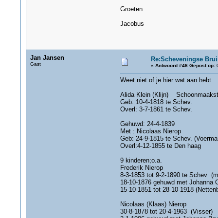
Groeten
Jacobus
Jan Jansen
Re:Scheveningse Bru
Gast
«
Antwoord #46 Gepost op:
0
Weet niet of je hier wat aan hebt.
Alida Klein (Klijn) Schoonmaakst
Geb: 10-4-1818 te Schev.
Overl: 3-7-1861 te Schev.
Gehuwd: 24-4-1839
Met : Nicolaas Nierop
Geb: 24-9-1815 te Schev. (Voerman,
Overl:4-12-1855 te Den haag
9 kinderen;o.a.
Frederik Nierop
8-3-1853 tot 9-2-1890 te Schev (
18-10-1876 gehuwd met Johanna Co
15-10-1851 tot 28-10-1918 (Nettenb
Nicolaas (Klaas) Nierop
30-8-1878 tot 20-4-1963 (Visser)