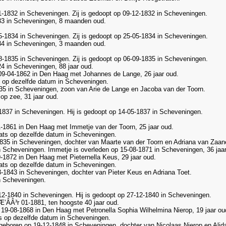
11-1832 in Scheveningen. Zij is gedoopt op 09-12-1832 in Scheveningen.
833 in Scheveningen, 8 maanden oud.
05-1834 in Scheveningen. Zij is gedoopt op 25-05-1834 in Scheveningen.
834 in Scheveningen, 3 maanden oud.
08-1835 in Scheveningen. Zij is gedoopt op 06-09-1835 in Scheveningen.
24 in Scheveningen, 88 jaar oud.
 09-04-1862 in Den Haag met Johannes de Lange, 26 jaar oud.
s op dezelfde datum in Scheveningen.
5 in Scheveningen, zoon van Arie de Lange en Jacoba van der Toorn.
op zee, 31 jaar oud.
-1837 in Scheveningen. Hij is gedoopt op 14-05-1837 in Scheveningen.
1-1861 in Den Haag met Immetje van der Toorn, 25 jaar oud.
ts op dezelfde datum in Scheveningen.
5 in Scheveningen, dochter van Maarte van der Toorn en Adriana van Zaan
Scheveningen. Immetje is overleden op 15-08-1871 in Scheveningen, 36 jaar
9-1872 in Den Haag met Pieternella Keus, 29 jaar oud.
ts op dezelfde datum in Scheveningen.
1843 in Scheveningen, dochter van Pieter Keus en Adriana Toet.
 Scheveningen.
2-1840 in Scheveningen. Hij is gedoopt op 27-12-1840 in Scheveningen.
ÂÂ³r 01-1881, ten hoogste 40 jaar oud.
19-08-1868 in Den Haag met Petronella Sophia Wilhelmina Nierop, 19 jaar ou
s op dezelfde datum in Scheveningen.
eboren op 19-12-1848 in Scheveningen, dochter van Nicolaas Nierop en Alida