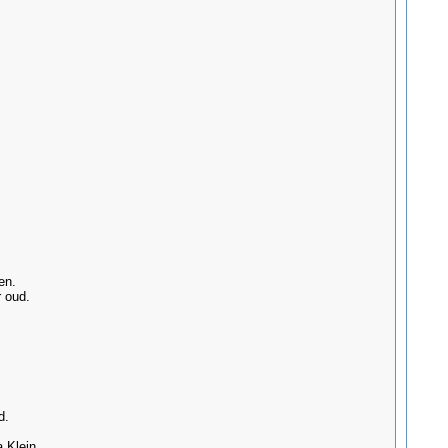
en.
 oud.
d.
 Klein.