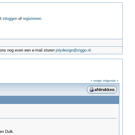
ft
inloggen
of
registreren
.
e ons nog even een e-mail sturen
jolydesign@ziggo.nl
.
« vorige
volgende »
den Dulk.