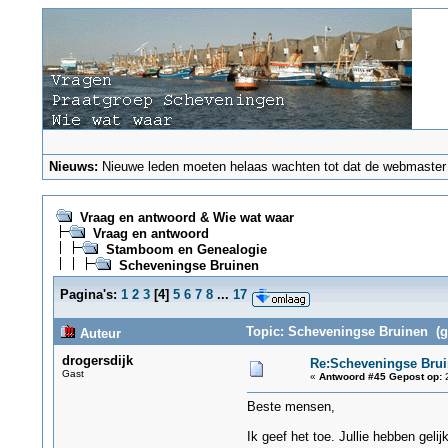
Nieuws:
Nieuwe leden moeten helaas wachten tot dat de webmaster ze
Vraag en antwoord & Wie wat waar
Vraag en antwoord
Stamboom en Genealogie
Scheveningse Bruinen
Pagina's:
1
2
3
[
4
]
5
6
7
8
...
17
Topic: Scheveningse Bruinen (g
Auteur
drogersdijk
Re:Scheveningse Bru
Gast
«
Antwoord #45 Gepost op:
2
Beste mensen,
Ik geef het toe. Jullie hebben geli