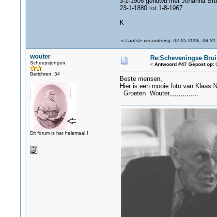
3-1-1906 gehuwd met Johanna Bruin
23-1-1880 tot 1-8-1967
K
«
Laatste verandering: 02-05-2006, 08:31
wouter
Re:Scheveningse Bru
Scheepsjongen
«
Antwoord #47 Gepost op:
0
Berichten: 34
Beste mensen,
Hier is een mooie foto van Klaas 
Groeten Wouter,,,,,,,,,,,,,,,
Dit forum is het helemaal !