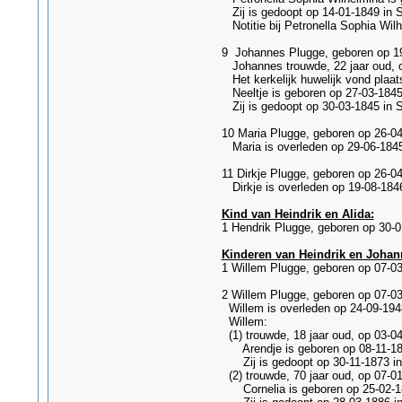
Zij is gedoopt op 14-01-1849 in 
Notitie bij Petronella Sophia Wilh
9 Johannes Plugge, geboren op 19
Johannes trouwde, 22 jaar oud, o
Het kerkelijk huwelijk vond plaat
Neeltje is geboren op 27-03-1845
Zij is gedoopt op 30-03-1845 in S
10 Maria Plugge, geboren op 26-04
Maria is overleden op 29-06-184
11 Dirkje Plugge, geboren op 26-0
Dirkje is overleden op 19-08-1846
Kind van Heindrik en Alida:
1 Hendrik Plugge, geboren op 30-0
Kinderen van Heindrik en Johan
1 Willem Plugge, geboren op 07-03
2 Willem Plugge, geboren op 07-0
Willem is overleden op 24-09-1948
Willem:
(1) trouwde, 18 jaar oud, op 03-0
Arendje is geboren op 08-11-187
Zij is gedoopt op 30-11-1873 in 
(2) trouwde, 70 jaar oud, op 07-01
Cornelia is geboren op 25-02-188