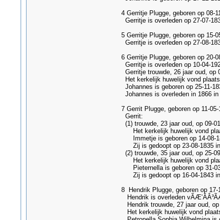
4 Gerritje Plugge, geboren op 08-
Gerritje is overleden op 27-07-1
5 Gerritje Plugge, geboren op 15-
Gerritje is overleden op 27-08-1
6 Gerritje Plugge, geboren op 20-
Gerritje is overleden op 10-04-19
Gerritje trouwde, 26 jaar oud, op
Het kerkelijk huwelijk vond plaat
Johannes is geboren op 25-11-183
Johannes is overleden in 1866 in 
7 Gerrit Plugge, geboren op 11-05
Gerrit:
(1) trouwde, 23 jaar oud, op 09-0
Het kerkelijk huwelijk vond plaa
Immetje is geboren op 14-08-183
Zij is gedoopt op 23-08-1835 in 
(2) trouwde, 35 jaar oud, op 25-0
Het kerkelijk huwelijk vond plaa
Pieternella is geboren op 31-03-
Zij is gedoopt op 16-04-1843 in
8 Hendrik Plugge, geboren op 17-1
Hendrik is overleden vÃÆ’ÂÂ³ÃÆ’
Hendrik trouwde, 27 jaar oud, op 
Het kerkelijk huwelijk vond plaat
Petronella Sophia Wilhelmina is g