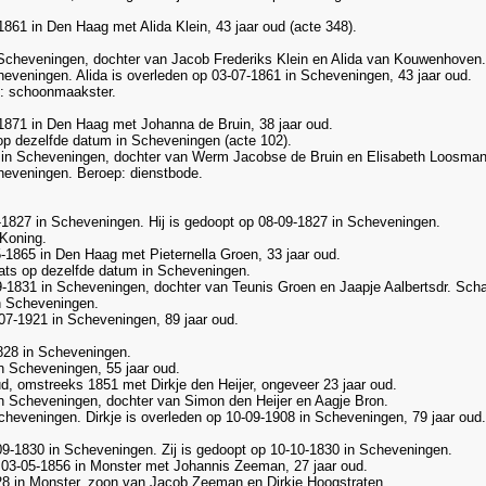
1861 in Den Haag met Alida Klein, 43 jaar oud (acte 348).
 Scheveningen, dochter van Jacob Frederiks Klein en Alida van Kouwenhoven.
heveningen. Alida is overleden op 03-07-1861 in Scheveningen, 43 jaar oud.
: schoonmaakster.
1871 in Den Haag met Johanna de Bruin, 38 jaar oud.
 op dezelfde datum in Scheveningen (acte 102).
 in Scheveningen, dochter van Werm Jacobse de Bruin en Elisabeth Loosman
cheveningen. Beroep: dienstbode.
1827 in Scheveningen. Hij is gedoopt op 08-09-1827 in Scheveningen.
 Koning.
-1865 in Den Haag met Pieternella Groen, 33 jaar oud.
ts op dezelfde datum in Scheveningen.
1831 in Scheveningen, dochter van Teunis Groen en Jaapje Aalbertsdr. Sch
 Scheveningen.
7-1921 in Scheveningen, 89 jaar oud.
828 in Scheveningen.
n Scheveningen, 55 jaar oud.
d, omstreeks 1851 met Dirkje den Heijer, ongeveer 23 jaar oud.
n Scheveningen, dochter van Simon den Heijer en Aagje Bron.
cheveningen. Dirkje is overleden op 10-09-1908 in Scheveningen, 79 jaar oud.
09-1830 in Scheveningen. Zij is gedoopt op 10-10-1830 in Scheveningen.
 03-05-1856 in Monster met Johannis Zeeman, 27 jaar oud.
8 in Monster, zoon van Jacob Zeeman en Dirkje Hoogstraten.