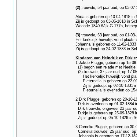
(2)
trouwde, 54 jaar oud, op 03-07-
Alida is geboren op 10-04-1818 in
Zij is gedoopt op 03-05-1818 in Sc
Woonde 1840 Wijk G.177b, beroep
(3)
trouwde, 63 jaar oud, op 01-03-
Het kerkelijk huwelijk vond plaats
Johanna is geboren op 11-02-1833
Zij is gedoopt op 24-02-1833 in S
Kinderen van Heindrik en Dirkje:
1 Jakob Plugge, geboren op 15-08-
(1) begon een relatie met Neeltje
(2) trouwde, 37 jaar oud, op 17-05
Het kerkelijk huwelijk vond plaa
Pieternella is geboren op 22-09-
Zij is gedoopt op 02-10-1831 in
Pieternella is overleden op 15-0
2 Dirk Plugge, geboren op 20-10-1
Dirk is overleden op 01-02-1884 i
Dirk trouwde, ongeveer 23 jaar ou
Dirkje is geboren op 25-09-1828 i
Zij is gedoopt op 05-10-1828 in S
3 Cornelia Plugge, geboren op 30-
Cornelia trouwde, 25 jaar oud, op
Johannis is geboren op 17-12-182