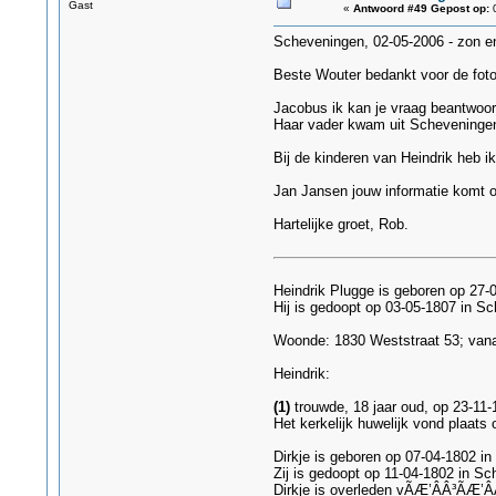
Gast
«
Antwoord #49 Gepost op:
0
Scheveningen, 02-05-2006 - zon e
Beste Wouter bedankt voor de foto.
Jacobus ik kan je vraag beantwoord
Haar vader kwam uit Scheveningen
Bij de kinderen van Heindrik heb ik
Jan Jansen jouw informatie komt ov
Hartelijke groet, Rob.
Heindrik Plugge is geboren op 27
Hij is gedoopt op 03-05-1807 in 
Woonde: 1830 Weststraat 53; vanaf
Heindrik:
(1)
trouwde, 18 jaar oud, op 23-11-
Het kerkelijk huwelijk vond plaats
Dirkje is geboren op 07-04-1802 in
Zij is gedoopt op 11-04-1802 in Sc
Dirkje is overleden vÃÆ’ÂÂ³ÃÆ’ÂÂ³