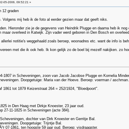
2-05-2006, 09:52:21 »
n 12 graden
 Volgens mij heb ik de foto al eerder gezien maar dat geeft niks.
en. Hieronder zie je de gegevens van Heindrik Plugge en daarna heb ik nog e
 maar overleed in Katwijk. Zijn vader werd geboren in Den Bosch en overlee
 allerlei notitie's weggehaald zoals beroep, woonadres etc. want de info is beho
ereen met die ik ook heb. Ik kon gelijk zo de boel bij mezelf nakijken. zo h
-04-1807 in Scheveningen, zoon van Jacob Jacobse Plugge en Kornelia Minde
Scheveningen. Doopgetuige: Maria van der Hoeve. Beroep: voerman / aschman.
 1861 tot 1879 Keizerstraat 264 = 252/1924, "Bloedpoort".
1825 in Den Haag met Dirkje Knoester, 23 jaar oud.
 op 27-11-1825 in Scheveningen (acte 384).
 Scheveningen, dochter van Dirk Knoester en Gerritje Bal.
heveningen. Doopgetuige: Trijntje Bal.
r 07-1861, ten hoogste 59 jaar oud. Beroep: visdraagster.