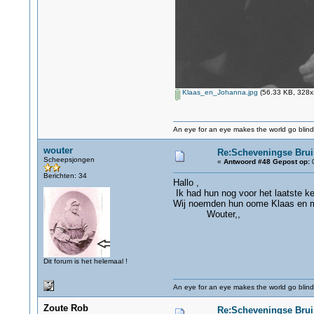
Klaas_en_Johanna.jpg
(56.33 KB, 328x3
An eye for an eye makes the world go blind
wouter
Re:Scheveningse Bru
Scheepsjongen
«
Antwoord #48 Gepost op:
0
Berichten: 34
Hallo ,
Ik had hun nog voor het laatste kee
Wij noemden hun oome Klaas en m
Wouter,,
Dit forum is het helemaal !
An eye for an eye makes the world go blind
Zoute Rob
Re:Scheveningse Bru