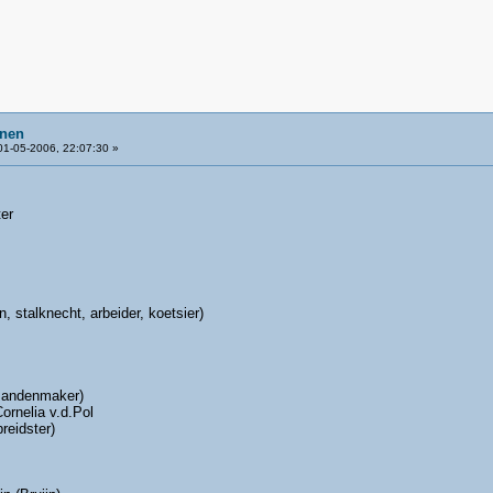
inen
1-05-2006, 22:07:30 »
er
 stalknecht, arbeider, koetsier)
mandenmaker)
rnelia v.d.Pol
reidster)