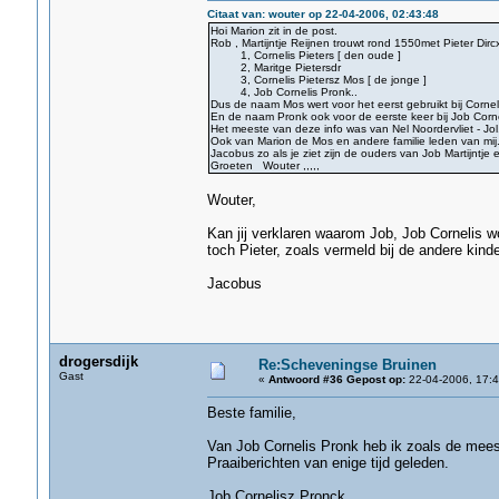
Citaat van: wouter op 22-04-2006, 02:43:48
Hoi Marion zit in de post.
Rob , Martijntje Reijnen trouwt rond 1550met Pieter 
1, Cornelis Pieters [ den oude ]
2, Maritge Pietersdr
3, Cornelis Pietersz Mos [ de jonge ]
4, Job Cornelis Pronk..
Dus de naam Mos wert voor het eerst gebruikt bij Corneli
En de naam Pronk ook voor de eerste keer bij Job Corne
Het meeste van deze info was van Nel Noordervliet - Jol
Ook van Marion de Mos en andere familie leden van mij
Jacobus zo als je ziet zijn de ouders van Job Martijntje e
Groeten Wouter ,,,,,
Wouter,
Kan jij verklaren waarom Job, Job Cornelis w
toch Pieter, zoals vermeld bij de andere kind
Jacobus
drogersdijk
Re:Scheveningse Bruinen
Gast
«
Antwoord #36 Gepost op:
22-04-2006, 17:4
Beste familie,
Van Job Cornelis Pronk heb ik zoals de mee
Praaiberichten van enige tijd geleden.
Job Cornelisz Pronck.