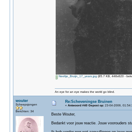
Neeltje_Bruijn_17_years.jpg
(85.7 KB, 448x620 - bek
An eye for an eye makes the world go blind.
wouter
Re:Scheveningse Bruinen
Scheepsjongen
«
Antwoord #40 Gepost op:
23-04-2006, 01:54:
Berichten: 34
Beste Wouter,
Bedankt voor jouw reactie. Jouw voorouders sta
Ik heb verder nog wat aanvullingen op jouw ge