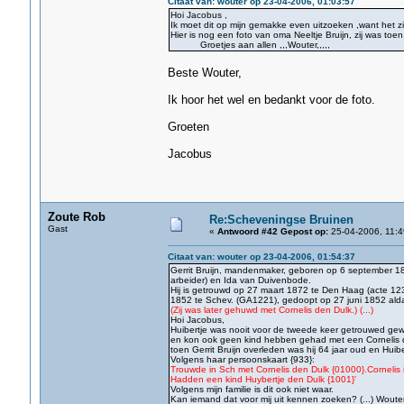
Citaat van: wouter op 23-04-2006, 01:03:57
Hoi Jacobus ,
Ik moet dit op mijn gemakke even uitzoeken ,want het ziet 
Hier is nog een foto van oma Neeltje Bruijn, zij was toe
Groetjes aan allen ,,,Wouter,,,,,
Beste Wouter,
Ik hoor het wel en bedankt voor de foto.
Groeten
Jacobus
Zoute Rob
Re:Scheveningse Bruinen
Gast
«
Antwoord #42 Gepost op:
25-04-2006, 11:4
Citaat van: wouter op 23-04-2006, 01:54:37
Gerrit Bruijn, mandenmaker, geboren op 6 september 185
arbeider) en Ida van Duivenbode.
Hij is getrouwd op 27 maart 1872 te Den Haag (acte 123
1852 te Schev. (GA1221), gedoopt op 27 juni 1852 alda
(Zij was later gehuwd met Cornelis den Dulk.) (...)
Hoi Jacobus,
Huibertje was nooit voor de tweede keer getrouwed ge
en kon ook geen kind hebben gehad met een Cornelis 
toen Gerrit Bruijn overleden was hij 64 jaar oud en Huibe
Volgens haar persoonskaart {933}:
Trouwde in Sch met Cornelis den Dulk {01000}.Cornelis 
Hadden een kind Huybertje den Dulk {1001}'
Volgens mijn familie is dit ook niet waar.
Kan iemand dat voor mij uit kennen zoeken? (...) Woute