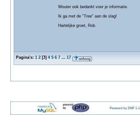
Wouter ook bedankt voor je informatie.
Ik ga met de "Tree" aan de slag!
Hartelijke groet, Rob.
Pagina's:
1
2
[
3
]
4
5
6
7
...
17
Powered by SMF 1.1