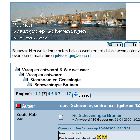
Nieuws:
Nieuwe leden moeten helaas wachten tot dat de webmaster ze a
even een e-mail sturen
jolydesign@ziggo.nl
.
Vraag en antwoord & Wie wat waar
Vraag en antwoord
Stamboom en Genealogie
Scheveningse Bruinen
Pagina's:
1
2
[
3
]
4
5
6
7
...
17
Topic: Scheveningse Bruinen (gelezen 455
Auteur
Zoute Rob
Re:Scheveningse Bruinen
Gast
«
Antwoord #30 Gepost op:
21-04-2006, 10:2
Citaat van: Jan Jansen op 20-04-2006, 22:15:32
Nou, Zoute Rob.
Der is werk aan de winkel