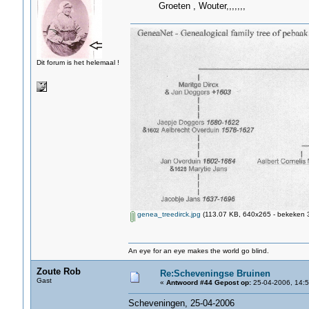
Groeten , Wouter,,,,,,,
Dit forum is het helemaal !
genea_treedirck.jpg
(113.07 KB, 640x265 - bekeken 3
An eye for an eye makes the world go blind.
Zoute Rob
Re:Scheveningse Bruinen
Gast
«
Antwoord #44 Gepost op:
25-04-2006, 14:5
Scheveningen, 25-04-2006