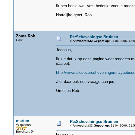
Ik ben benieuwd. Vast bedankt voor je moeite
Hartelijke groet, Rob.
Zoute Rob
Re:Scheveningse Bruinen
Gast
«
Antwoord #32 Gepost op:
21-04-2006, 13:5
Jacobus,
Ik zie dat ik op deze pagina weer reageren m
daarop):
http://www.allesoverscheveningen.nl/yabbse/
Zier daar ook een vraagje aan jou.
Groetjes Rob.
marion
Re:Scheveningse Bruinen
Volmatroos
«
Antwoord #33 Gepost op:
21-04-2006, 21:5
Berichten: 54
hoi wouter