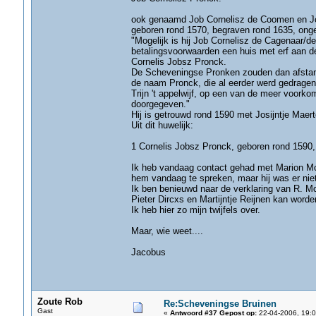
ook genaamd Job Cornelisz de Coomen en Jo
geboren rond 1570, begraven rond 1635, onge
"Mogelijk is hij Job Cornelisz de Cagenaar
betalingsvoorwaarden een huis met erf aan de
Cornelis Jobsz Pronck.
De Scheveningse Pronken zouden dan afstamm
de naam Pronck, die al eerder werd gedrage
Trijn 't appelwijf, op een van de meer voork
doorgegeven."
Hij is getrouwd rond 1590 met Josijntje Mae
Uit dit huwelijk:
1 Cornelis Jobsz Pronck, geboren rond 1590, 
Ik heb vandaag contact gehad met Marion Mos.
hem vandaag te spreken, maar hij was er niet
Ik ben benieuwd naar de verklaring van R. Mo
Pieter Dircxs en Martijntje Reijnen kan word
Ik heb hier zo mijn twijfels over.
Maar, wie weet....
Jacobus
Zoute Rob
Re:Scheveningse Bruinen
Gast
«
Antwoord #37 Gepost op:
22-04-2006, 19:0