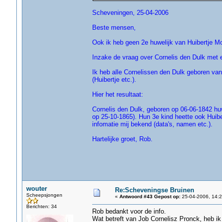
Scheveningen, 25-04-2006
Beste mensen,
Ook ik heb geen 2e huwelijk van Huibertje Mo
Inzake de vraag over Cornelis den Dulk met 
Ik heb alle Cornelissen den Dulk geboren va
(Huibertje etc.).
Hier het resultaat:
Cornelis den Dulk, geboren op 06-06-1842 hu
op 25-10-1865). Hun 3e kind heette ook Huib
infomatie mij bekend (data's, namen etc.).
Hartelijke groet, Rob.
wouter
Re:Scheveningse Bruinen
Scheepsjongen
«
Antwoord #43 Gepost op:
25-04-2006, 14:2
Berichten: 34
Rob bedankt voor de info.
Wat betreft van Job Cornelisz Pronck, heb ik