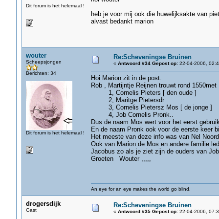
Dit forum is het helemaal !
heb je voor mij ook die huwelijksakte van pi
alvast bedankt marion
wouter
Re:Scheveningse Bruinen
Scheepsjongen
«
Antwoord #34 Gepost op:
22-04-2006, 02:4
Berichten: 34
Hoi Marion zit in de post.
Rob , Martijntje Reijnen trouwt rond 1550m
1, Cornelis Pieters [ den oude ]
2, Maritge Pietersdr
3, Cornelis Pietersz Mos [ de jonge ]
4, Job Cornelis Pronk..
Dus de naam Mos wert voor het eerst gebruikt
En de naam Pronk ook voor de eerste keer bij
Dit forum is het helemaal !
Het meeste van deze info was van Nel Noorder
Ook van Marion de Mos en andere familie led
Jacobus zo als je ziet zijn de ouders van Job 
Groeten Wouter ,,,,,
An eye for an eye makes the world go blind.
drogersdijk
Re:Scheveningse Bruinen
Gast
«
Antwoord #35 Gepost op:
22-04-2006, 07:3