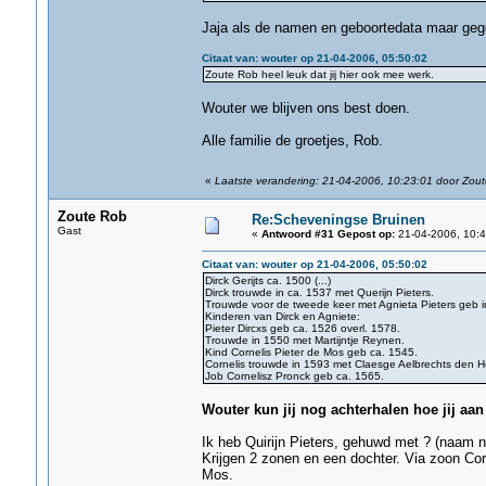
Jaja als de namen en geboortedata maar geg
Citaat van: wouter op 21-04-2006, 05:50:02
Zoute Rob heel leuk dat jij hier ook mee werk.
Wouter we blijven ons best doen.
Alle familie de groetjes, Rob.
«
Laatste verandering: 21-04-2006, 10:23:01 door Zou
Zoute Rob
Re:Scheveningse Bruinen
Gast
«
Antwoord #31 Gepost op:
21-04-2006, 10:4
Citaat van: wouter op 21-04-2006, 05:50:02
Dirck Gerijts ca. 1500 (...)
Dirck trouwde in ca. 1537 met Querijn Pieters.
Trouwde voor de tweede keer met Agnieta Pieters geb i
Kinderen van Dirck en Agniete:
Pieter Dircxs geb ca. 1526 overl. 1578.
Trouwde in 1550 met Martijntje Reynen.
Kind Cornelis Pieter de Mos geb ca. 1545.
Cornelis trouwde in 1593 met Claesge Aelbrechts den H
Job Cornelisz Pronck geb ca. 1565.
Wouter kun jij nog achterhalen hoe jij aa
Ik heb Quirijn Pieters, gehuwd met ? (naam ni
Krijgen 2 zonen en een dochter. Via zoon Cor
Mos.