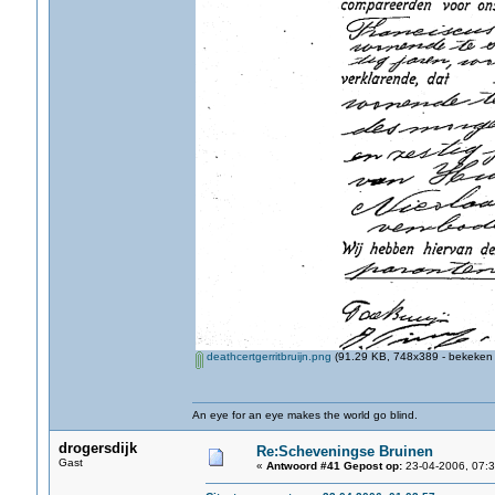
deathcertgerritbruijn.png
(91.29 KB, 748x389 - bekeken 
An eye for an eye makes the world go blind.
drogersdijk
Re:Scheveningse Bruinen
Gast
«
Antwoord #41 Gepost op:
23-04-2006, 07:3