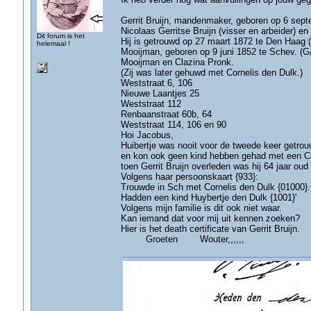
Gerrit Bruijn, mandenmaker, geboren op 6 sep
Nicolaas Gerritse Bruijn (visser en arbeider) e
Dit forum is het
Hij is getrouwd op 27 maart 1872 te Den Haag 
helemaal !
Mooijman, geboren op 9 juni 1852 te Schev. (G
Mooijman en Clazina Pronk.
(Zij was later gehuwd met Cornelis den Dulk.)
Weststraat 6, 106
Nieuwe Laantjes 25
Weststraat 112
Renbaanstraat 60b, 64
Weststraat 114, 106 en 90
Hoi Jacobus,
Huibertje was nooit voor de tweede keer getro
en kon ook geen kind hebben gehad met een Co
toen Gerrit Bruijn overleden was hij 64 jaar oud
Volgens haar persoonskaart {933}:
Trouwde in Sch met Cornelis den Dulk {01000}.C
Hadden een kind Huybertje den Dulk {1001}'
Volgens mijn familie is dit ook niet waar.
Kan iemand dat voor mij uit kennen zoeken?
Hier is het death certificate van Gerrit Bruijn.
Groeten Wouter,,,,,,