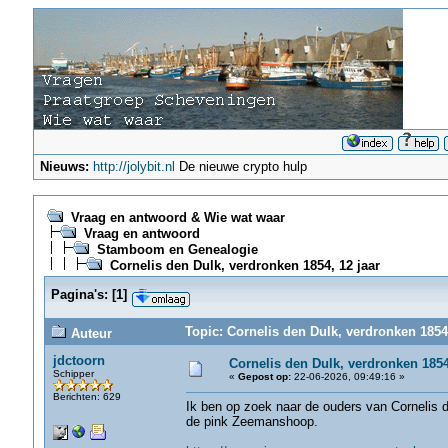
Nieuws:
http://jolybit.nl
De nieuwe crypto hulp
Vraag en antwoord & Wie wat waar
Vraag en antwoord
Stamboom en Genealogie
Cornelis den Dulk, verdronken 1854, 12 jaar
Pagina's:
[
1
]
Topic: Cornelis den Dulk, verdronken 1854,
Auteur
jdctoorn
Cornelis den Dulk, verdronken 1854
Schipper
«
Gepost op:
22-06-2026, 09:49:16 »
Berichten: 629
Ik ben op zoek naar de ouders van Cornelis d
de pink Zeemanshoop.