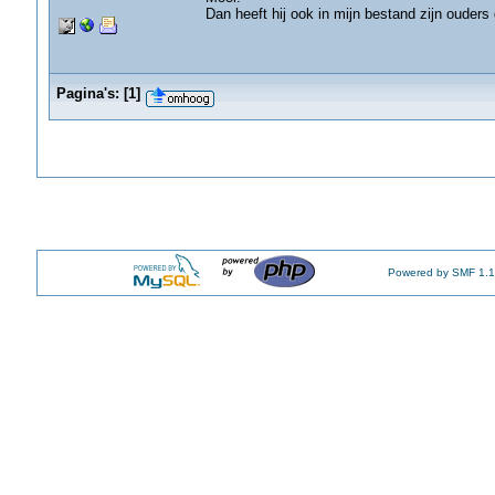
Dan heeft hij ook in mijn bestand zijn ouder
Pagina's:
[
1
]
Powered by SMF 1.1