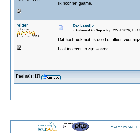
Berichten: 3358
Ik hoor het gaarne.
reiger
Re: katwijk
Schipper
«
Antwoord #5 Gepost op:
22-01-2026, 18:47
Berichten: 3358
Dat hoeft ook niet. ik doe het alleen voor mijz
Laat iedereen in zijn waarde.
Pagina's:
[
1
]
Powered by SMF 1.1