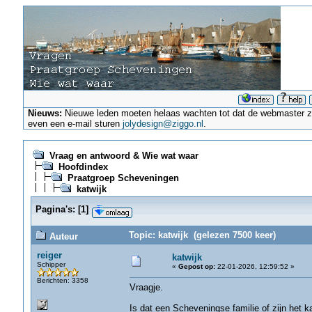
Nieuws:
Nieuwe leden moeten helaas wachten tot dat de webmaster ze a
even een e-mail sturen
jolydesign@ziggo.nl
.
Vraag en antwoord & Wie wat waar
Hoofdindex
Praatgroep Scheveningen
katwijk
Pagina's:
[
1
]
Topic: katwijk (gelezen 7500 keer)
Auteur
reiger
katwijk
Schipper
«
Gepost op:
22-01-2026, 12:59:52 »
Berichten: 3358
Vraagje.
Is dat een Scheveningse familie of zijn het ka