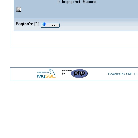
Ik begrijp het, Succes.
Pagina's:
[
1
]
Powered by SMF 1.1