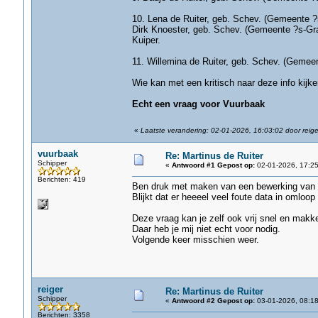
10. Lena de Ruiter, geb. Schev. (Gemeente ?s
Dirk Knoester, geb. Schev. (Gemeente ?s-Grav
Kuiper.
11. Willemina de Ruiter, geb. Schev. (Gemeen
Wie kan met een kritisch naar deze info kijke
Echt een vraag voor Vuurbaak
«
Laatste verandering: 02-01-2026, 16:03:02 door reige
vuurbaak
Re: Martinus de Ruiter
Schipper
«
Antwoord #1 Gepost op:
02-01-2026, 17:25
Berichten: 419
Ben druk met maken van een bewerking van 
Blijkt dat er heeeel veel foute data in omloop 
Deze vraag kan je zelf ook vrij snel en makke
Daar heb je mij niet echt voor nodig.
Volgende keer misschien weer.
reiger
Re: Martinus de Ruiter
Schipper
«
Antwoord #2 Gepost op:
03-01-2026, 08:18
Berichten: 3358