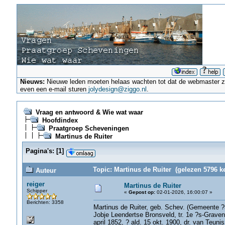
Nieuws:
Nieuwe leden moeten helaas wachten tot dat de webmaster ze a
even een e-mail sturen
jolydesign@ziggo.nl
.
Vraag en antwoord & Wie wat waar
Hoofdindex
Praatgroep Scheveningen
Martinus de Ruiter
Pagina's:
[
1
]
Topic: Martinus de Ruiter (gelezen 5796 ke
Auteur
reiger
Martinus de Ruiter
Schipper
«
Gepost op:
02-01-2026, 16:00:07 »
Berichten: 3358
Martinus de Ruiter, geb. Schev. (Gemeente ?
Jobje Leendertse Bronsveld, tr. 1e ?s-Grav
april 1852, ? ald. 15 okt. 1900, dr. van Teu