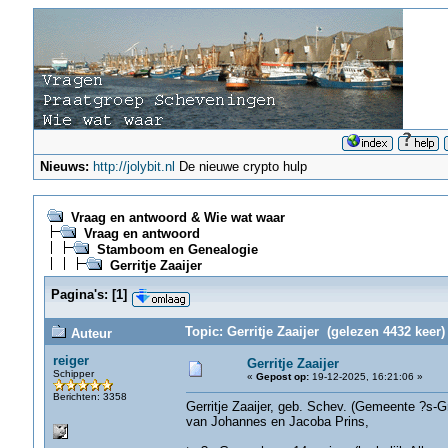
Nieuws:
http://jolybit.nl
De nieuwe crypto hulp
Vraag en antwoord & Wie wat waar
Vraag en antwoord
Stamboom en Genealogie
Gerritje Zaaijer
Pagina's:
[
1
]
Topic: Gerritje Zaaijer (gelezen 4432 keer)
Auteur
reiger
Gerritje Zaaijer
Schipper
«
Gepost op:
19-12-2025, 16:21:06 »
Berichten: 3358
Gerritje Zaaijer, geb. Schev. (Gemeente ?s-G
van Johannes en Jacoba Prins,