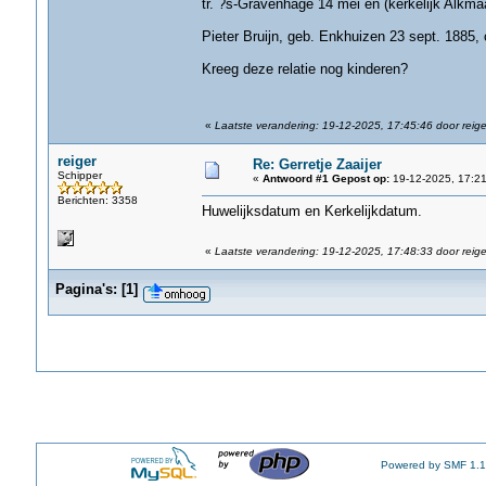
tr. ?s-Gravenhage 14 mei en (kerkelijk Alkmaa
Pieter Bruijn, geb. Enkhuizen 23 sept. 1885, 
Kreeg deze relatie nog kinderen?
«
Laatste verandering: 19-12-2025, 17:45:46 door reige
reiger
Re: Gerretje Zaaijer
Schipper
«
Antwoord #1 Gepost op:
19-12-2025, 17:21
Berichten: 3358
Huwelijksdatum en Kerkelijkdatum.
«
Laatste verandering: 19-12-2025, 17:48:33 door reige
Pagina's:
[
1
]
Powered by SMF 1.1