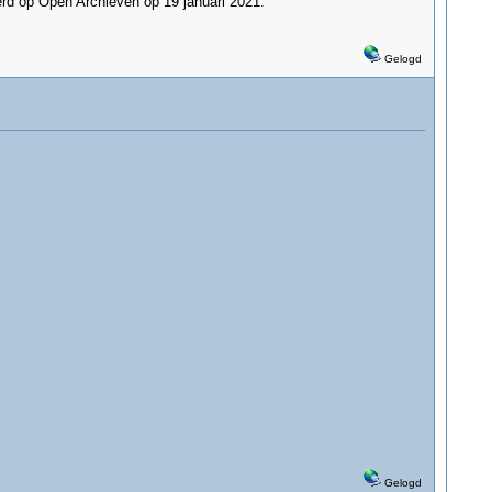
erd op Open Archieven op 19 januari 2021.
Gelogd
Gelogd