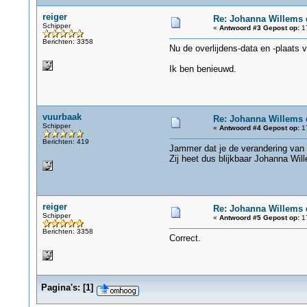
reiger
Re: Johanna Willems 
Schipper
«
Antwoord #3 Gepost op:
17
Berichten: 3358
Nu de overlijdens-data en -plaats 
Ik ben benieuwd.
vuurbaak
Re: Johanna Willems 
Schipper
«
Antwoord #4 Gepost op:
17
Berichten: 419
Jammer dat je de verandering van
Zij heet dus blijkbaar Johanna Wi
reiger
Re: Johanna Willems 
Schipper
«
Antwoord #5 Gepost op:
17
Berichten: 3358
Correct.
Pagina's:
[
1
]