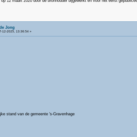
t op 12 maart 2020 door de bronhouder bijgewerkt en voor het eerst gepublice
de Jong
-12-2025, 13:36:54 »
ijke stand van de gemeente 's-Gravenhage