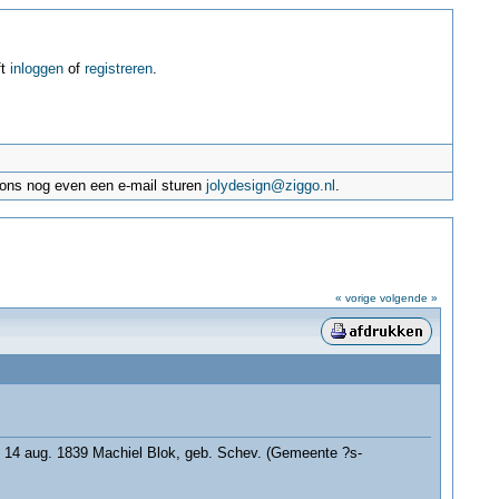
ft
inloggen
of
registreren
.
e ons nog even een e-mail sturen
jolydesign@ziggo.nl
.
« vorige
volgende »
age 14 aug. 1839 Machiel Blok, geb. Schev. (Gemeente ?s-