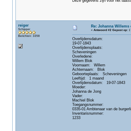
Deze gegevens zijn voor het laats
reiger
Re: Johanna Willems 
Schipper
«
Antwoord #2 Gepost op:
17
Berichten: 3358
Overlijdensdatum:
19-07-1843
Overlijdensplaats:
Scheveningen
Overledene:
Willem Blok
Voornaam: Willem
Achternaam: Blok
Geboorteplaats: Scheveningen
Leeftijd: 1 maand
Overlijdensdatum: 19-07-1843
Moeder:
Johanna de Jong
Vader:
Machiel Blok
Toegangsnummer:
0335-01 Ambtenaar van de burgerl
Inventarisnummer:
1233