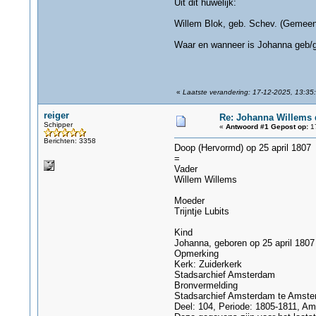
Uit dit huwelijk:
Willem Blok, geb. Schev. (Gemee
Waar en wanneer is Johanna geb/
«
Laatste verandering: 17-12-2025, 13:35:
reiger
Re: Johanna Willems 
Schipper
«
Antwoord #1 Gepost op:
17
Berichten: 3358
Doop (Hervormd) op 25 april 1807
=
Vader
Willem Willems
Moeder
Trijntje Lubits
Kind
Johanna, geboren op 25 april 1807
Opmerking
Kerk: Zuiderkerk
Stadsarchief Amsterdam
Bronvermelding
Stadsarchief Amsterdam te Amst
Deel: 104, Periode: 1805-1811, Am