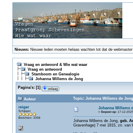
Nieuws:
Nieuwe leden moeten helaas wachten tot dat de webmaster ze
Vraag en antwoord & Wie wat waar
Vraag en antwoord
Stamboom en Genealogie
Johanna Willems de Jong
Pagina's:
[
1
]
Topic: Johanna Willems de Jong
Auteur
reiger
Johanna Willems 
Schipper
«
Gepost op:
17-12-2025
Berichten: 3358
Johanna Willems de Jong,
geb. A
Gravenhage) 7 mei 1815, zn. van Ge