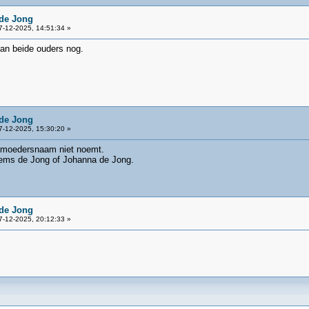
de Jong
-12-2025, 14:51:34 »
van beide ouders nog.
de Jong
-12-2025, 15:30:20 »
 moedersnaam niet noemt.
llems de Jong of Johanna de Jong.
de Jong
-12-2025, 20:12:33 »