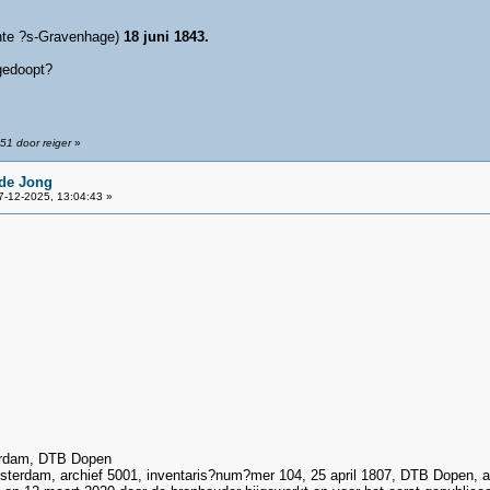
nte ?s-Gravenhage)
18 juni 1843.
gedoopt?
51 door reiger
»
de Jong
-12-2025, 13:04:43 »
erdam, DTB Dopen
sterdam, archief 5001, inventaris?num?mer 104, 25 april 1807, DTB Dopen, ak