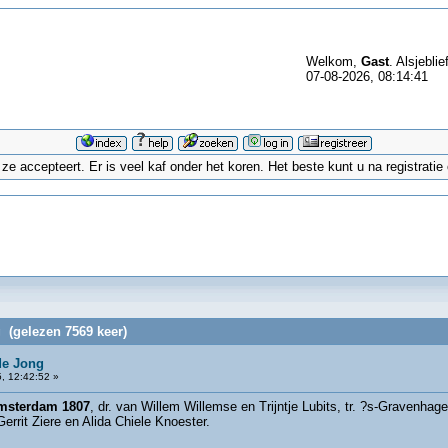
Welkom,
Gast
. Alsjeblie
07-08-2026, 08:14:41
 accepteert. Er is veel kaf onder het koren. Het beste kunt u na registrati
 (gelezen 7569 keer)
de Jong
, 12:42:52 »
msterdam 1807
, dr. van Willem Willemse en Trijntje Lubits, tr. ?s-Gravenh
rrit Ziere en Alida Chiele Knoester.