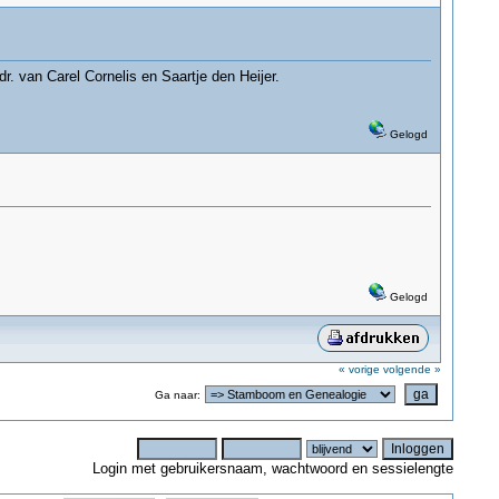
. van Carel Cornelis en Saartje den Heijer.
Gelogd
Gelogd
« vorige
volgende »
Ga naar:
Login met gebruikersnaam, wachtwoord en sessielengte