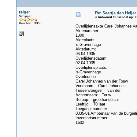
reiger
Re: Saartje den Heijer
Schipper
«
Antwoord #3 Gepost op:
12
Berichten: 3358
Overlijdensakte Carel Johannes v
Aktenummer:
1300
Akteplaats:
's-Gravenhage
Aktedatum:
04-04-1935
Overlijdensdatum:
02-04-1935
Overlijdensplaats:
's-Gravenhage
Overledene:
Carel Johannes van der Touw
Voornaam: Carel Johannes
Tussenvoegsel: van der
Achternaam: Touw
Beroep: groothandelaar
Leeftijd: 70 jaar
Toegangsnummer:
0335-01 Ambtenaar van de burgerl
Inventarisnummer:
1602