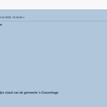
-12-2025, 15:16:04 »
uw
ijke stand van de gemeente 's-Gravenhage