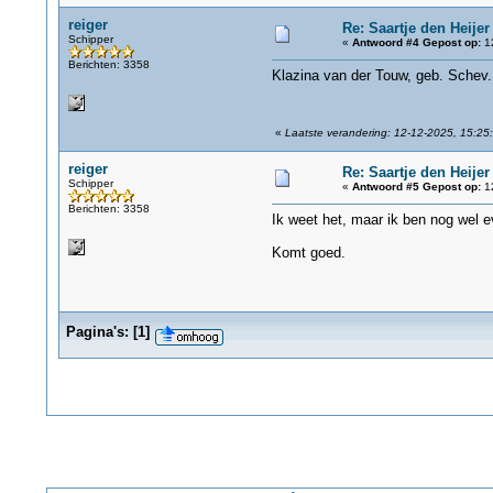
reiger
Re: Saartje den Heijer
Schipper
«
Antwoord #4 Gepost op:
12
Berichten: 3358
Klazina van der Touw, geb. Schev.
«
Laatste verandering: 12-12-2025, 15:25:
reiger
Re: Saartje den Heijer
Schipper
«
Antwoord #5 Gepost op:
12
Berichten: 3358
Ik weet het, maar ik ben nog wel e
Komt goed.
Pagina's:
[
1
]