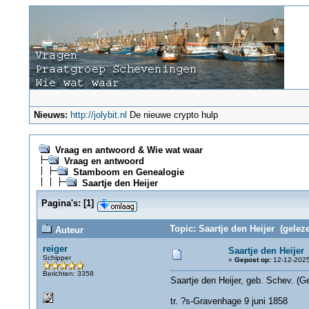
Nieuws:
http://jolybit.nl
De nieuwe crypto hulp
Vraag en antwoord & Wie wat waar
Vraag en antwoord
Stamboom en Genealogie
Saartje den Heijer
Pagina's:
[
1
]
Topic: Saartje den Heijer (gelez
Auteur
reiger
Saartje den Heijer
Schipper
«
Gepost op:
12-12-2025
Berichten: 3358
Saartje den Heijer, geb. Schev. (
tr. ?s-Gravenhage 9 juni 1858