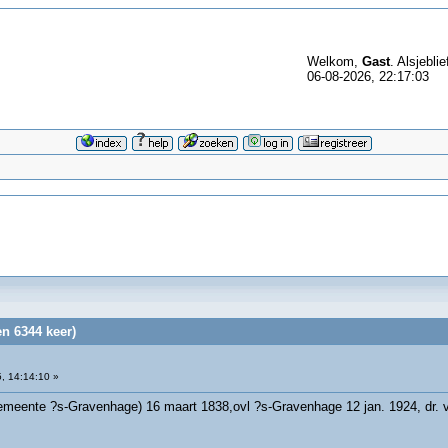
Welkom,
Gast
. Alsjeblie
06-08-2026, 22:17:03
en 6344 keer)
, 14:14:10 »
Gemeente ?s-Gravenhage) 16 maart 1838,ovl ?s-Gravenhage 12 jan. 1924, dr. v