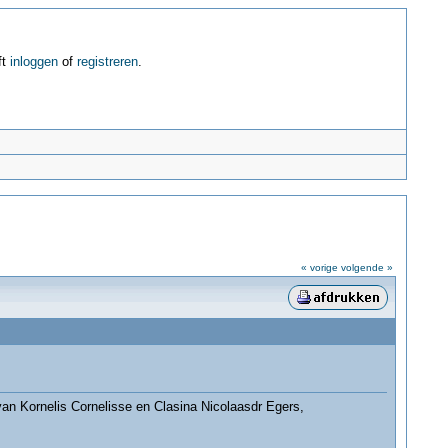
ft
inloggen
of
registreren
.
« vorige
volgende »
an Kornelis Cornelisse en Clasina Nicolaasdr Egers,