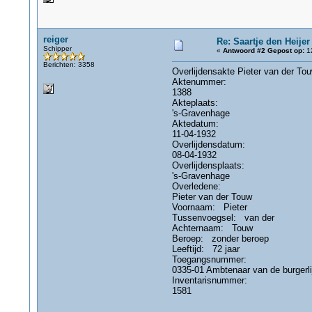
reiger
Re: Saartje den Heijer
Schipper
«
Antwoord #2 Gepost op:
12
Berichten: 3358
Overlijdensakte Pieter van der To
Aktenummer:
1388
Akteplaats:
's-Gravenhage
Aktedatum:
11-04-1932
Overlijdensdatum:
08-04-1932
Overlijdensplaats:
's-Gravenhage
Overledene:
Pieter van der Touw
Voornaam: Pieter
Tussenvoegsel: van der
Achternaam: Touw
Beroep: zonder beroep
Leeftijd: 72 jaar
Toegangsnummer:
0335-01 Ambtenaar van de burgerl
Inventarisnummer:
1581