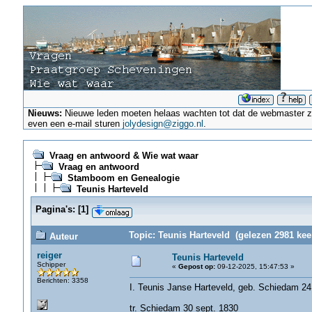
Nieuws:
Nieuwe leden moeten helaas wachten tot dat de webmaster ze a
even een e-mail sturen
jolydesign@ziggo.nl
.
Vraag en antwoord & Wie wat waar
Vraag en antwoord
Stamboom en Genealogie
Teunis Harteveld
Pagina's:
[
1
]
Topic: Teunis Harteveld (gelezen 2981 kee
Auteur
reiger
Teunis Harteveld
Schipper
«
Gepost op:
09-12-2025, 15:47:53 »
Berichten: 3358
I. Teunis Janse Harteveld, geb. Schiedam 24 
tr. Schiedam 30 sept. 1830