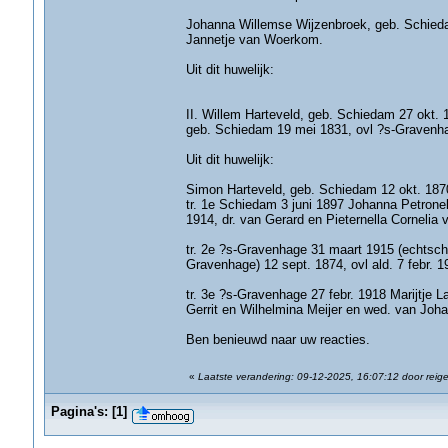
Johanna Willemse Wijzenbroek, geb. Schiedam
Jannetje van Woerkom.
Uit dit huwelijk:
II. Willem Harteveld, geb. Schiedam 27 okt. 
geb. Schiedam 19 mei 1831, ovl ?s-Gravenha
Uit dit huwelijk:
Simon Harteveld, geb. Schiedam 12 okt. 1870
tr. 1e Schiedam 3 juni 1897 Johanna Petron
1914, dr. van Gerard en Pieternella Cornelia 
tr. 2e ?s-Gravenhage 31 maart 1915 (echtsch. 
Gravenhage) 12 sept. 1874, ovl ald. 7 febr. 1
tr. 3e ?s-Gravenhage 27 febr. 1918 Marijtje L
Gerrit en Wilhelmina Meijer en wed. van Joh
Ben benieuwd naar uw reacties.
«
Laatste verandering: 09-12-2025, 16:07:12 door reige
Pagina's:
[
1
]