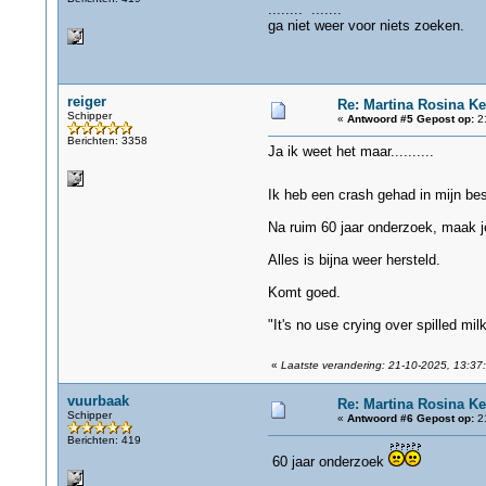
........ .......
ga niet weer voor niets zoeken.
reiger
Re: Martina Rosina Ke
Schipper
«
Antwoord #5 Gepost op:
21
Berichten: 3358
Ja ik weet het maar..........
Ik heb een crash gehad in mijn be
Na ruim 60 jaar onderzoek, maak j
Alles is bijna weer hersteld.
Komt goed.
"It's no use crying over spilled milk
«
Laatste verandering: 21-10-2025, 13:37:
vuurbaak
Re: Martina Rosina Ke
Schipper
«
Antwoord #6 Gepost op:
21
Berichten: 419
60 jaar onderzoek