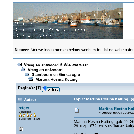
Nieuws:
Nieuwe leden moeten helaas wachten tot dat de webmaster ze
Vraag en antwoord & Wie wat waar
Vraag en antwoord
Stamboom en Genealogie
Martina Rosina Ketting
Pagina's:
[
1
]
Topic: Martina Rosina Ketting (g
Auteur
reiger
Martina Rosina Ket
Schipper
«
Gepost op:
08-10-2025
Berichten: 3358
Martina Rosina Ketting, geb. ?s-G
29 aug. 1872, zn. van Jan en Aalt