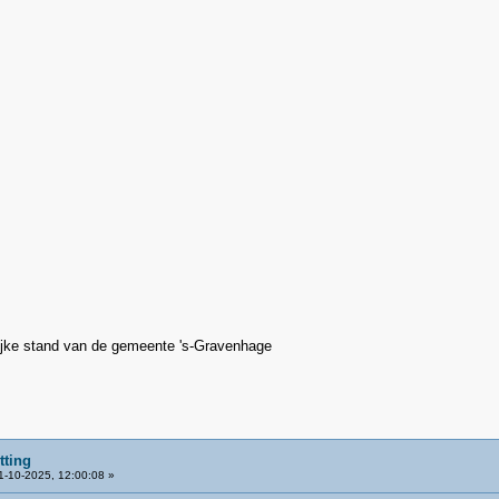
ijke stand van de gemeente 's-Gravenhage
tting
-10-2025, 12:00:08 »