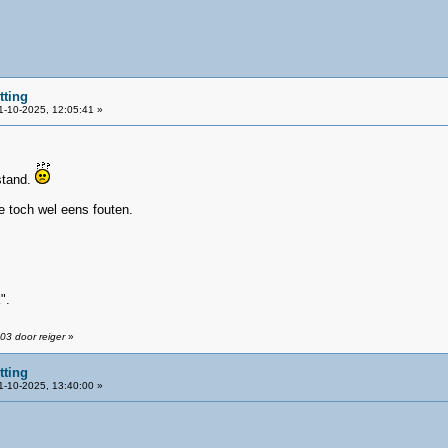
tting
-10-2025, 12:05:41 »
stand.
e toch wel eens fouten.
".
03 door reiger
»
tting
-10-2025, 13:40:00 »