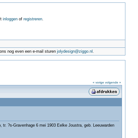
ft
inloggen
of
registreren
.
e ons nog even een e-mail sturen
jolydesign@ziggo.nl
.
« vorige
volgende »
p, tr. ?s-Gravenhage 6 mei 1903 Eelke Joustra, geb. Leeuwarden