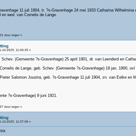
ravenhage 11 juli 1904, tr. ?s-Gravenhage 24 mei 1933 Catharina Wilhelmina
 en wed. van Cornelis de Lange.
21 door reiger
»
tting
-10-2025, 11:00:35 »
 Schev. (Gemeente ?s-Gravenhage) 25 april 1901, dr. van Leenderd en Cathar
Cornelis de Lange, geb. Schev. (Gemeente ?s-Gravenhage) 19 jan. 1900, ovl al
Pieter Salomon Joustra, geb. ?s-Gravenhage 11 juli 1904, zn. van Eelke en M
nte ?s-Gravenhage) 9 juni 1921.
57 door reiger
»
tting
-10-2025, 11:57:09 »
tra