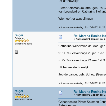
Uit dit huwelijk:
Pieter Salomon Joustra, geb. ?s-G
van Leenderd en Catharina Hofland
Wie heeft er aanvullingen
«
Laatste verandering: 21-10-2025, 11:32:
reiger
Re: Martina Rosina Ke
Schipper
«
Antwoord #1 Gepost op:
21
Berichten: 3358
Catharina Wilhelmina de Mos, geb.
tr. 1e ?s-Gravenhage 26 jan. 1921 
tr. 2e ?s-Gravenhage 24 mei 1933 
Uit het eerste huwelijk:
Job de Lange, geb. Schev. (Gemee
«
Laatste verandering: 21-10-2025, 11:38:
reiger
Re: Martina Rosina Ke
Schipper
«
Antwoord #2 Gepost op:
21
Berichten: 3358
Geboorteakte Pieter Salomon Jous
Aktenummer: