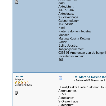
3419
Aktedatum:
13-07-1904
Akteplaats:
's-Gravenhage
Geboortedatum:
11-07-1904
Kind:
Pieter Salomon Joustra
Moeder:
Martina Rosina Ketting
Vader:
Eelke Joustra
Toegangsnummer:
0335-01 Ambtenaar van de burgerl
Inventarisnummer:
461
reiger
Re: Martina Rosina Ke
Schipper
«
Antwoord #3 Gepost op:
21
Berichten: 3358
Huwelijksakte Pieter Salomon Jou
Aktenummer:
B658
Akteplaats:
's-Gravenhage
Aktedatum: