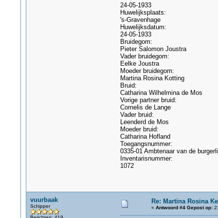
24-05-1933
Huwelijksplaats:
's-Gravenhage
Huwelijksdatum:
24-05-1933
Bruidegom:
Pieter Salomon Joustra
Vader bruidegom:
Eelke Joustra
Moeder bruidegom:
Martina Rosina Kotting
Bruid:
Catharina Wilhelmina de Mos
Vorige partner bruid:
Cornelis de Lange
Vader bruid:
Leenderd de Mos
Moeder bruid:
Catharina Hofland
Toegangsnummer:
0335-01 Ambtenaar van de burgerl
Inventarisnummer:
1072
vuurbaak
Re: Martina Rosina Ke
Schipper
«
Antwoord #4 Gepost op:
21
Berichten: 419