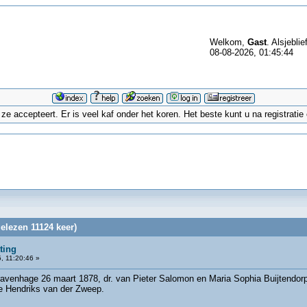
Welkom,
Gast
. Alsjeblie
08-08-2026, 01:45:44
 accepteert. Er is veel kaf onder het koren. Het beste kunt u na registrati
elezen 11124 keer)
ting
, 11:20:46 »
ravenhage 26 maart 1878, dr. van Pieter Salomon en Maria Sophia Buijtendor
je Hendriks van der Zweep.