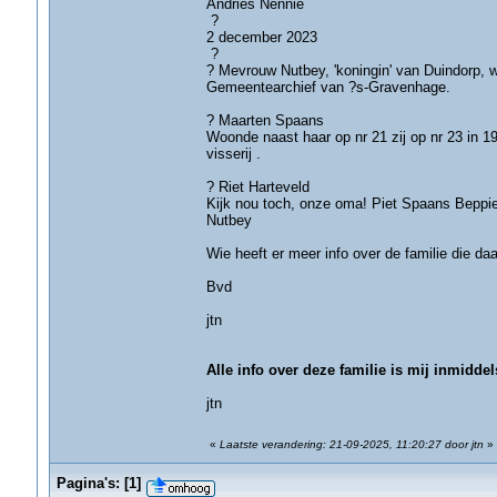
Andries Nennie
?
2 december 2023
?
? Mevrouw Nutbey, 'koningin' van Duindorp,
Gemeentearchief van ?s-Gravenhage.
? Maarten Spaans
Woonde naast haar op nr 21 zij op nr 23 in 1
visserij .
? Riet Harteveld
Kijk nou toch, onze oma! Piet Spaans Beppie
Nutbey
Wie heeft er meer info over de familie die d
Bvd
jtn
Alle info over deze familie is mij inmidde
jtn
«
Laatste verandering: 21-09-2025, 11:20:27 door jtn
»
Pagina's:
[
1
]