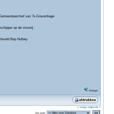
 Gemeentearchief van ?s-Gravenhage.
chipper op de visserij .
rteveld Bep Nutbey
Gelogd
« vorige
volgende »
Ga naar: