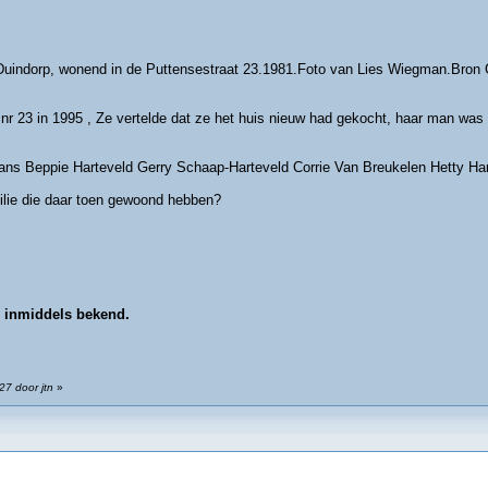
 Duindorp, wonend in de Puttensestraat 23.1981.Foto van Lies Wiegman.Bron
nr 23 in 1995 , Ze vertelde dat ze het huis nieuw had gekocht, haar man was s
aans Beppie Harteveld Gerry Schaap-Harteveld Corrie Van Breukelen Hetty Ha
milie die daar toen gewoond hebben?
ij inmiddels bekend.
27 door jtn
»