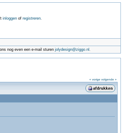
ft
inloggen
of
registreren
.
e ons nog even een e-mail sturen
jolydesign@ziggo.nl
.
« vorige
volgende »