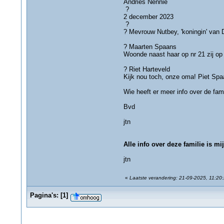
Andries Nennie
?
2 december 2023
?
? Mevrouw Nutbey, 'koningin' van
? Maarten Spaans
Woonde naast haar op nr 21 zij op 
? Riet Harteveld
Kijk nou toch, onze oma! Piet Sp
Wie heeft er meer info over de fa
Bvd
jtn
Alle info over deze familie is m
jtn
«
Laatste verandering: 21-09-2025, 11:20:
Pagina's:
[
1
]