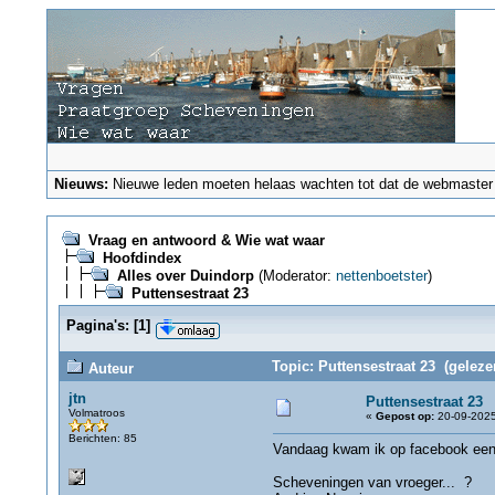
Nieuws:
Nieuwe leden moeten helaas wachten tot dat de webmaster ze
Vraag en antwoord & Wie wat waar
Hoofdindex
Alles over Duindorp
(Moderator:
nettenboetster
)
Puttensestraat 23
Pagina's:
[
1
]
Topic: Puttensestraat 23 (geleze
Auteur
jtn
Puttensestraat 23
Volmatroos
«
Gepost op:
20-09-2025
Berichten: 85
Vandaag kwam ik op facebook een 
Scheveningen van vroeger... ?