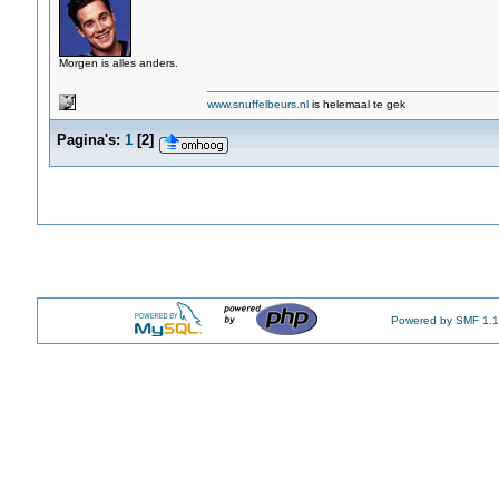
Morgen is alles anders.
www.snuffelbeurs.nl
is helemaal te gek
Pagina's:
1
[
2
]
Powered by SMF 1.1