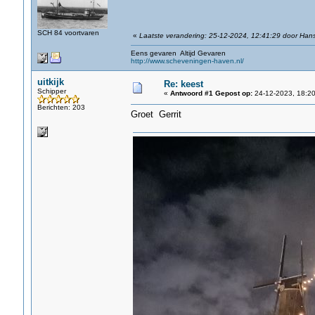
SCH 84 voortvaren
«
Laatste verandering: 25-12-2024, 12:41:29 door Han
Eens gevaren Altijd Gevaren
http://www.scheveningen-haven.nl/
uitkijk
Re: keest
Schipper
«
Antwoord #1 Gepost op:
24-12-2023, 18:20
Berichten: 203
Groet Gerrit