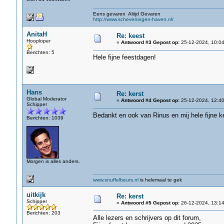
Eens gevaren Altijd Gevaren
http://www.scheveningen-haven.nl/
AnitaH
Re: keest
Hooploper
«
Antwoord #3 Gepost op:
25-12-2024, 10:04
Berichten: 5
Hele fijne feestdagen!
Hans
Re: kerst
Global Moderator
«
Antwoord #4 Gepost op:
25-12-2024, 12:40
Schipper
Bedankt en ook van Rinus en mij hele fijne k
Berichten: 1039
Morgen is alles anders.
www.snuffelbeurs.nl
is helemaal te gek
uitkijk
Re: kerst
Schipper
«
Antwoord #5 Gepost op:
26-12-2024, 13:14
Berichten: 203
Alle lezers en schrijvers op dit forum,