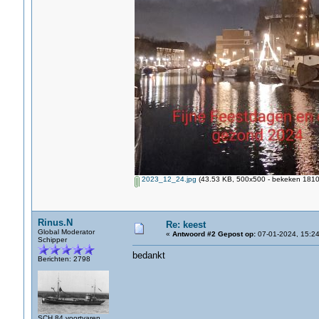
2023_12_24.jpg
(43.53 KB, 500x500 - bekeken 1810 
Rinus.N
Re: keest
Global Moderator
«
Antwoord #2 Gepost op:
07-01-2024, 15:24
Schipper
bedankt
Berichten: 2798
SCH 84 voortvaren