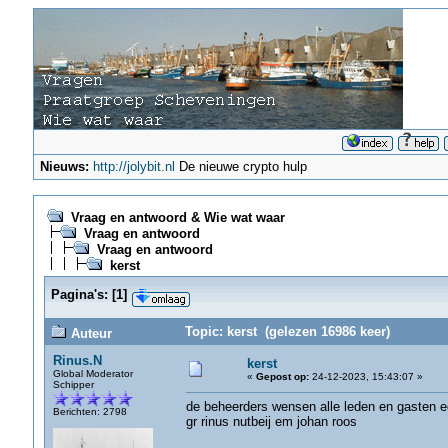
Nieuws:
http://jolybit.nl
De nieuwe crypto hulp
Vraag en antwoord & Wie wat waar
Vraag en antwoord
Vraag en antwoord
kerst
Pagina's:
[
1
]
Topic: kerst (gelezen 16986 keer)
Auteur
Rinus.N
kerst
Global Moderator
«
Gepost op:
24-12-2023, 15:43:07 »
Schipper
de beheerders wensen alle leden en gasten e
Berichten: 2798
gr rinus nutbeij em johan roos