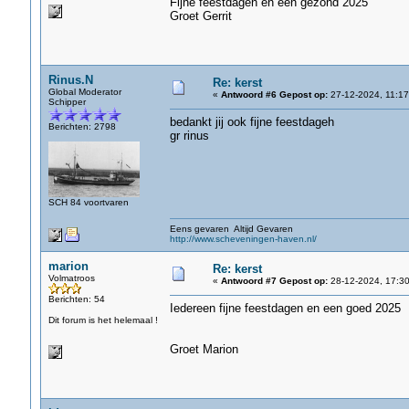
Fijne feestdagen en een gezond 2025
Groet Gerrit
Rinus.N
Re: kerst
Global Moderator
«
Antwoord #6 Gepost op:
27-12-2024, 11:17
Schipper
bedankt jij ook fijne feestdageh
Berichten: 2798
gr rinus
SCH 84 voortvaren
Eens gevaren Altijd Gevaren
http://www.scheveningen-haven.nl/
marion
Re: kerst
Volmatroos
«
Antwoord #7 Gepost op:
28-12-2024, 17:30
Berichten: 54
Iedereen fijne feestdagen en een goed 2025
Dit forum is het helemaal !
Groet Marion