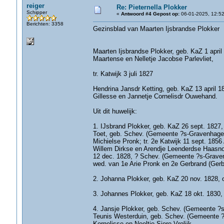
reiger
Re: Pieternella Plokker
Schipper
«
Antwoord #4 Gepost op:
06-01-2025, 12:52
Berichten: 3358
Gezinsblad van Maarten Ijsbrandse Plokker
Maarten Ijsbrandse Plokker, geb. KaZ 1 apri
Maartense en Nelletje Jacobse Parlevliet,
tr. Katwijk 3 juli 1827
Hendrina Jansdr Ketting, geb. KaZ 13 april 
Gillesse en Jannetje Cornelisdr Ouwehand.
Uit dit huwelijk:
1. IJsbrand Plokker, geb. KaZ 26 sept. 1827
Toet, geb. Schev. (Gemeente ?s-Gravenhage) 1
Michielse Pronk; tr. 2e Katwijk 11 sept. 1856
Willem Dirkse en Arendje Leenderdse Haasnoo
12 dec. 1828, ? Schev. (Gemeente ?s-Gravenh
wed. van 1e Arie Pronk en 2e Gerbrand (Gerb
2. Johanna Plokker, geb. KaZ 20 nov. 1828, o
3. Johannes Plokker, geb. KaZ 18 okt. 1830, 
4. Jansje Plokker, geb. Schev. (Gemeente ?s
Teunis Westerduin, geb. Schev. (Gemeente ?
Kornelisse en Neeltje Siere Vrolijk.