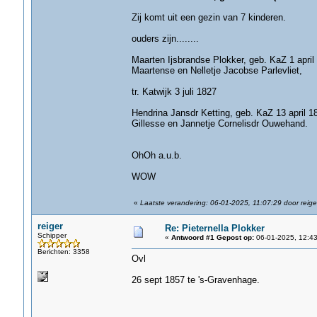
Zij komt uit een gezin van 7 kinderen.
ouders zijn........
Maarten Ijsbrandse Plokker, geb. KaZ 1 apri
Maartense en Nelletje Jacobse Parlevliet,
tr. Katwijk 3 juli 1827
Hendrina Jansdr Ketting, geb. KaZ 13 april 
Gillesse en Jannetje Cornelisdr Ouwehand.
OhOh a.u.b.
WOW
«
Laatste verandering: 06-01-2025, 11:07:29 door reige
reiger
Re: Pieternella Plokker
Schipper
«
Antwoord #1 Gepost op:
06-01-2025, 12:43
Berichten: 3358
Ovl
26 sept 1857 te 's-Gravenhage.