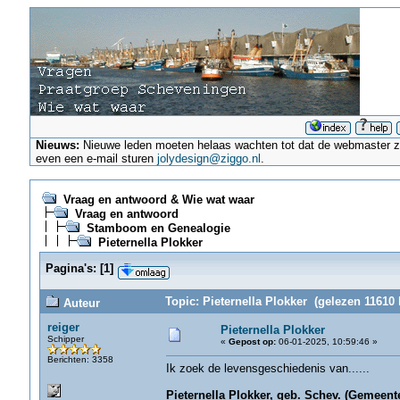
Nieuws:
Nieuwe leden moeten helaas wachten tot dat de webmaster ze a
even een e-mail sturen
jolydesign@ziggo.nl
.
Vraag en antwoord & Wie wat waar
Vraag en antwoord
Stamboom en Genealogie
Pieternella Plokker
Pagina's:
[
1
]
Topic: Pieternella Plokker (gelezen 11610 
Auteur
reiger
Pieternella Plokker
Schipper
«
Gepost op:
06-01-2025, 10:59:46 »
Berichten: 3358
Ik zoek de levensgeschiedenis van......
Pieternella Plokker, geb. Schev. (Gemeent