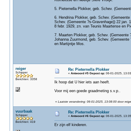
5. Pieternella Plokker, geb. Schev. (Gemeen
6. Hendrina Plokker, geb. Schev. (Gemeente ?
Schev. (Gemeente ?s-Gravenhage)) 22 jan. 18
8 febr. 1929, zn. van Teunis Maartense en Pi
7. Maarten Plokker, geb. Schev. (Gemeente ?s
Johanna Zuurmond, geb. Schev. (Gemeente ?s
en Martijntje Mos.
reiger
Re: Pieternella Plokker
Schipper
«
Antwoord #5 Gepost op:
06-01-2025, 13:03
Berichten: 3358
Ik hoop dat U hier iets aan heeft.
Voor mij een goede graadmeting s.v.p..
«
Laatste verandering: 06-01-2025, 13:08:00 door reige
vuurbaak
Re: Pieternella Plokker
Schipper
«
Antwoord #6 Gepost op:
06-01-2025, 13:35
Berichten: 419
Er zijn elf kinderen.