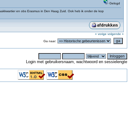
Gelogd
 Laakkwartier en obs Erasmus in Den Haag Zuid. Ook heb ik onder de kop
« vorige
volgende »
Ga naar:
Login met gebruikersnaam, wachtwoord en sessielengte