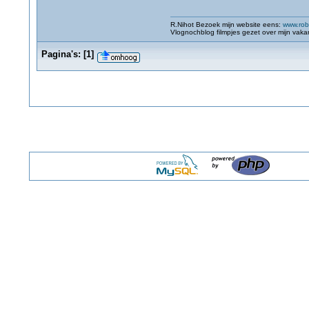
R.Nihot Bezoek mijn website eens:
www.robn
Vlognochblog filmpjes gezet over mijn vaka
Pagina's:
[
1
]