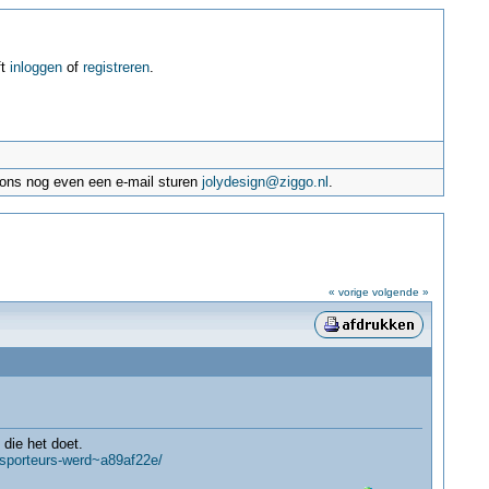
ft
inloggen
of
registreren
.
e ons nog even een e-mail sturen
jolydesign@ziggo.nl
.
« vorige
volgende »
 die het doet.
nsporteurs-werd~a89af22e/