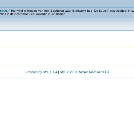
ihot.nl
Hier vind je filmpjes van mijn 2 scholen waar ik gewerkt heb: De Louis Pasteurschool in
nties in de Achterhoek en vakantie in de Balkan.
Powered by SMF 1.1.4
|
SMF © 2006, Simple Machines LLC