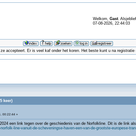
Welkom,
Gast
. Alsjeblie
07-08-2026, 22:44:03
 accepteert. Er is veel kaf onder het koren. Het beste kunt u na registrati
5 keer)
, 00:22:44 »
24 een link tegen over de geschiedenis van de Norfolkline. Dit is de link als
-norfolk-line-vanuit-de-scheveningse-haven-een-van-de-grootste-europese-tra