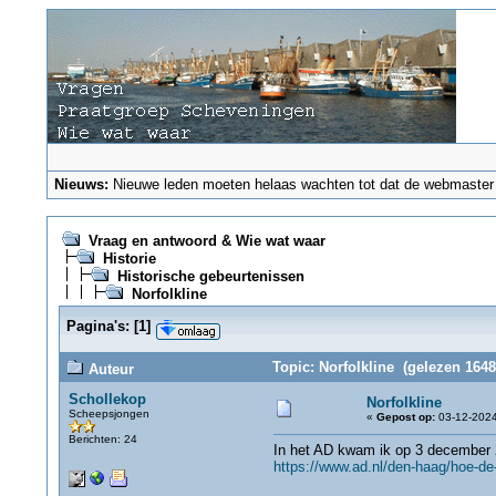
Nieuws:
Nieuwe leden moeten helaas wachten tot dat de webmaster ze
Vraag en antwoord & Wie wat waar
Historie
Historische gebeurtenissen
Norfolkline
Pagina's:
[
1
]
Topic: Norfolkline (gelezen 1648
Auteur
Schollekop
Norfolkline
Scheepsjongen
«
Gepost op:
03-12-2024
Berichten: 24
In het AD kwam ik op 3 december 20
https://www.ad.nl/den-haag/hoe-de