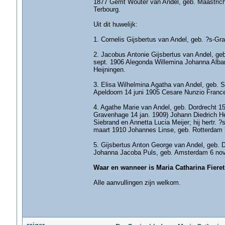
1877 Gerrit Wouter van Andel, geb. Maastrich
Terbourg.
Uit dit huwelijk:
1. Cornelis Gijsbertus van Andel, geb. ?s-G
2. Jacobus Antonie Gijsbertus van Andel, ge
sept. 1906 Alegonda Willemina Johanna Albar
Heijningen.
3. Elisa Wilhelmina Agatha van Andel, geb. S
Apeldoorn 14 juni 1905 Cesare Nunzio Franc
4. Agathe Marie van Andel, geb. Dordrecht 15
Gravenhage 14 jan. 1909) Johann Diedrich He
Siebrand en Annetta Lucia Meijer; hij hertr.
maart 1910 Johannes Linse, geb. Rotterdam 3
5. Gijsbertus Anton George van Andel, geb. 
Johanna Jacoba Puls, geb. Amsterdam 6 nov. 
Waar en wanneer is Maria Catharina Fieret
Alle aanvullingen zijn welkom.