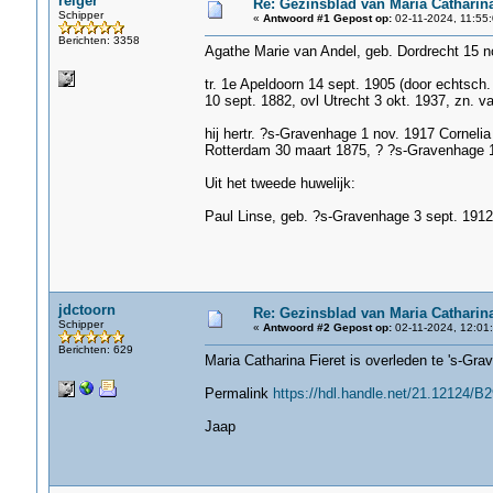
reiger
Re: Gezinsblad van Maria Catharina
Schipper
«
Antwoord #1 Gepost op:
02-11-2024, 11:55:
Berichten: 3358
Agathe Marie van Andel, geb. Dordrecht 15 no
tr. 1e Apeldoorn 14 sept. 1905 (door echtsc
10 sept. 1882, ovl Utrecht 3 okt. 1937, zn. 
hij hertr. ?s-Gravenhage 1 nov. 1917 Corneli
Rotterdam 30 maart 1875, ? ?s-Gravenhage 12
Uit het tweede huwelijk:
Paul Linse, geb. ?s-Gravenhage 3 sept. 1912
jdctoorn
Re: Gezinsblad van Maria Catharina
Schipper
«
Antwoord #2 Gepost op:
02-11-2024, 12:01:
Berichten: 629
Maria Catharina Fieret is overleden te 's-Gra
Permalink
https://hdl.handle.net/21.121
Jaap