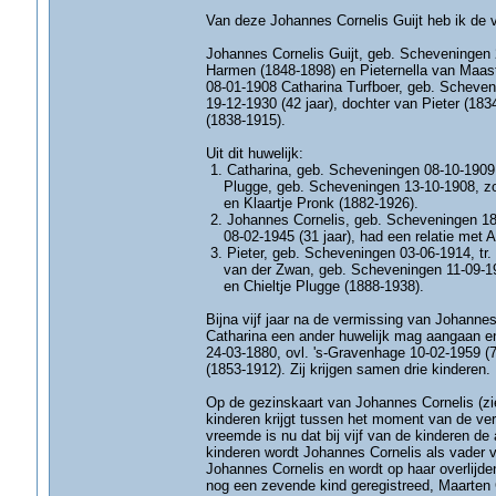
Van deze Johannes Cornelis Guijt heb ik de v
Johannes Cornelis Guijt, geb. Scheveningen 
Harmen (1848-1898) en Pieternella van Maastr
08-01-1908 Catharina Turfboer, geb. Scheven
19-12-1930 (42 jaar), dochter van Pieter (183
(1838-1915).
Uit dit huwelijk:
1. Catharina, geb. Scheveningen 08-10-1909,
Plugge, geb. Scheveningen 13-10-1908, zoo
en Klaartje Pronk (1882-1926).
2. Johannes Cornelis, geb. Scheveningen 18-
08-02-1945 (31 jaar), had een relatie met A
3. Pieter, geb. Scheveningen 03-06-1914, tr.
van der Zwan, geb. Scheveningen 11-09-19
en Chieltje Plugge (1888-1938).
Bijna vijf jaar na de vermissing van Johann
Catharina een ander huwelijk mag aangaan en
24-03-1880, ovl. 's-Gravenhage 10-02-1959 (
(1853-1912). Zij krijgen samen drie kinderen.
Op de gezinskaart van Johannes Cornelis (zi
kinderen krijgt tussen het moment van de ve
vreemde is nu dat bij vijf van de kinderen de
kinderen wordt Johannes Cornelis als vader 
Johannes Cornelis en wordt op haar overlijd
nog een zevende kind geregistreed, Maarten G