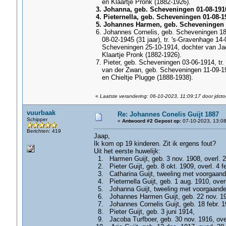
en Klaartje Pronk (1882-1926).
3. Johanna, geb. Scheveningen 01-08-1910,
4. Pieternella, geb. Scheveningen 01-08-19
5. Johannes Harmen, geb. Scheveningen 2
6. Johannes Cornelis, geb. Scheveningen 18-
08-02-1945 (31 jaar), tr. 's-Gravenhage 14-
Scheveningen 25-10-1914, dochter van Jac
Klaartje Pronk (1882-1926).
7. Pieter, geb. Scheveningen 03-06-1914, tr.
van der Zwan, geb. Scheveningen 11-09-19
en Chieltje Plugge (1888-1938).
«
Laatste verandering: 06-10-2023, 11:09:17 door jdcto
vuurbaak
Re: Johannes Conelis Guijt 1887
Schipper
«
Antwoord #2 Gepost op:
07-10-2023, 13:08
Berichten: 419
Jaap,
Ik kom op 19 kinderen. Zit ik ergens fout?
Uit het eerste huwelijk:
1. Harmen Guijt, geb. 3 nov. 1908, overl. 2
2. Pieter Guijt, geb. 8 okt. 1909, overl. 4 f
3. Catharina Guijt, tweeling met voorgaande
4. Pieternella Guijt, geb. 1 aug. 1910, over
5. Johanna Guijt, tweeling met voorgaande (
6. Johannes Harmen Guijt, geb. 22 nov. 1911
7. Johannes Cornelis Guijt, geb. 18 febr. 1
8. Pieter Guijt, geb. 3 juni 1914,
9. Jacoba Turfboer, geb. 30 nov. 1916, over