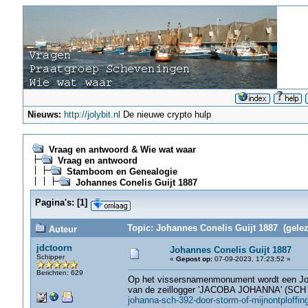
Nieuws:
http://jolybit.nl
De nieuwe crypto hulp
Vraag en antwoord & Wie wat waar
Vraag en antwoord
Stamboom en Genealogie
Johannes Conelis Guijt 1887
Pagina's:
[
1
]
Topic: Johannes Conelis Guijt 1887 (gelez
Auteur
jdctoorn
Johannes Conelis Guijt 1887
Schipper
«
Gepost op:
07-09-2023, 17:23:52 »
Berichten: 629
Op het vissersnamenmonument wordt een Joh
van de zeillogger 'JACOBA JOHANNA' (SCH 
johanna-sch-392-door-storm-of-mijnontploffin