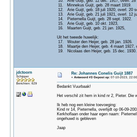
10. Arie Guijt, geb. 12 dec. 1917, overl. 28
11. Minnekus Guijt, geb. 28 maart 1919.
12. Arie Guijt, geb. 18 juli 1920, overl. 20 s
13. Arie Guijt, geb. 21 juli 1921, overl. 12 ju
14. Pieternella Guijt, geb. 28 sept. 1922.
15. Arie Guijt, geb. 10 okt. 1923,
16. Maarten Guijt, geb. 21 jan. 1925,
Uit het tweede huwelijk:
17. Wouter den Heijer, geb. 28 jan. 1926.
18. Maartje den Heijer, geb. 4 maart 1927, o
19. Nicolaas den Heijer, geb. 15 dec. 1930.
jdctoorn
Re: Johannes Conelis Guijt 1887
Schipper
«
Antwoord #3 Gepost op:
07-10-2023, 22:00
Berichten: 629
Bedankt Vuurbaak!
Het verschil zit hem in kind nr 2, Pieter. Die
Ik heb nog een kleine toevoeging:
Kind nr 14, Pieternella, overlijdt op 06-09-20
Kerkhoflaan onder haar egen naam: Pieternel
ongehuwd is gebleven
Jaap