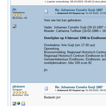
«
Laatste verandering: 08-10-2023, 09:46:14 door jdct
jtn
Re: Johannes Conelis Guijt 1887
Volmatroos
«
Antwoord #4 Gepost op:
31-05-2026, 15:53
Berichten: 85
Voor wie het kan gebruiken.
Vader: Johannes Cornelis Guijt (29-10-1887 
Moeder: Catharina Turfboer (16-02-1888 = 19
Overlijden op 4 februari 1946 te Eindhove
Overledene: Arie Guijt (om 17:30 uur)
Opmerking
Bronvermelding: Regionaal Historisch Centr
Regionaal Historisch Centrum Eindhoven te 
Gemeentebestuur Eindhoven, Eindhoven, arch
overlijdensakten, folio 159 scan 82
jtn
jdctoorn
Re: Johannes Conelis Guijt 1887
Schipper
«
Antwoord #5 Gepost op:
01-06-2026, 09:51
Berichten: 629
Bedankt jtn!