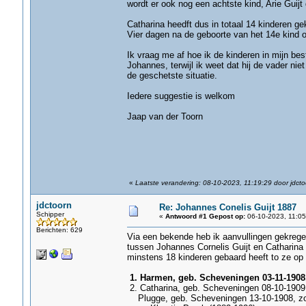
wordt er ook nog een achtste kind, Arie Guij
Catharina heedft dus in totaal 14 kinderen g
Vier dagen na de geboorte van het 14e kind ov
Ik vraag me af hoe ik de kinderen in mijn be
Johannes, terwijl ik weet dat hij de vader ni
de geschetste situatie.
Iedere suggestie is welkom
Jaap van der Toorn
«
Laatste verandering: 08-10-2023, 11:19:29 door jdcto
jdctoorn
Re: Johannes Conelis Guijt 1887
Schipper
«
Antwoord #1 Gepost op:
06-10-2023, 11:05
Berichten: 629
Via een bekende heb ik aanvullingen gekregen 
tussen Johannes Cornelis Guijt en Catharina 
minstens 18 kinderen gebaard heeft to ze op 42
1. Harmen, geb. Scheveningen 03-11-1908,
2. Catharina, geb. Scheveningen 08-10-1909,
Plugge, geb. Scheveningen 13-10-1908, zoo