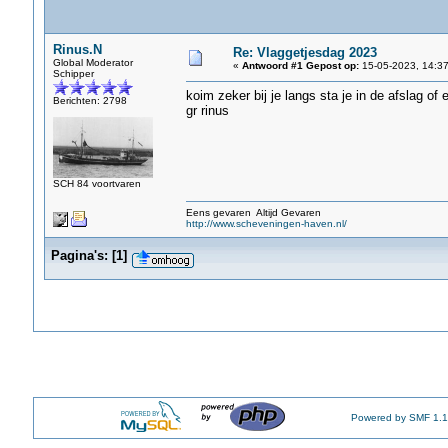
Rinus.N
Re: Vlaggetjesdag 2023
Global Moderator
«
Antwoord #1 Gepost op:
15-05-2023, 14:37
Schipper
koim zeker bij je langs sta je in de afslag of
Berichten: 2798
gr rinus
SCH 84 voortvaren
Eens gevaren Altijd Gevaren
http://www.scheveningen-haven.nl/
Pagina's:
[
1
]
Powered by SMF 1.1