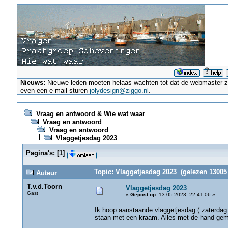
Nieuws:
Nieuwe leden moeten helaas wachten tot dat de webmaster ze a
even een e-mail sturen
jolydesign@ziggo.nl
.
Vraag en antwoord & Wie wat waar
Vraag en antwoord
Vraag en antwoord
Vlaggetjesdag 2023
Pagina's:
[
1
]
Topic: Vlaggetjesdag 2023 (gelezen 13005 
Auteur
T.v.d.Toorn
Vlaggetjesdag 2023
Gast
«
Gepost op:
13-05-2023, 22:41:06 »
Ik hoop aanstaande vlaggetjesdag ( zaterdag 
staan met een kraam. Alles met de hand gem