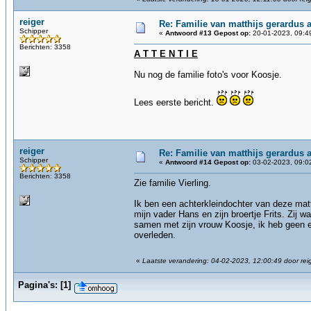
reiger
Re: Familie van matthijs gerardus an
Schipper
«
Antwoord #13 Gepost op:
20-01-2023, 09:4
Berichten: 3358
A T T E N T I E
Nu nog de familie foto's voor Koosje.
Lees eerste bericht.
reiger
Re: Familie van matthijs gerardus an
Schipper
«
Antwoord #14 Gepost op:
03-02-2023, 09:0
Berichten: 3358
Zie familie Vierling.
Ik ben een achterkleindochter van deze matt
mijn vader Hans en zijn broertje Frits. Zij 
samen met zijn vrouw Koosje, ik heb geen en
overleden.
«
Laatste verandering: 04-02-2023, 12:00:49 door rei
Pagina's:
[
1
]