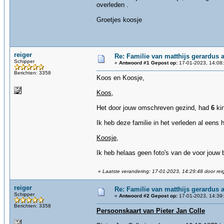
overleden .
Groetjes koosje
reiger
Re: Familie van matthijs gerardus an
Schipper
«
Antwoord #1 Gepost op:
17-01-2023, 14:08
Berichten: 3358
Koos en Koosje,
Koos
,
Het door jouw omschreven gezind, had
6
kin
Ik heb deze familie in het verleden al eens 
Koosje
,
Ik heb helaas geen foto's van de voor jouw 
«
Laatste verandering: 17-01-2023, 14:29:48 door rei
reiger
Re: Familie van matthijs gerardus an
Schipper
«
Antwoord #2 Gepost op:
17-01-2023, 14:39
Berichten: 3358
Persoonskaart van Pieter Jan Colle