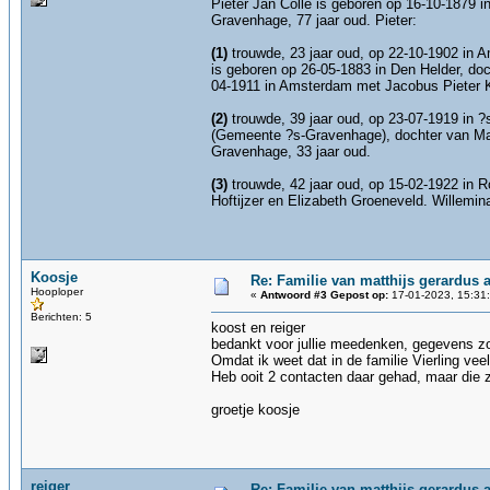
Pieter Jan Colle is geboren op 16-10-1879 i
Gravenhage, 77 jaar oud. Pieter:
(1)
trouwde, 23 jaar oud, op 22-10-1902 in A
is geboren op 26-05-1883 in Den Helder, docht
04-1911 in Amsterdam met Jacobus Pieter K
(2)
trouwde, 39 jaar oud, op 23-07-1919 in ?
(Gemeente ?s-Gravenhage), dochter van Matt
Gravenhage, 33 jaar oud.
(3)
trouwde, 42 jaar oud, op 15-02-1922 in R
Hoftijzer en Elizabeth Groeneveld. Willemin
Koosje
Re: Familie van matthijs gerardus an
Hooploper
«
Antwoord #3 Gepost op:
17-01-2023, 15:31
Berichten: 5
koost en reiger
bedankt voor jullie meedenken, gegevens zoek
Omdat ik weet dat in de familie Vierling veel
Heb ooit 2 contacten daar gehad, maar die z
groetje koosje
reiger
Re: Familie van matthijs gerardus an