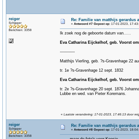
reiger
Re: Familie van matthijs gerardus an
Schipper
«
Antwoord #7 Gepost op:
17-01-2023, 17:43
Berichten: 3358
Ik zoek nog de geboorte datum van......
Eva Catharina Eijckelhof, geb. Voorst om
------------
Matthijs Vierling, geb. ?s-Gravenhage 22 au
tr. 1e ?s-Gravenhage 12 sept. 1832
Eva Catharina Eijckelhof, geb. Voorst om
tr. 2e ?s-Gravenhage 20 sept. 1876 Johanna
Lubbe en wed. van Pieter Koremans.
«
Laatste verandering: 17-01-2023, 17:46:13 door rei
reiger
Re: Familie van matthijs gerardus an
Schipper
«
Antwoord #8 Gepost op:
17-01-2023, 18:04
Berichten: 3358
........maar de foto's voor Koosje..........