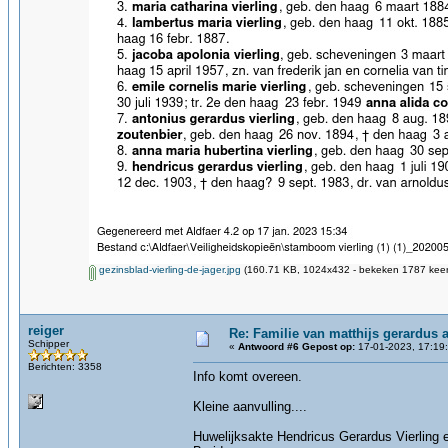
gezinsblad-vierling-de-jager.jpg
(160.71 KB, 1024x432 - bekeken 1787 keer
reiger
Re: Familie van matthijs gerardus an
Schipper
«
Antwoord #6 Gepost op:
17-01-2023, 17:19
Berichten: 3358
Info komt overeen.
Kleine aanvulling....
Huwelijksakte Hendricus Gerardus Vierling 