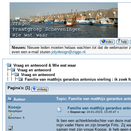
Nieuws:
Nieuwe leden moeten helaas wachten tot dat de webmaster ze a
even een e-mail sturen
jolydesign@ziggo.nl
.
Vraag en antwoord & Wie wat waar
Vraag en antwoord
Vraag en antwoord
Familie van matthijs gerardus antonius vierling : ik zoek f
Pagina's:
[
1
]
Topic: Familie van matthijs gerardus anto
Auteur
Koosje
Familie van matthijs gerardus anton
Hooploper
«
Gepost op:
16-01-2023, 15:45:47 »
Berichten: 5
Ik ben een achterkleindochter van deze matt
mijn vader Hans en zijn broertje Frits. Zij 
samen met zijn vrouw Koosje, ik heb geen en