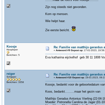
Zijn nog steeds niet gevonden.
Kom op mensen.
Wie helpt haar.
Zie eerste bericht.
Koosje
Re: Familie van matthijs gerardus an
Hooploper
«
Antwoord #9 Gepost op:
17-01-2023, 19:58
Berichten: 5
Eva katharina eijckelhof geb 30 11 1808 Vo
reiger
Re: Familie van matthijs gerardus an
Schipper
«
Antwoord #10 Gepost op:
18-01-2023, 09:2
Berichten: 3358
Koosje, bedankt voor de geboortedatum van
Koos, bedankt..........maar het gezin van
Matthijs Geradus Antonius Vierling (22-04-1
Moeder: Petronella Carolina de Jager (01-1