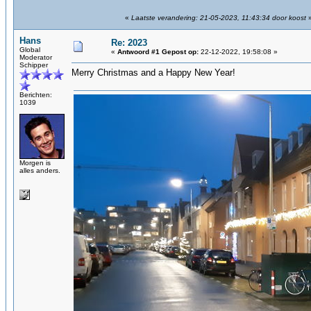
«
Laatste verandering: 21-05-2023, 11:43:34 door koost
Hans
Re: 2023
Global
«
Antwoord #1 Gepost op:
22-12-2022, 19:58:08 »
Moderator
Schipper
Merry Christmas and a Happy New Year!
Berichten:
1039
Morgen is
alles anders.