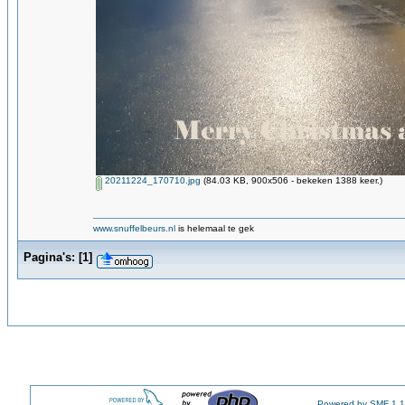
20211224_170710.jpg
(84.03 KB, 900x506 - bekeken 1388 keer.)
www.snuffelbeurs.nl
is helemaal te gek
Pagina's:
[
1
]
Powered by SMF 1.1