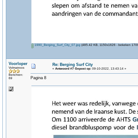
1990_Berging_Surf_City_07.jpg
(485.42 KB, 1150x1626 - bekeken 1709
Voorloper
Re: Berging Surf City
Volmatroos
«
Antwoord #7 Gepost op:
09-10-2022, 13:43:14 »
Berichten:
Pagina 8
69