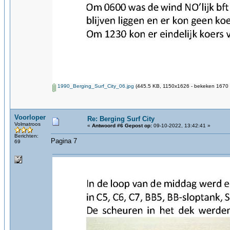
1990_Berging_Surf_City_06.jpg
(445.5 KB, 1150x1626 - bekeken 1670 k
Voorloper
Re: Berging Surf City
Volmatroos
«
Antwoord #6 Gepost op:
09-10-2022, 13:42:41 »
Berichten:
Pagina 7
69