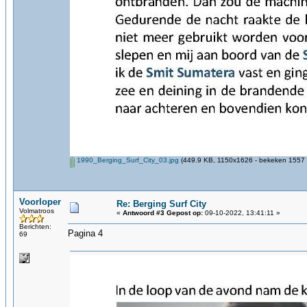
1990_Berging_Surf_City_03.jpg
(449.9 KB, 1150x1626 - bekeken 1557 k
Voorloper
Re: Berging Surf City
Volmatroos
«
Antwoord #3 Gepost op:
09-10-2022, 13:41:11 »
Berichten:
Pagina 4
69