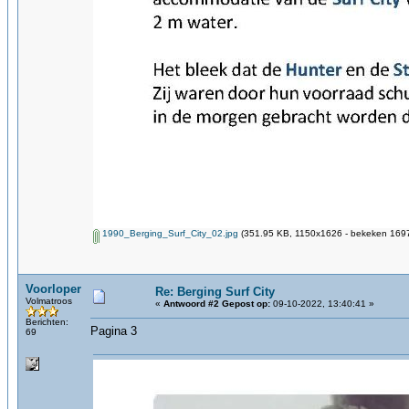
1990_Berging_Surf_City_02.jpg
(351.95 KB, 1150x1626 - bekeken 1697
Voorloper
Re: Berging Surf City
Volmatroos
«
Antwoord #2 Gepost op:
09-10-2022, 13:40:41 »
Berichten:
Pagina 3
69