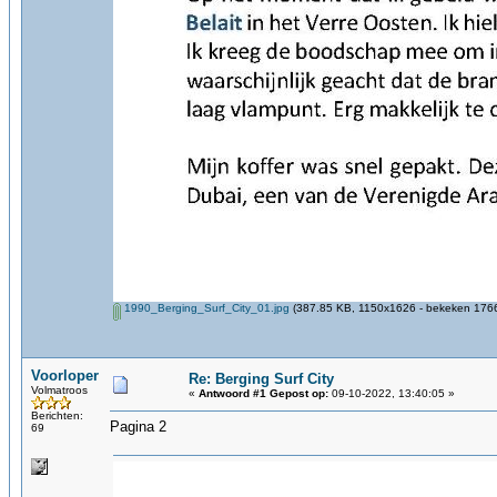
1990_Berging_Surf_City_01.jpg
(387.85 KB, 1150x1626 - bekeken 1766
Voorloper
Re: Berging Surf City
Volmatroos
«
Antwoord #1 Gepost op:
09-10-2022, 13:40:05 »
Berichten:
Pagina 2
69