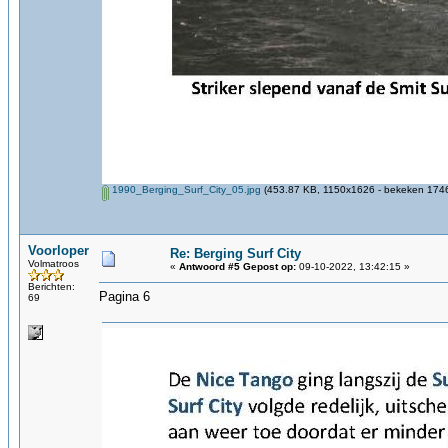
1990_Berging_Surf_City_05.jpg
(453.87 KB, 1150x1626 - bekeken 1746
Voorloper
Re: Berging Surf City
Volmatroos
«
Antwoord #5 Gepost op:
09-10-2022, 13:42:15 »
Berichten:
Pagina 6
69