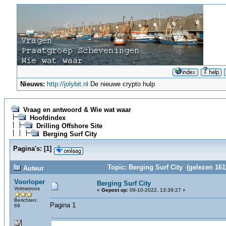
Nieuws:
http://jolybit.nl
De nieuwe crypto hulp
Vraag en antwoord & Wie wat waar
Hoofdindex
Drilling Offshore Site
Berging Surf City
Pagina's:
[
1
]
Topic: Berging Surf City (gelezen 161
Auteur
Voorloper
Berging Surf City
Volmatroos
«
Gepost op:
09-10-2022, 13:39:27 »
Berichten:
Pagina 1
69