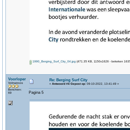
1990_Berging_Surf_City_04.jpg
(471.35 KB, 1150x1626 - bekeken 1635
Voorloper
Re: Berging Surf City
Volmatroos
«
Antwoord #4 Gepost op:
09-10-2022, 13:41:49 »
Berichten:
Pagina 5
69