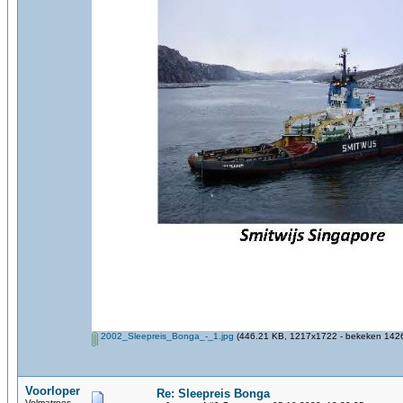
2002_Sleepreis_Bonga_-_1.jpg
(446.21 KB, 1217x1722 - bekeken 1426
Voorloper
Re: Sleepreis Bonga
Volmatroos