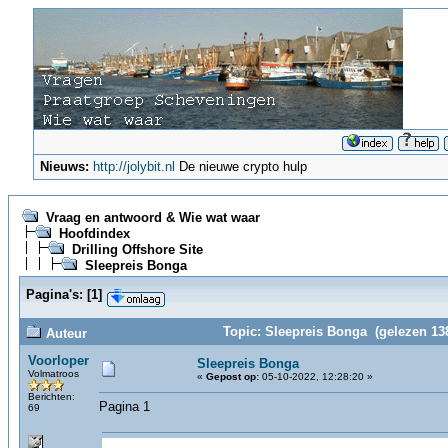
Nieuws:
http://jolybit.nl
De nieuwe crypto hulp
Vraag en antwoord & Wie wat waar
Hoofdindex
Drilling Offshore Site
Sleepreis Bonga
Pagina's:
[
1
]
Topic: Sleepreis Bonga (gelezen 13
Auteur
Voorloper
Sleepreis Bonga
Volmatroos
«
Gepost op:
05-10-2022, 12:28:20 »
Berichten:
Pagina 1
69