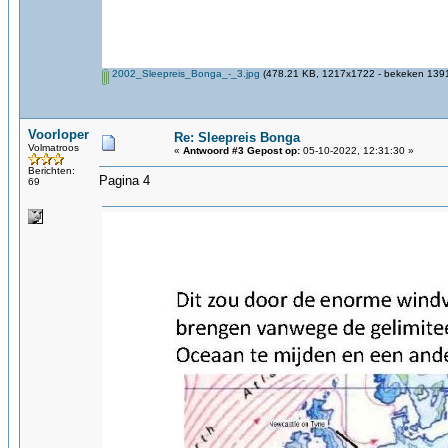
2002_Sleepreis_Bonga_-_3.jpg
(478.21 KB, 1217x1722 - bekeken 1391
Voorloper
Re: Sleepreis Bonga
Volmatroos
«
Antwoord #3 Gepost op:
05-10-2022, 12:31:30 »
Berichten:
Pagina 4
69