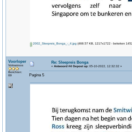
2002_Sleepreis_Bonga_-_4.jpg
(468.57 KB, 1217x1722 - bekeken 1452
Voorloper
Re: Sleepreis Bonga
Volmatroos
«
Antwoord #4 Gepost op:
05-10-2022, 12:32:32 »
Berichten:
Pagina 5
69