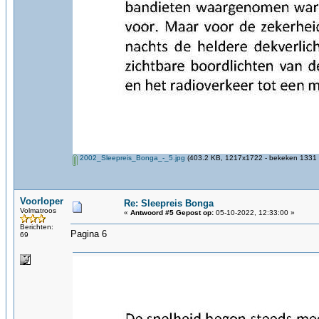
2002_Sleepreis_Bonga_-_5.jpg
(403.2 KB, 1217x1722 - bekeken 1331 k
Voorloper
Re: Sleepreis Bonga
Volmatroos
«
Antwoord #5 Gepost op:
05-10-2022, 12:33:00 »
Berichten:
Pagina 6
69