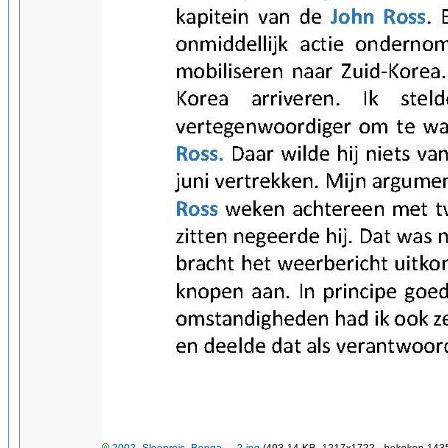
2002_Sleepreis_Bonga_-_2.jpg
(493.14 KB, 1217x1722 - bekeken 1435