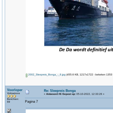
2002_Sleepreis_Bonga_-_6.jpg
(455.6 KB, 1217x1722 - bekeken 1353 k
Voorloper
Re: Sleepreis Bonga
Volmatroos
«
Antwoord #6 Gepost op:
05-10-2022, 12:33:26 »
Berichten:
Pagina 7
69