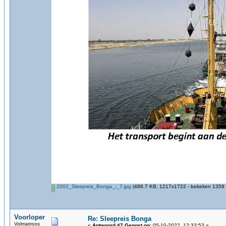
2002_Sleepreis_Bonga_-_7.jpg
(486.7 KB, 1217x1722 - bekeken 1359 k
Voorloper
Re: Sleepreis Bonga
Volmatroos
«
Antwoord #7 Gepost op:
05-10-2022, 12:33:53 »