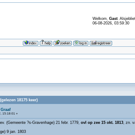
Welkom,
Gast
. Alsjeblie
06-08-2026, 03:59:30
(gelezen 18175 keer)
 Graaf
, 15:18:01 »
hev. (Gemeente ?s-Gravenhage) 21 febr. 1779,
ovl op zee 15 okt. 1813
, zn. 
ge) 9 jan. 1803