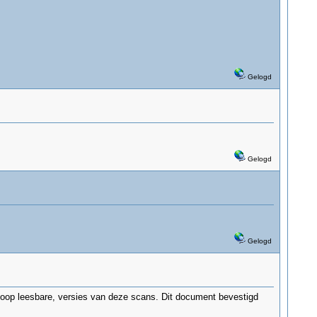
Gelogd
Gelogd
Gelogd
 hoop leesbare, versies van deze scans. Dit document bevestigd