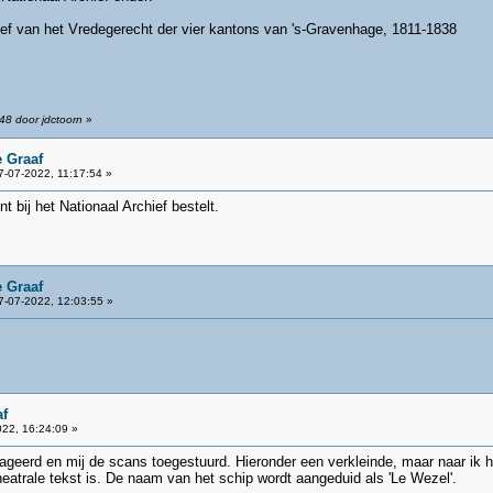
ief van het Vredegerecht der vier kantons van 's-Gravenhage, 1811-1838
48 door jdctoorn
»
 Graaf
-07-2022, 11:17:54 »
 bij het Nationaal Archief bestelt.
 Graaf
-07-2022, 12:03:55 »
f
22, 16:24:09 »
reageerd en mij de scans toegestuurd. Hieronder een verkleinde, maar naar ik
eatrale tekst is. De naam van het schip wordt aangeduid als 'Le Wezel'.