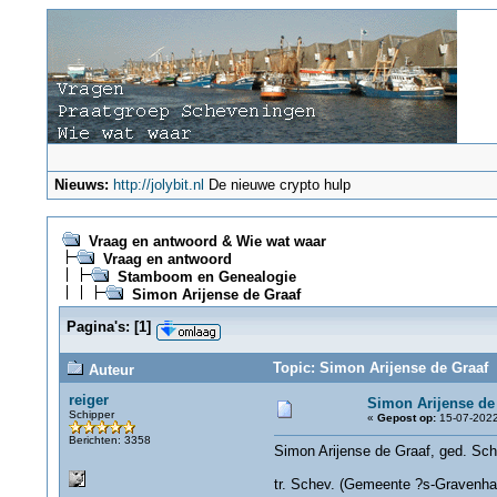
Nieuws:
http://jolybit.nl
De nieuwe crypto hulp
Vraag en antwoord & Wie wat waar
Vraag en antwoord
Stamboom en Genealogie
Simon Arijense de Graaf
Pagina's:
[
1
]
Topic: Simon Arijense de Graaf 
Auteur
reiger
Simon Arijense de
Schipper
«
Gepost op:
15-07-2022
Berichten: 3358
Simon Arijense de Graaf, ged. Sc
tr. Schev. (Gemeente ?s-Gravenha