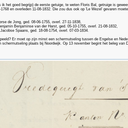
ls ik het goed begrijp) de eerste getuige, te weten Floris Bal, getruige is gew
07-1768 en overleden 11-08-1832. Die zou dus ook op 'Le Wezel' gevaren moet
erse de Jong, ged. 08-06-1755, overl. 27-11-1838,
enjamin Benjaminse van der Harst, ged. 05-10-1755, overl. 21-08-1832,
 Jacobse Spaans, ged. 18-08-1754, overl. 07-03-1834.
speeld? Er moet op zijn minst een schermutseling tussen de Engelse en Ned
schermutseling plaats bij Noordwijk. Op 13 november begint het beleg van Del