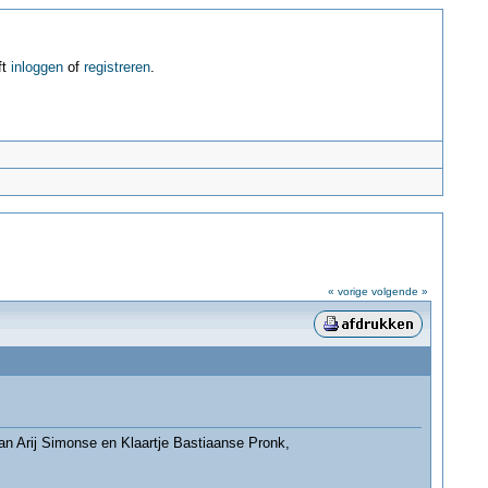
ft
inloggen
of
registreren
.
« vorige
volgende »
van Arij Simonse en Klaartje Bastiaanse Pronk,