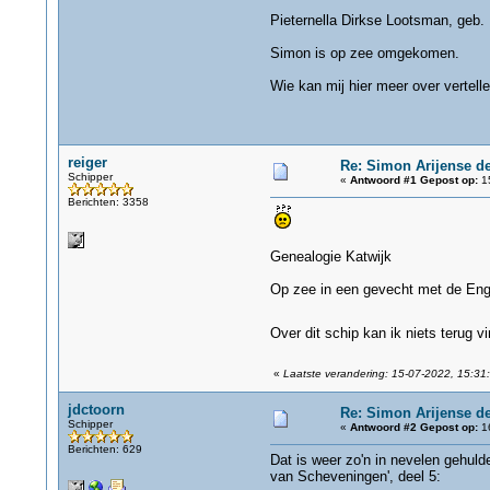
Pieternella Dirkse Lootsman, geb. 
Simon is op zee omgekomen.
Wie kan mij hier meer over vertelle
reiger
Re: Simon Arijense de
Schipper
«
Antwoord #1 Gepost op:
15
Berichten: 3358
Genealogie Katwijk
Op zee in een gevecht met de Eng
Over dit schip kan ik niets terug 
«
Laatste verandering: 15-07-2022, 15:31:
jdctoorn
Re: Simon Arijense de
Schipper
«
Antwoord #2 Gepost op:
16
Berichten: 629
Dat is weer zo'n in nevelen gehuld
van Scheveningen', deel 5: