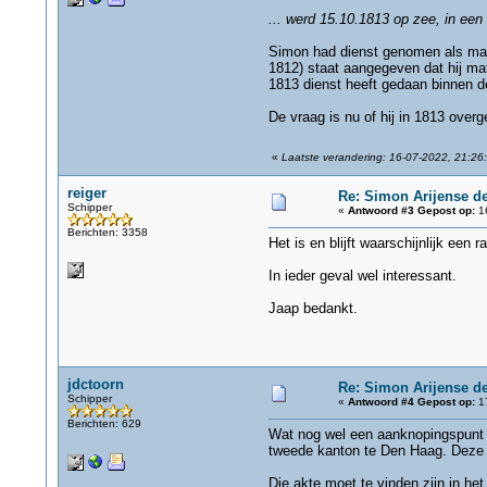
... werd 15.10.1813 op zee, in e
Simon had dienst genomen als matroo
1812) staat aangegeven dat hij ma
1813 dienst heeft gedaan binnen de 
De vraag is nu of hij in 1813 over
«
Laatste verandering: 16-07-2022, 21:26:
reiger
Re: Simon Arijense de
Schipper
«
Antwoord #3 Gepost op:
16
Berichten: 3358
Het is en blijft waarschijnlijk een r
In ieder geval wel interessant.
Jaap bedankt.
jdctoorn
Re: Simon Arijense de
Schipper
«
Antwoord #4 Gepost op:
17
Berichten: 629
Wat nog wel een aanknopingspunt ka
tweede kanton te Den Haag. Deze a
Die akte moet te vinden zijn in het