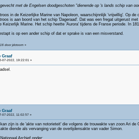
en gevecht met de Engelsen doodgeschoten "dienende op 's lands schip van o
s in de Keizerlijke Marine van Napoleon, waarschijnnlijk 'vrijwillig'. Op de o
troos is aan boord van het schip 'Dageraad'. Dat was een fregat uitgerust m
Keizerlijk Marine. Het schip heette 'Aurora' tijdens de Franse periode. In 18
gestapt is op een ander schip of dat er sprake is van een misverstand.
16 door jdctoorn
»
 Graaf
-07-2022, 19:22:01 »
aadsel.
 Graaf
-07-2022, 11:02:57 »
n zijn is de 'akte van notorieteit' die volgens de trouwakte van zoon Ari de
kte diende als vervanging van de overlijdensakte van vader Simon.
 Nationaal Archief onder: