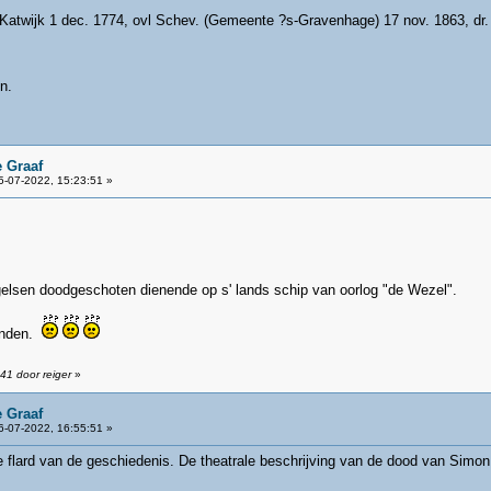
Katwijk 1 dec. 1774, ovl Schev. (Gemeente ?s-Gravenhage) 17 nov. 1863, dr. van
n.
 Graaf
-07-2022, 15:23:51 »
elsen doodgeschoten dienende op s' lands schip van oorlog "de Wezel".
vinden.
41 door reiger
»
 Graaf
-07-2022, 16:55:51 »
e flard van de geschiedenis. De theatrale beschrijving van de dood van Simo