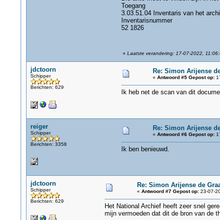
Toegang
3.03.51.04 Inventaris van het arch
Inventarisnummer
52 1826
«
Laatste verandering: 17-07-2022, 11:06:
jdctoorn
Re: Simon Arijense de
Schipper
«
Antwoord #5 Gepost op:
17
Berichten: 629
Ik heb net de scan van dit document
reiger
Re: Simon Arijense de
Schipper
«
Antwoord #6 Gepost op:
17
Berichten: 3358
Ik ben benieuwd.
jdctoorn
Re: Simon Arijense de Graa
Schipper
«
Antwoord #7 Gepost op:
23-07-20
Berichten: 629
Het National Archief heeft zeer snel ge
mijn vermoeden dat dit de bron van de th