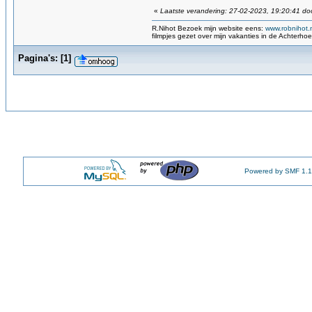
«
Laatste verandering: 27-02-2023, 19:20:41 do
R.Nihot Bezoek mijn website eens:
www.robnihot.
filmpjes gezet over mijn vakanties in de Achterho
Pagina's:
[
1
]
Powered by SMF 1.1