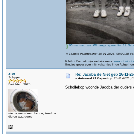
05.ma_met_zus_Wil_langs_spoor_lijn_11_Schol
«
Laatste verandering: 30-01-2026, 00:00:18 do
R.Nihot Bezoek mijn website eens:
www.robnihot.
filmpjes gezet over mijn vakanties in de Achterho
zier
Re: Jacoba de Niet geb 26-11-26
Schipper
«
Antwoord #1 Gepost op:
23-11-2021, 0
Berichten: 3620
Schollekop woonde Jacoba der ouders o
wie de mens leerd kenne, leerd de
dieren waardeere