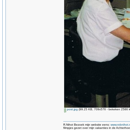
post.jpg
(99.25 KB, 709x576 - bekeken 2586 k
R.Nihot Bezoek mijn website eens:
www.robnihot.
filmpjes gezet over mijn vakanties in de Achterho