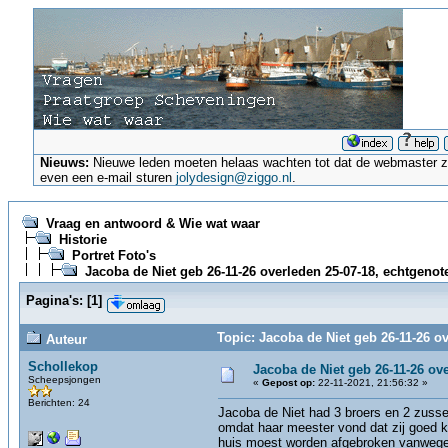
Nieuws:
Nieuwe leden moeten helaas wachten tot dat de webmaster ze a
even een e-mail sturen
jolydesign@ziggo.nl
.
Vraag en antwoord & Wie wat waar
Historie
Portret Foto's
Jacoba de Niet geb 26-11-26 overleden 25-07-18, echtgenot
Pagina's:
[
1
]
Topic: Jacoba de Niet geb 26-11-26 o
Auteur
Schollekop
Jacoba de Niet geb 26-11-26 ove
Scheepsjongen
«
Gepost op:
22-11-2021, 21:56:32 »
Berichten: 24
Jacoba de Niet had 3 broers en 2 zussen
omdat haar meester vond dat zij goed k
huis moest worden afgebroken vanwege d