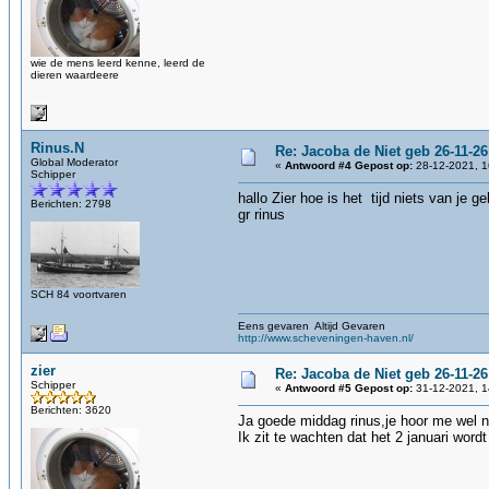
wie de mens leerd kenne, leerd de
dieren waardeere
Rinus.N
Re: Jacoba de Niet geb 26-11-26
Global Moderator
«
Antwoord #4 Gepost op:
28-12-2021, 1
Schipper
hallo Zier hoe is het tijd niets van je g
Berichten: 2798
gr rinus
SCH 84 voortvaren
Eens gevaren Altijd Gevaren
http://www.scheveningen-haven.nl/
zier
Re: Jacoba de Niet geb 26-11-26
Schipper
«
Antwoord #5 Gepost op:
31-12-2021, 1
Berichten: 3620
Ja goede middag rinus,je hoor me wel ni
Ik zit te wachten dat het 2 januari wo