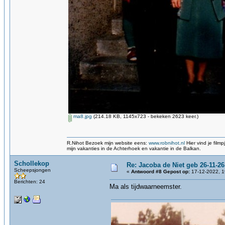
ma8.jpg
(214.18 KB, 1145x723 - bekeken 2623 keer.)
R.Nihot Bezoek mijn website eens:
www.robnihot.nl
Hier vind je fil
mijn vakanties in de Achterhoek en vakantie in de Balkan.
Schollekop
Re: Jacoba de Niet geb 26-11-26
Scheepsjongen
«
Antwoord #8 Gepost op:
17-12-2022, 1
Berichten: 24
Ma als tijdwaarneemster.