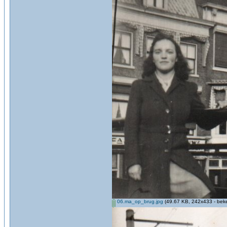
06.ma_op_brug.jpg
(49.67 KB, 242x433 - beke