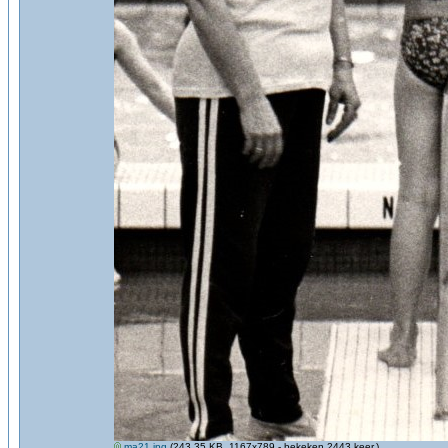
ma21.jpg
(243.35 KB, 1167x789 - bekeken 2443 keer.)