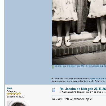
01.ma_en_moeder_en_Wil_in_deuropening_Sch
R.Nihot Bezoek mijn website eens:
www.robnihot.
filmpjes gezet over mijn vakanties in de Achterho
zier
Re: Jacoba de Niet geb 26-11-26
Schipper
«
Antwoord #3 Gepost op:
27-12-2021, 1
Berichten: 3620
Ja klopt Rob wij woonde op 2.