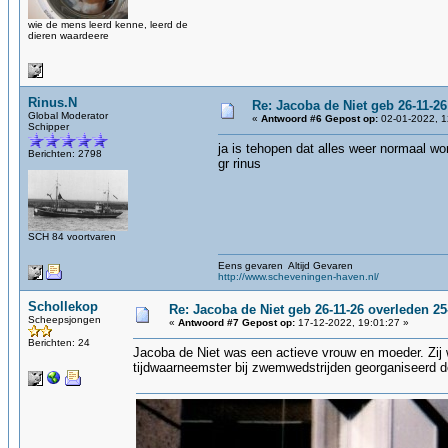
wie de mens leerd kenne, leerd de
dieren waardeere
Rinus.N
Re: Jacoba de Niet geb 26-11-26
Global Moderator
«
Antwoord #6 Gepost op:
02-01-2022, 1
Schipper
ja is tehopen dat alles weer normaal wo
Berichten: 2798
gr rinus
SCH 84 voortvaren
Eens gevaren Altijd Gevaren
http://www.scheveningen-haven.nl/
Schollekop
Re: Jacoba de Niet geb 26-11-26 overleden 25
Scheepsjongen
«
Antwoord #7 Gepost op:
17-12-2022, 19:01:27 »
Berichten: 24
Jacoba de Niet was een actieve vrouw en moeder. Zij 
tijdwaarneemster bij zwemwedstrijden georganiseerd 