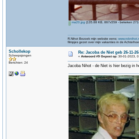
ma20.jpg
(135.88 KB, 867x559 - bekeken 2716
R.Nihot Bezoek mijn website eens:
www.robnihot.
filmpjes gezet over mijn vakanties in de Achterho
Schollekop
Re: Jacoba de Niet geb 26-11-26
Scheepsjongen
«
Antwoord #9 Gepost op:
30-01-2023, 0
Berichten: 24
Jacoba Nihot - de Niet is hier bezig in