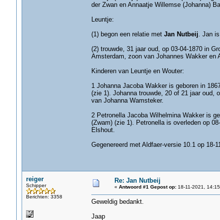
der Zwan en Annaatje Willemse (Johanna) Ba
Leuntje:
(1) begon een relatie met
Jan Nutbeij
. Jan i
(2) trouwde, 31 jaar oud, op 03-04-1870 in G
Amsterdam, zoon van Johannes Wakker en Aal
Kinderen van Leuntje en Wouter:
1 Johanna Jacoba Wakker is geboren in 1867
(zie 1). Johanna trouwde, 20 of 21 jaar oud
van Johanna Wamsteker.
2 Petronella Jacoba Wilhelmina Wakker is ge
(Zwam) (zie 1). Petronella is overleden op 08
Elshout.
Gegenereerd met Aldfaer-versie 10.1 op 18-1
reiger
Re: Jan Nutbeij
Schipper
«
Antwoord #1 Gepost op:
18-11-2021, 14:15
Berichten: 3358
Geweldig bedankt.
Jaap