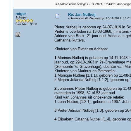
«
Laatste verandering: 19-11-2021, 10:43:30 door reige
reiger
Re: Jan Nutbeij
Schipper
«
Antwoord #4 Gepost op:
20-11-2021, 13:01
Berichten: 3358
Pieter Nutbeij is geboren op 24-07-1919 in 
Pieter is overleden na 13-08-1968, minstens 
Adriana van Beek, 21 jaar oud. Adriana is 
Catharina Rutters.
Kinderen van Pieter en Adriana:
1
Marinus Nutbeij is geboren op 14-11-1943 in
jaar oud, op 29-10-1963 in ?s-Gravenhage met
(Gemeente ?s-Gravenhage), dochter van Mar
Kinderen van Marinus en Petronella:
1 Monique Nutbeij [1.1.1], geboren op 11-08-
2 Mirjam Jolanda Nutbeij [1.1.2], geboren op
2
Johannes Pieter Nutbeij is geboren op 11-09
overleden in 1998, 52 of 53 jaar oud.
Kind van Johannes uit onbekende relatie:
1 John Nutbeij [1.2.1], geboren in 1967. John 
3
Pieter Adriaan Nutbeij [1.3], geboren op 26
4
Elisabeth Catarina Nutbeij [1.4], geboren 