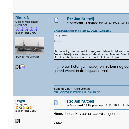
Rinus.N
Re: Jan Nutbeij
Global Moderator
«
Antwoord #2 Gepost op:
19-11-2021, 10:28
Schipper
Citaat van: koost op 18-11-2021, 13:51:06
Berichten: 2798
zie je mail
koost
Jan is schijnbaar in lucht opgegaan. Maar ik blijf wel z
Waarschijnlijk een misser op de akte van Martina Franc
SCH 84 voortvaren
Jan is toch niet echt een naam in Scheveningen.
mijn broer heten jan nutbeij en ik ken nog een
gerard woont in de hogaardstraat
Eens gevaren Altijd Gevaren
http://www.scheveningen-haven.nl/
reiger
Re: Jan Nutbeij
Schipper
«
Antwoord #3 Gepost op:
19-11-2021, 10:35
Berichten: 3358
Rinus, bedankt voor de aanwijzingen.
Jaap