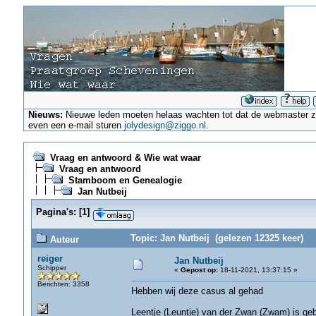
Nieuws:
Nieuwe leden moeten helaas wachten tot dat de webmaster ze a
even een e-mail sturen
jolydesign@ziggo.nl
.
Vraag en antwoord & Wie wat waar
Vraag en antwoord
Stamboom en Genealogie
Jan Nutbeij
Pagina's:
[
1
]
Topic: Jan Nutbeij (gelezen 12325 keer)
Auteur
reiger
Jan Nutbeij
Schipper
«
Gepost op:
18-11-2021, 13:37:15 »
Berichten: 3358
Hebben wij deze casus al gehad
Leentje (Leuntje) van der Zwan (Zwam) is ge