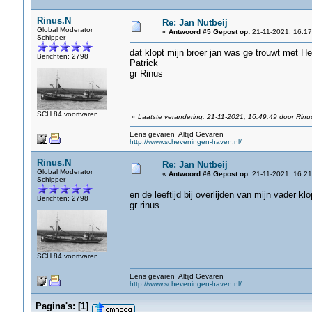
Rinus.N
Re: Jan Nutbeij
Global Moderator
«
Antwoord #5 Gepost op:
21-11-2021, 16:17
Schipper
dat klopt mijn broer jan was ge trouwt met 
Berichten: 2798
Patrick
gr Rinus
SCH 84 voortvaren
«
Laatste verandering: 21-11-2021, 16:49:49 door Rinu
Eens gevaren Altijd Gevaren
http://www.scheveningen-haven.nl/
Rinus.N
Re: Jan Nutbeij
Global Moderator
«
Antwoord #6 Gepost op:
21-11-2021, 16:21
Schipper
en de leeftijd bij overlijden van mijn vader klo
Berichten: 2798
gr rinus
SCH 84 voortvaren
Eens gevaren Altijd Gevaren
http://www.scheveningen-haven.nl/
Pagina's:
[
1
]