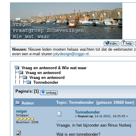
Nieuws:
Nieuwe leden moeten helaas wachten tot dat de webmaster ze a
even een e-mail sturen
jolydesign@ziggo.nl
.
Vraag en antwoord & Wie wat waar
Vraag en antwoord
Vraag en antwoord
Tonnebonder
Pagina's:
[
1
]
Topic: Tonnebonder (gelezen 19660 keer)
Auteur
reiger
Tonnebonder
Schipper
«
Gepost op:
14-11-2021, 19:25:45 »
Berichten: 3358
Vraagje, in het bijzonder aan Rinus Nutbeij.
Wat is een tonnebonder?