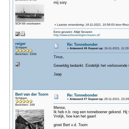
mij sory
SCH 84 voortvaren
«
Laatste verandering: 16-11-2021, 10:58:03 door Rinu
Eens gevaren Altijd Gevaren
http://www.scheveningen-haven.nl/
reiger
Re: Tonnebonder
Schipper
«
Antwoord #6 Gepost op:
16-11-2021, 11:20
Berichten: 3358
Tinus,
Geweldig bedankt. Eindelijk het verlossende 
Jaap
Bert van der Toorn
Re: Tonnebonder
Schipper
«
Antwoord #7 Gepost op:
26-11-2021, 23:29
Berichten: 169
Mense,
Ik heb n.b. nog een tonneboener gekend. Hij
Vrolijk, hoe kan het gaan!
groet Bert v.d. Toorn