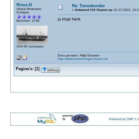
Rinus.N
Re: Tonnebonder
Global Moderator
«
Antwoord #10 Gepost op:
01-12-2021, 10:1
Schipper
ja klopt henk
Berichten: 2798
SCH 84 voortvaren
Eens gevaren Altijd Gevaren
http://www.scheveningen-haven.nl/
Pagina's:
[
1
]
Powered by SMF 1.1