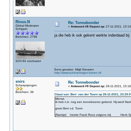
Rinus.N
Re: Tonnebonder
Global Moderator
«
Antwoord #8 Gepost op:
27-11-2021, 15:13
Schipper
ja die heb ik ook gekent werkte inderdaad bij
Berichten: 2798
SCH 84 voortvaren
Eens gevaren Altijd Gevaren
http://www.scheveningen-haven.nl/
snirs
Re: Tonnebonder
Scheepsjongen
«
Antwoord #9 Gepost op:
29-11-2021, 15:16
Berichten: 38
Citaat van: Bert van der Toorn op 26-11-2021, 23:29:5
Mense,
Ik heb n.b. nog een tonneboener gekend. Hij werd Nan
groet Bert v.d. Toorn
[Nankje] heette Frank Roos volgens mij Henk