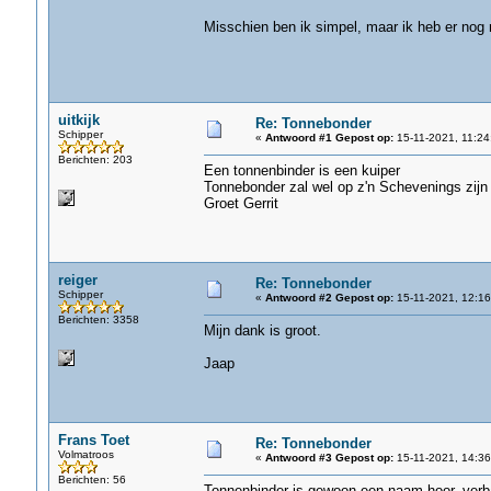
Misschien ben ik simpel, maar ik heb er nog 
uitkijk
Re: Tonnebonder
Schipper
«
Antwoord #1 Gepost op:
15-11-2021, 11:24
Berichten: 203
Een tonnenbinder is een kuiper
Tonnebonder zal wel op z'n Schevenings zijn
Groet Gerrit
reiger
Re: Tonnebonder
Schipper
«
Antwoord #2 Gepost op:
15-11-2021, 12:16
Berichten: 3358
Mijn dank is groot.
Jaap
Frans Toet
Re: Tonnebonder
Volmatroos
«
Antwoord #3 Gepost op:
15-11-2021, 14:36
Berichten: 56
Tonnenbinder is gewoon een naam hoor, verba