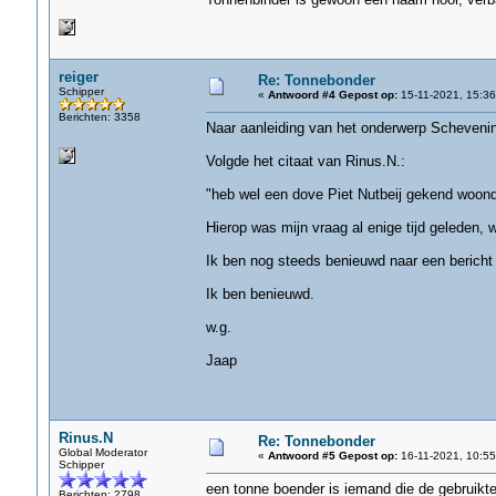
reiger
Re: Tonnebonder
Schipper
«
Antwoord #4 Gepost op:
15-11-2021, 15:36
Berichten: 3358
Naar aanleiding van het onderwerp Scheveni
Volgde het citaat van Rinus.N.:
"heb wel een dove Piet Nutbeij gekend woon
Hierop was mijn vraag al enige tijd geleden, 
Ik ben nog steeds benieuwd naar een bericht
Ik ben benieuwd.
w.g.
Jaap
Rinus.N
Re: Tonnebonder
Global Moderator
«
Antwoord #5 Gepost op:
16-11-2021, 10:55
Schipper
een tonne boender is iemand die de gebruikt
Berichten: 2798