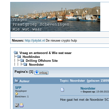
Nieuws:
http://jolybit.nl
De nieuwe crypto hulp
Vraag en antwoord & Wie wat waar
Hoofdindex
Drilling Offshore Site
Noordster
Pagina's:
[
1
]
Topic: Noordster (gelezen 15899
Auteur
SFP
Noordster
Hooploper
«
Gepost op:
15-08-2021
Berichten: 1
Hoe gaat het met de Noordster S