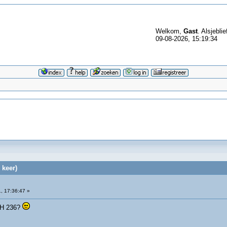
Welkom,
Gast
. Alsjeblie
09-08-2026, 15:19:34
 keer)
, 17:36:47 »
CH 236?