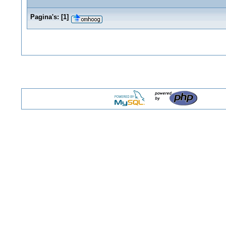
Pagina's:
[
1
]