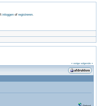
ft
inloggen
of
registreren
.
« vorige
volgende »
Gelogd